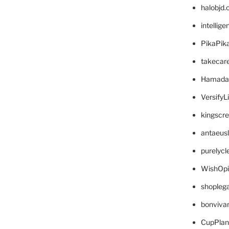
halobjd
intellig
PikaPik
takecar
Hamada
VersifyL
kingscr
antaeus
purelyc
WishOp
shopleg
bonviva
CupPlan