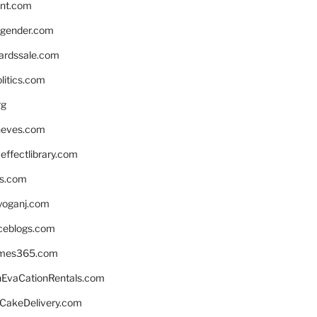
nnt.com
gender.com
ardssale.com
litics.com
rg
neves.com
ffectlibrary.com
ns.com
yoganj.com
rceblogs.com
ames365.com
EvaCationRentals.com
rCakeDelivery.com