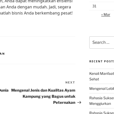
n, Anda dapat meningkatkan efisiensi
31
an Anda dengan mudah. Jadi, segera
ihatlah bisnis Anda berkembang pesat!
« Mar
Search
for:
NAN
RECENT POST
Kenali Manfaat
Sehat
NEXT
Next
Mengenal Lebih
Post
Dunia
Mengenal Jenis dan Kualitas Ayam
Kampung yang Bagus untuk
Rahasia Sukse
Peternakan
Menggiurkan
Rahasia Sukses