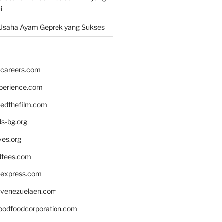
i
Usaha Ayam Geprek yang Sukses
hcareers.com
xperience.com
edthefilm.com
ds-bg.org
ves.org
tees.com
rsexpress.com
venezuelaen.com
oodfoodcorporation.com