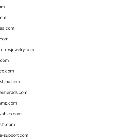
om
com
ea.com
.com
torresjewelry.com
s.com
ico.com
shipa.com
eimerdds.com
camp.com
ivables.com
st1.com
la-support.com