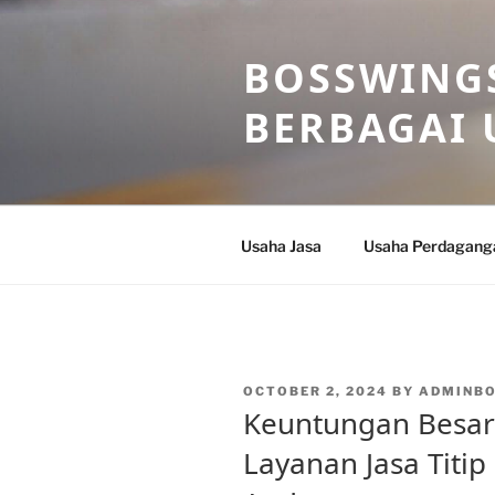
Skip
to
BOSSWINGS
content
BERBAGAI 
Usaha Jasa
Usaha Perdagang
POSTED
OCTOBER 2, 2024
BY
ADMINB
ON
Keuntungan Besa
Layanan Jasa Titi