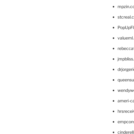
mpzin.c
stcreal.
PopUpFl
valueml
rebecca
jmpblis
drjorger
queensu
wendyw
ameri-
hrsrece
empcon
cinderel