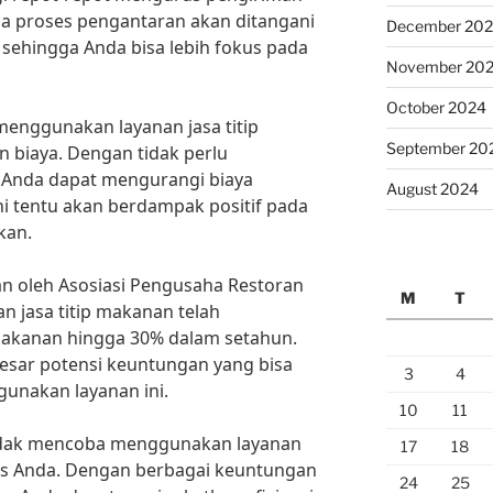
 proses pengantaran akan ditangani
December 20
, sehingga Anda bisa lebih fokus pada
November 20
October 2024
menggunakan layanan jasa titip
September 20
biaya. Dengan tidak perlu
, Anda dapat mengurangi biaya
August 2024
ini tentu akan berdampak positif pada
kan.
n oleh Asosiasi Pengusaha Restoran
M
T
n jasa titip makanan telah
akanan hingga 30% dalam setahun.
esar potensi keuntungan yang bisa
3
4
unakan layanan ini.
10
11
 tidak mencoba menggunakan layanan
17
18
nis Anda. Dengan berbagai keuntungan
24
25