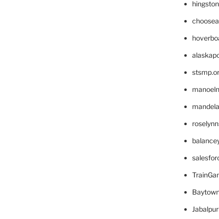
hingsto
choosea
hoverbo
alaskapo
stsmp.o
manoel
mandelae
roselyn
balance
salesfo
TrainG
Baytown
Jabalpu