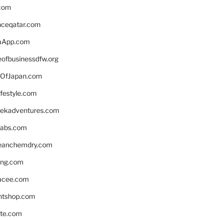
.com
enceqatar.com
aApp.com
eofbusinessdfw.org
OfJapan.com
ifestyle.com
eekadventures.com
labs.com
leanchemdry.com
ing.com
acee.com
ntshop.com
te.com