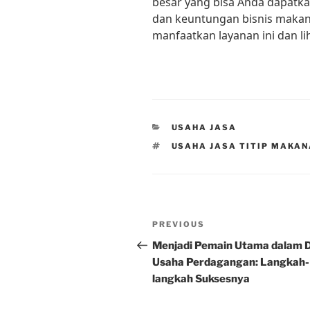
besar yang bisa Anda dapatka
dan keuntungan bisnis makan
manfaatkan layanan ini dan l
CATEGORIES
USAHA JASA
TAGS
USAHA JASA TITIP MAKA
Post
Previous
PREVIOUS
navigation
Post
Menjadi Pemain Utama dalam 
Usaha Perdagangan: Langkah-
langkah Suksesnya