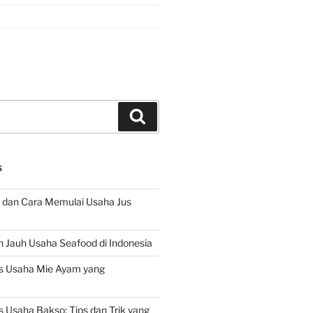
Search
S
 dan Cara Memulai Usaha Jus
 Jauh Usaha Seafood di Indonesia
s Usaha Mie Ayam yang
 Usaha Bakso: Tips dan Trik yang