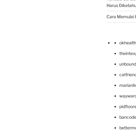
Harus Diketahu
Cara Memulai 
okhealt
theinte
unbound
catfrien
marianli
wayward
pidfloo
bancode
betterm