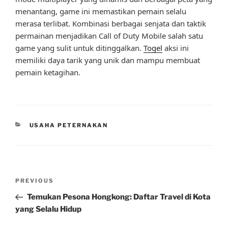
menantang, game ini memastikan pemain selalu
merasa terlibat. Kombinasi berbagai senjata dan taktik
permainan menjadikan Call of Duty Mobile salah satu
game yang sulit untuk ditinggalkan.
Togel
aksi ini
memiliki daya tarik yang unik dan mampu membuat
pemain ketagihan.
CATEGORIES
USAHA PETERNAKAN
Post
Previous
PREVIOUS
navigation
Post
Temukan Pesona Hongkong: Daftar Travel di Kota
yang Selalu Hidup