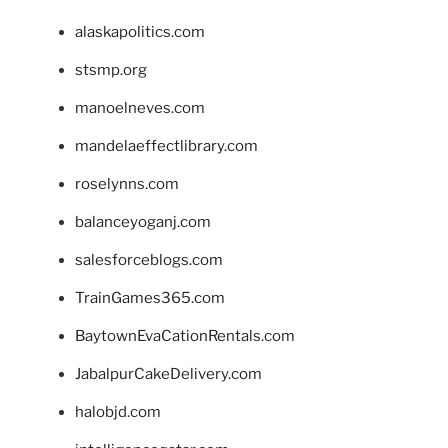
alaskapolitics.com
stsmp.org
manoelneves.com
mandelaeffectlibrary.com
roselynns.com
balanceyoganj.com
salesforceblogs.com
TrainGames365.com
BaytownEvaCationRentals.com
JabalpurCakeDelivery.com
halobjd.com