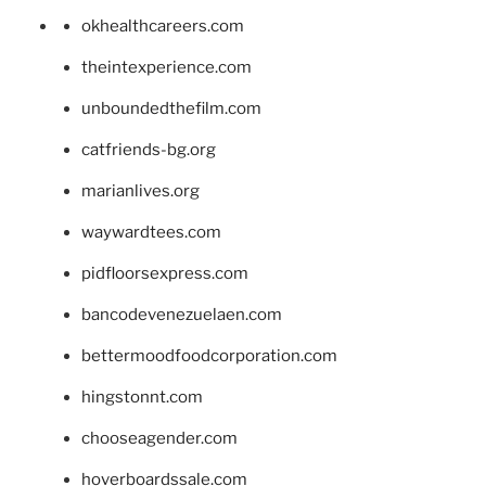
okhealthcareers.com
theintexperience.com
unboundedthefilm.com
catfriends-bg.org
marianlives.org
waywardtees.com
pidfloorsexpress.com
bancodevenezuelaen.com
bettermoodfoodcorporation.com
hingstonnt.com
chooseagender.com
hoverboardssale.com