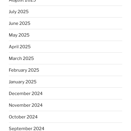
July 2025
June 2025
May 2025
April 2025
March 2025
February 2025
January 2025
December 2024
November 2024
October 2024
September 2024