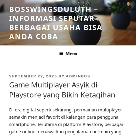
Skip
BOSSWINGSDULUTH –
to
INFORMASI SEPUTAR
content
BERBAGAI USAHA BISA
ANDA COBA
Menu
POSTED
SEPTEMBER 22, 2025
BY
ADMINBOS
ON
Game Multiplayer Asyik di
Playstore yang Bikin Ketagihan
Di era digital seperti sekarang, permainan multiplayer
semakin menjadi favorit di kalangan para pengguna
smartphone. Terutama di platform Playstore, berbagai
game online menawarkan pengalaman bermain yang