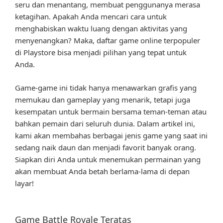
seru dan menantang, membuat penggunanya merasa
ketagihan. Apakah Anda mencari cara untuk
menghabiskan waktu luang dengan aktivitas yang
menyenangkan? Maka, daftar game online terpopuler
di Playstore bisa menjadi pilihan yang tepat untuk
Anda.
Game-game ini tidak hanya menawarkan grafis yang
memukau dan gameplay yang menarik, tetapi juga
kesempatan untuk bermain bersama teman-teman atau
bahkan pemain dari seluruh dunia. Dalam artikel ini,
kami akan membahas berbagai jenis game yang saat ini
sedang naik daun dan menjadi favorit banyak orang.
Siapkan diri Anda untuk menemukan permainan yang
akan membuat Anda betah berlama-lama di depan
layar!
Game Battle Royale Teratas