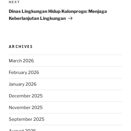
Next
NEXT
Post
Dinas Lingkungan Hidup Kulonprogo: Menjaga
Keberlanjutan Lingkungan
ARCHIVES
March 2026
February 2026
January 2026
December 2025
November 2025
September 2025
August 2025