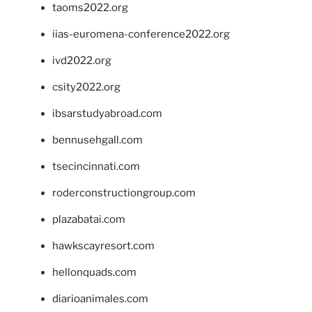
taoms2022.org
iias-euromena-conference2022.org
ivd2022.org
csity2022.org
ibsarstudyabroad.com
bennusehgall.com
tsecincinnati.com
roderconstructiongroup.com
plazabatai.com
hawkscayresort.com
hellonquads.com
diarioanimales.com