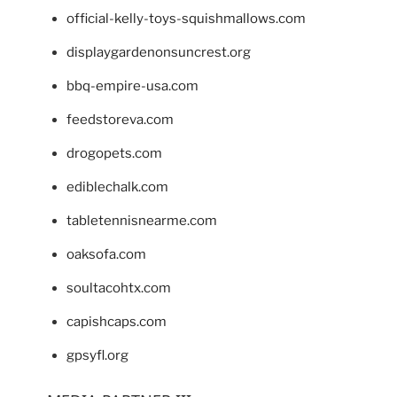
official-kelly-toys-squishmallows.com
displaygardenonsuncrest.org
bbq-empire-usa.com
feedstoreva.com
drogopets.com
ediblechalk.com
tabletennisnearme.com
oaksofa.com
soultacohtx.com
capishcaps.com
gpsyfl.org