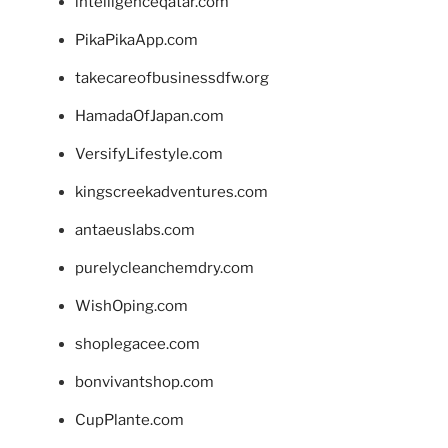
intelligenceqatar.com
PikaPikaApp.com
takecareofbusinessdfw.org
HamadaOfJapan.com
VersifyLifestyle.com
kingscreekadventures.com
antaeuslabs.com
purelycleanchemdry.com
WishOping.com
shoplegacee.com
bonvivantshop.com
CupPlante.com