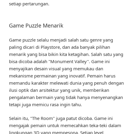
setiap pertarungan.
Game Puzzle Menarik
Game puzzle selalu menjadi salah satu genre yang
paling dicari di Playstore, dan ada banyak pilihan
menarik yang bisa bikin kita ketagihan. Salah satu yang
bisa dicoba adalah "Monument Valley". Game ini
menyajikan desain visual yang memukau dan
mekanisme permainan yang inovatif. Pemain harus
memandu karakter melewati dunia yang penuh dengan
ilusi optik dan arsitektur yang unik, memberikan
pengalaman bermain yang tidak hanya menyenangkan
tetapi juga memicu rasa ingin tahu.
Selain itu, "The Room" juga patut dicoba. Game ini
mengajak pemain untuk memecahkan teka-teki dalam
lingkungan 3D yang mempesona. Setiap level