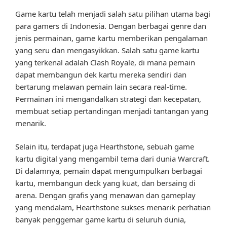
Game kartu telah menjadi salah satu pilihan utama bagi
para gamers di Indonesia. Dengan berbagai genre dan
jenis permainan, game kartu memberikan pengalaman
yang seru dan mengasyikkan. Salah satu game kartu
yang terkenal adalah Clash Royale, di mana pemain
dapat membangun dek kartu mereka sendiri dan
bertarung melawan pemain lain secara real-time.
Permainan ini mengandalkan strategi dan kecepatan,
membuat setiap pertandingan menjadi tantangan yang
menarik.
Selain itu, terdapat juga Hearthstone, sebuah game
kartu digital yang mengambil tema dari dunia Warcraft.
Di dalamnya, pemain dapat mengumpulkan berbagai
kartu, membangun deck yang kuat, dan bersaing di
arena. Dengan grafis yang menawan dan gameplay
yang mendalam, Hearthstone sukses menarik perhatian
banyak penggemar game kartu di seluruh dunia,