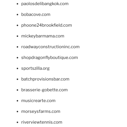
paolosdelibangkok.com
bobacove.com
phoone24brookfield.com
mickeybarmama.com
roadwayconstructioninc.com
shopdragonflyboutique.com
sportszilla.org
batchprovisionsbar.com
brasserie-gobette.com
musicrearte.com
morseysfarms.com
riverviewtennis.com