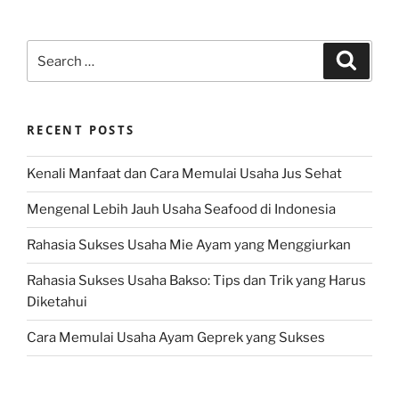
Search
Search
for:
RECENT POSTS
Kenali Manfaat dan Cara Memulai Usaha Jus Sehat
Mengenal Lebih Jauh Usaha Seafood di Indonesia
Rahasia Sukses Usaha Mie Ayam yang Menggiurkan
Rahasia Sukses Usaha Bakso: Tips dan Trik yang Harus
Diketahui
Cara Memulai Usaha Ayam Geprek yang Sukses