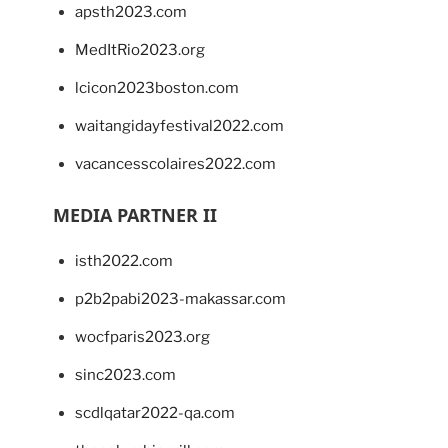
apsth2023.com
MedItRio2023.org
lcicon2023boston.com
waitangidayfestival2022.com
vacancesscolaires2022.com
MEDIA PARTNER II
isth2022.com
p2b2pabi2023-makassar.com
wocfparis2023.org
sinc2023.com
scdlqatar2022-qa.com