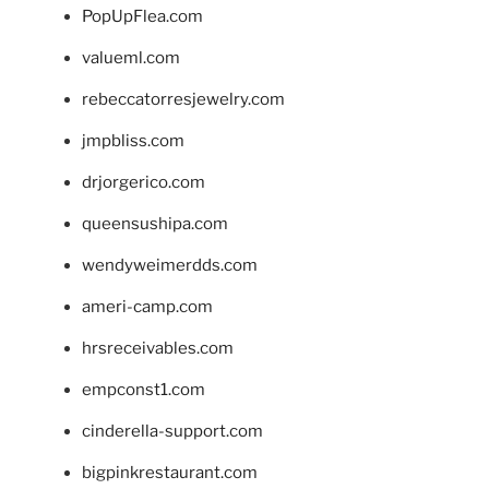
PopUpFlea.com
valueml.com
rebeccatorresjewelry.com
jmpbliss.com
drjorgerico.com
queensushipa.com
wendyweimerdds.com
ameri-camp.com
hrsreceivables.com
empconst1.com
cinderella-support.com
bigpinkrestaurant.com