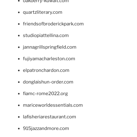
oakberry-kuwait.com
quartzliterary.com
friendsofbroderickpark.com
studiopiattellina.com
jannagrillspringfield.com
fujiyamacharleston.com
elpatronchardon.com
donglaishun-order.com
fiamc-rome2022.org
mariceworldessentials.com
lafisheriarestaurant.com
915jazzandmore.com