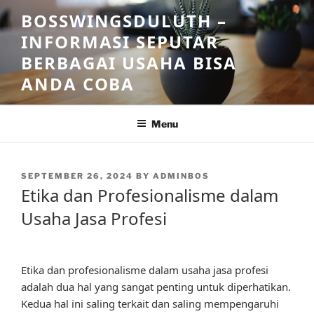
Skip
BOSSWINGSDULUTH –
to
INFORMASI SEPUTAR
content
BERBAGAI USAHA BISA
ANDA COBA
Menu
POSTED
SEPTEMBER 26, 2024
BY
ADMINBOS
ON
Etika dan Profesionalisme dalam
Usaha Jasa Profesi
Etika dan profesionalisme dalam usaha jasa profesi
adalah dua hal yang sangat penting untuk diperhatikan.
Kedua hal ini saling terkait dan saling mempengaruhi