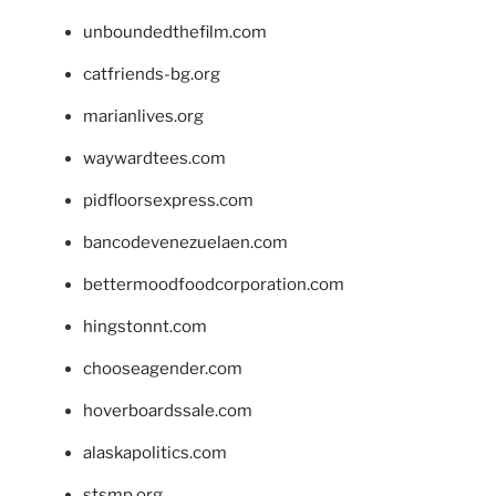
unboundedthefilm.com
catfriends-bg.org
marianlives.org
waywardtees.com
pidfloorsexpress.com
bancodevenezuelaen.com
bettermoodfoodcorporation.com
hingstonnt.com
chooseagender.com
hoverboardssale.com
alaskapolitics.com
stsmp.org