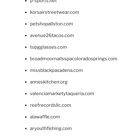
p-sports.net
korsairstreetwear.com
petshopallston.com
avenue26tacos.com
topgglasses.com
broadmoornailsspacoloradosprings.com
missblackpasadena.com
anneskitchen.org
valenciamarketytaqueria.com
reefrecordsllc.com
alawaffle.com
aryouthfishing.com