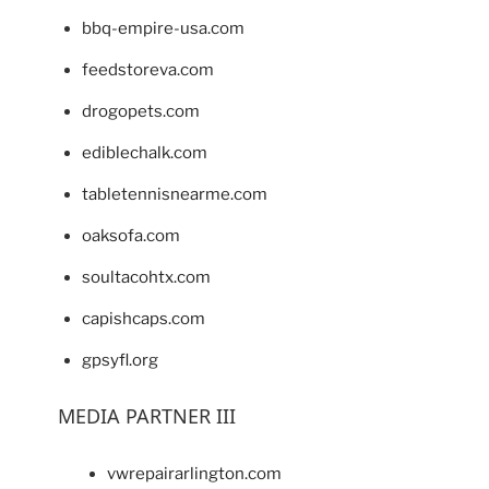
bbq-empire-usa.com
feedstoreva.com
drogopets.com
ediblechalk.com
tabletennisnearme.com
oaksofa.com
soultacohtx.com
capishcaps.com
gpsyfl.org
MEDIA PARTNER III
vwrepairarlington.com