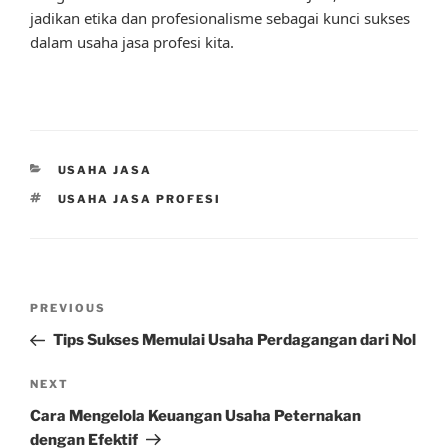
jadikan etika dan profesionalisme sebagai kunci sukses
dalam usaha jasa profesi kita.
CATEGORIES
USAHA JASA
TAGS
USAHA JASA PROFESI
Post
Previous
PREVIOUS
navigation
Post
Tips Sukses Memulai Usaha Perdagangan dari Nol
Next
NEXT
Post
Cara Mengelola Keuangan Usaha Peternakan
dengan Efektif