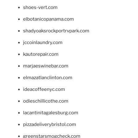
shoes-vert.com
elbotanicopanama.com
shadyoaksrockportrvpark.com
jccoinlaundry.com
kautorepair.com
marjaeswinebar.com
elmazatlanclinton.com
ideacoffeenyc.com
odieschillicothe.com
lacantinitagalesburg.com
pizzadeliverybristol.com
greenstarsmogcheck.com