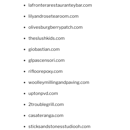
lafronterarestauranteybar.com
lilyandrosetearoom.com
olivesburgberrypatch.com
theslushkids.com
giobastian.com
glpascensori.com
rifloorepoxy.com
woolleymillingandpaving.com
uptonpvd.com
2troublegrill.com
casateranga.com
sticksandstonesstudiooh.com