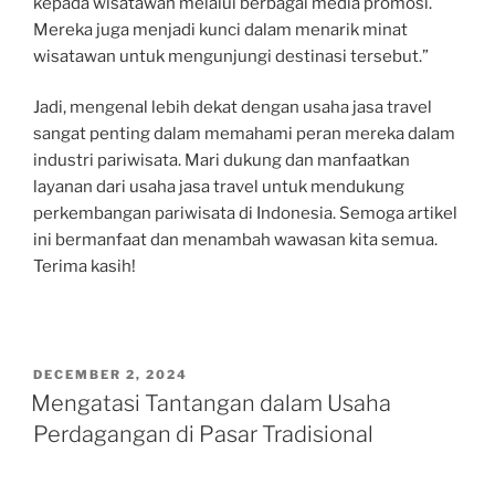
kepada wisatawan melalui berbagai media promosi.
Mereka juga menjadi kunci dalam menarik minat
wisatawan untuk mengunjungi destinasi tersebut.”
Jadi, mengenal lebih dekat dengan usaha jasa travel
sangat penting dalam memahami peran mereka dalam
industri pariwisata. Mari dukung dan manfaatkan
layanan dari usaha jasa travel untuk mendukung
perkembangan pariwisata di Indonesia. Semoga artikel
ini bermanfaat dan menambah wawasan kita semua.
Terima kasih!
POSTED
DECEMBER 2, 2024
ON
Mengatasi Tantangan dalam Usaha
Perdagangan di Pasar Tradisional