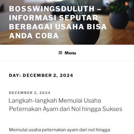
Skip
BOSSWINGSDULUTH –
to
INFORMASI SEPUTAR
content
BERBAGAI USAHA BISA
ANDA COBA
Menu
DAY:
DECEMBER 2, 2024
POSTED
DECEMBER 2, 2024
ON
Langkah-langkah Memulai Usaha
Peternakan Ayam dari Nol hingga Sukses
Memulai usaha peternakan ayam dari nol hingga