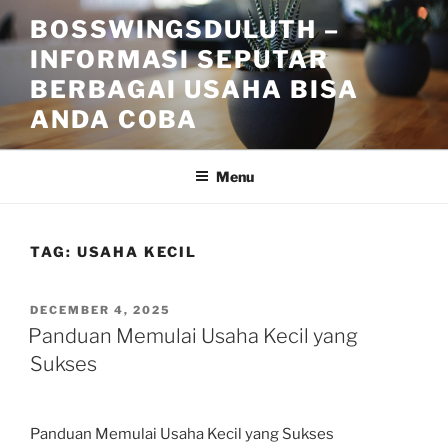
Skip
BOSSWINGSDULUTH –
to
INFORMASI SEPUTAR
content
BERBAGAI USAHA BISA
ANDA COBA
Menu
TAG:
USAHA KECIL
POSTED
DECEMBER 4, 2025
ON
Panduan Memulai Usaha Kecil yang
Sukses
Panduan Memulai Usaha Kecil yang Sukses