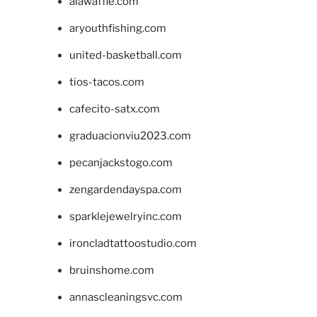
alawaffle.com
aryouthfishing.com
united-basketball.com
tios-tacos.com
cafecito-satx.com
graduacionviu2023.com
pecanjackstogo.com
zengardendayspa.com
sparklejewelryinc.com
ironcladtattoostudio.com
bruinshome.com
annascleaningsvc.com