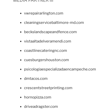
MEDIA PARTNER III
vwrepairarlington.com
cleaningservicebaltimore-md.com
beckslandscapeandfence.com
vistaaltadelveramendi.com
coastlinecateringnc.com
cuesburgershouston.com
psicologiaespecializadaencampeche.com
dmtacos.com
crescentstreetprinting.com
hornopizza.com
driveadragster.com