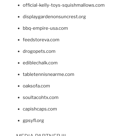
official-kelly-toys-squishmallows.com
displaygardenonsuncrest.org
bbq-empire-usa.com
feedstoreva.com
drogopets.com
ediblechalk.com
tabletennisnearme.com
oaksofa.com
soultacohtx.com
capishcaps.com
gpsyfl.org