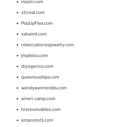
mpzin.com
stcreal.com
PopUpFlea.com
valueml.com
rebeccatorresjewelry.com
jmpbliss.com
drjorgerico.com
queensushipa.com
wendyweimerdds.com
ameri-camp.com
hrsreceivables.com
empconst1.com