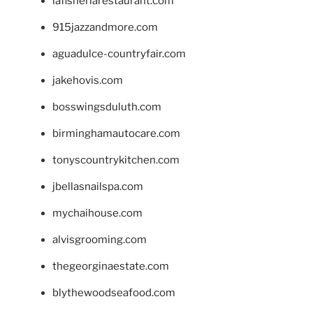
lafisheriarestaurant.com
915jazzandmore.com
aguadulce-countryfair.com
jakehovis.com
bosswingsduluth.com
birminghamautocare.com
tonyscountrykitchen.com
jbellasnailspa.com
mychaihouse.com
alvisgrooming.com
thegeorginaestate.com
blythewoodseafood.com