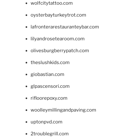
wolfcitytattoo.com
oysterbayturkeytrot.com
lafronterarestauranteybar.com
lilyandrosetearoom.com
olivesburgberrypatch.com
theslushkids.com
giobastian.com
glpascensori.com
rifloorepoxy.com
woolleymillingandpaving.com
uptonpvd.com
2troublegrill.com