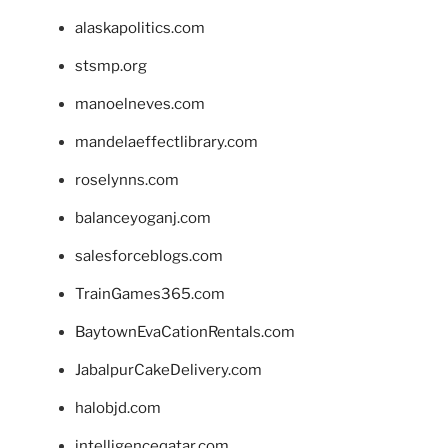
alaskapolitics.com
stsmp.org
manoelneves.com
mandelaeffectlibrary.com
roselynns.com
balanceyoganj.com
salesforceblogs.com
TrainGames365.com
BaytownEvaCationRentals.com
JabalpurCakeDelivery.com
halobjd.com
intelligenceqatar.com