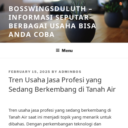
Skip
BOSSWINGSDULUTH –
to
INFORMASI SEPUTAR
content
BERBAGAI USAHA BISA
ANDA COBA
Menu
POSTED
FEBRUARY 15, 2025
BY
ADMINBOS
ON
Tren Usaha Jasa Profesi yang
Sedang Berkembang di Tanah Air
Tren usaha jasa profesi yang sedang berkembang di
Tanah Air saat ini menjadi topik yang menarik untuk
dibahas. Dengan perkembangan teknologi dan