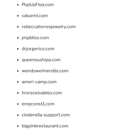
PopUpFlea.com
valueml.com
rebeccatorresjewelry.com
jmpbliss.com
drjorgerico.com
queensushipa.com
wendyweimerdds.com
ameri-camp.com
hrsreceivables.com
empconst1.com
cinderella-support.com
bigpinkrestaurant.com