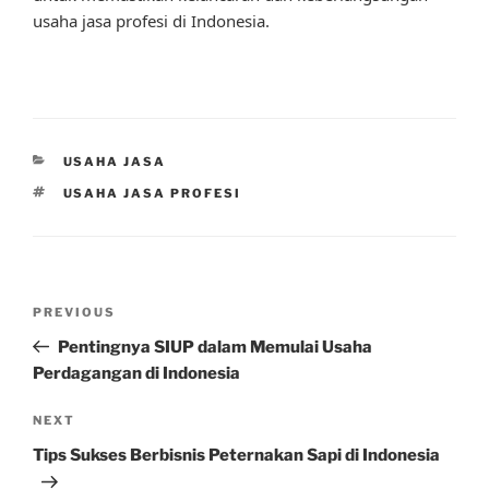
usaha jasa profesi di Indonesia.
CATEGORIES
USAHA JASA
TAGS
USAHA JASA PROFESI
Post
Previous
PREVIOUS
navigation
Post
Pentingnya SIUP dalam Memulai Usaha
Perdagangan di Indonesia
Next
NEXT
Post
Tips Sukses Berbisnis Peternakan Sapi di Indonesia