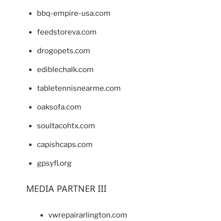
bbq-empire-usa.com
feedstoreva.com
drogopets.com
ediblechalk.com
tabletennisnearme.com
oaksofa.com
soultacohtx.com
capishcaps.com
gpsyfl.org
MEDIA PARTNER III
vwrepairarlington.com