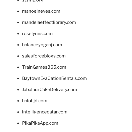
stsmp.org
manoelneves.com
mandelaeffectlibrary.com
roselynns.com
balanceyoganj.com
salesforceblogs.com
TrainGames365.com
BaytownEvaCationRentals.com
JabalpurCakeDelivery.com
halobjd.com
intelligenceqatar.com
PikaPikaApp.com