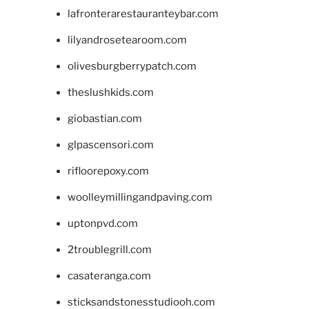
lafronterarestauranteybar.com
lilyandrosetearoom.com
olivesburgberrypatch.com
theslushkids.com
giobastian.com
glpascensori.com
rifloorepoxy.com
woolleymillingandpaving.com
uptonpvd.com
2troublegrill.com
casateranga.com
sticksandstonesstudiooh.com