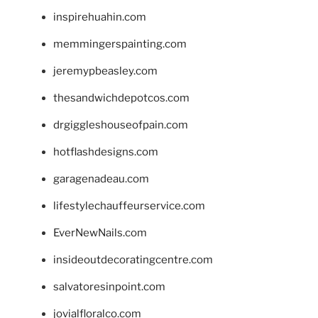
inspirehuahin.com
memmingerspainting.com
jeremypbeasley.com
thesandwichdepotcos.com
drgiggleshouseofpain.com
hotflashdesigns.com
garagenadeau.com
lifestylechauffeurservice.com
EverNewNails.com
insideoutdecoratingcentre.com
salvatoresinpoint.com
jovialfloralco.com