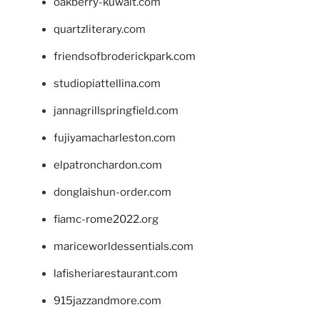
oakberry-kuwait.com
quartzliterary.com
friendsofbroderickpark.com
studiopiattellina.com
jannagrillspringfield.com
fujiyamacharleston.com
elpatronchardon.com
donglaishun-order.com
fiamc-rome2022.org
mariceworldessentials.com
lafisheriarestaurant.com
915jazzandmore.com