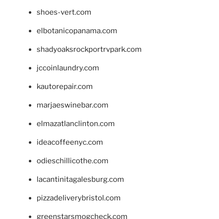
shoes-vert.com
elbotanicopanama.com
shadyoaksrockportrvpark.com
jccoinlaundry.com
kautorepair.com
marjaeswinebar.com
elmazatlanclinton.com
ideacoffeenyc.com
odieschillicothe.com
lacantinitagalesburg.com
pizzadeliverybristol.com
greenstarsmogcheck.com