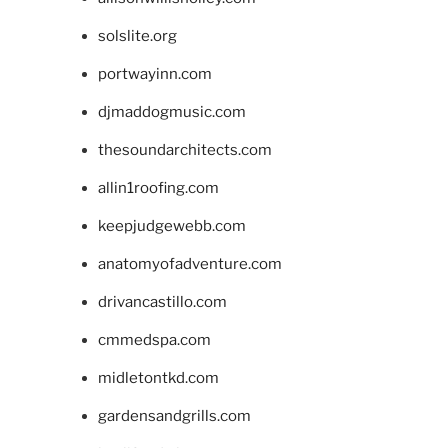
solslite.org
portwayinn.com
djmaddogmusic.com
thesoundarchitects.com
allin1roofing.com
keepjudgewebb.com
anatomyofadventure.com
drivancastillo.com
cmmedspa.com
midletontkd.com
gardensandgrills.com