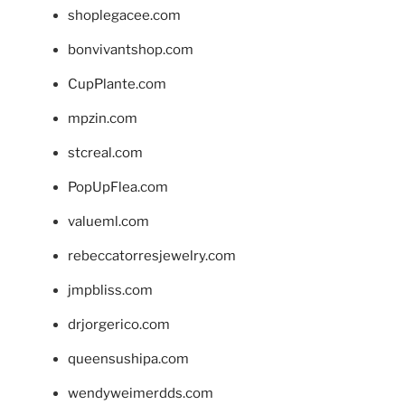
shoplegacee.com
bonvivantshop.com
CupPlante.com
mpzin.com
stcreal.com
PopUpFlea.com
valueml.com
rebeccatorresjewelry.com
jmpbliss.com
drjorgerico.com
queensushipa.com
wendyweimerdds.com