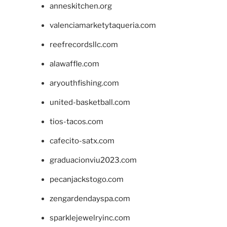
anneskitchen.org
valenciamarketytaqueria.com
reefrecordsllc.com
alawaffle.com
aryouthfishing.com
united-basketball.com
tios-tacos.com
cafecito-satx.com
graduacionviu2023.com
pecanjackstogo.com
zengardendayspa.com
sparklejewelryinc.com