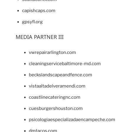
capishcaps.com
gpsyfl.org
MEDIA PARTNER III
vwrepairarlington.com
cleaningservicebaltimore-md.com
beckslandscapeandfence.com
vistaaltadelveramendi.com
coastlinecateringnc.com
cuesburgershouston.com
psicologiaespecializadaencampeche.com
dmtacos.com