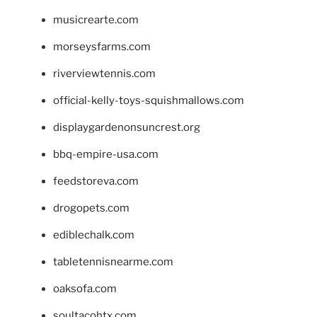
musicrearte.com
morseysfarms.com
riverviewtennis.com
official-kelly-toys-squishmallows.com
displaygardenonsuncrest.org
bbq-empire-usa.com
feedstoreva.com
drogopets.com
ediblechalk.com
tabletennisnearme.com
oaksofa.com
soultacohtx.com