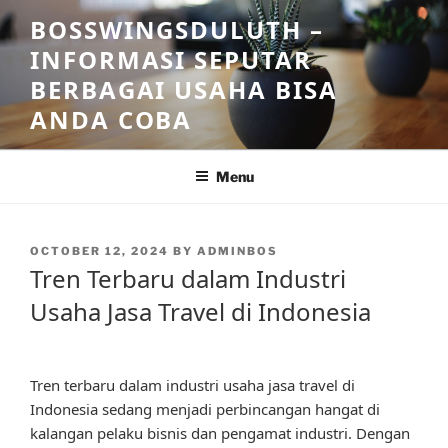
Skip
BOSSWINGSDULUTH –
to
INFORMASI SEPUTAR
content
BERBAGAI USAHA BISA
ANDA COBA
Menu
POSTED
OCTOBER 12, 2024
BY
ADMINBOS
ON
Tren Terbaru dalam Industri
Usaha Jasa Travel di Indonesia
Tren terbaru dalam industri usaha jasa travel di
Indonesia sedang menjadi perbincangan hangat di
kalangan pelaku bisnis dan pengamat industri. Dengan