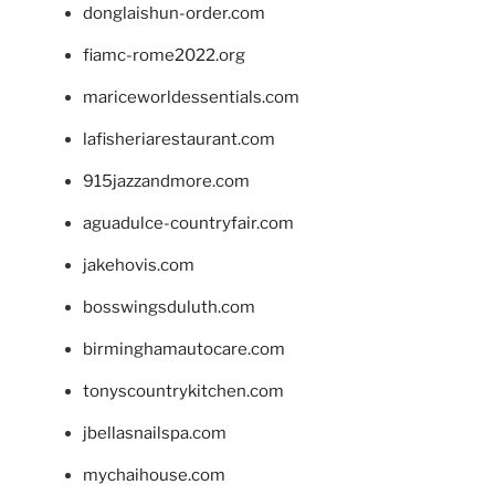
donglaishun-order.com
fiamc-rome2022.org
mariceworldessentials.com
lafisheriarestaurant.com
915jazzandmore.com
aguadulce-countryfair.com
jakehovis.com
bosswingsduluth.com
birminghamautocare.com
tonyscountrykitchen.com
jbellasnailspa.com
mychaihouse.com