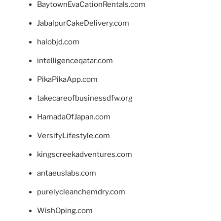
BaytownEvaCationRentals.com
JabalpurCakeDelivery.com
halobjd.com
intelligenceqatar.com
PikaPikaApp.com
takecareofbusinessdfw.org
HamadaOfJapan.com
VersifyLifestyle.com
kingscreekadventures.com
antaeuslabs.com
purelycleanchemdry.com
WishOping.com