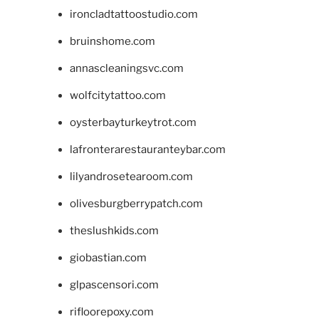
ironcladtattoostudio.com
bruinshome.com
annascleaningsvc.com
wolfcitytattoo.com
oysterbayturkeytrot.com
lafronterarestauranteybar.com
lilyandrosetearoom.com
olivesburgberrypatch.com
theslushkids.com
giobastian.com
glpascensori.com
rifloorepoxy.com