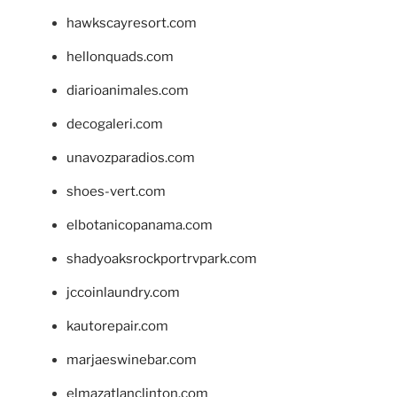
hawkscayresort.com
hellonquads.com
diarioanimales.com
decogaleri.com
unavozparadios.com
shoes-vert.com
elbotanicopanama.com
shadyoaksrockportrvpark.com
jccoinlaundry.com
kautorepair.com
marjaeswinebar.com
elmazatlanclinton.com