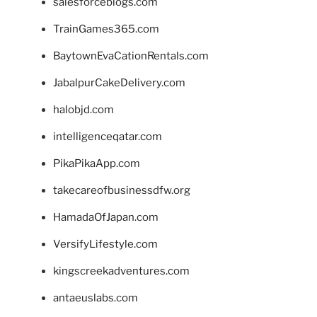
salesforceblogs.com
TrainGames365.com
BaytownEvaCationRentals.com
JabalpurCakeDelivery.com
halobjd.com
intelligenceqatar.com
PikaPikaApp.com
takecareofbusinessdfw.org
HamadaOfJapan.com
VersifyLifestyle.com
kingscreekadventures.com
antaeuslabs.com