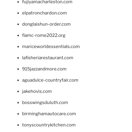
fujiyamacharleston.com
elpatronchardon.com
donglaishun-order.com
fiamc-rome2022.org
mariceworldessentials.com
lafisheriarestaurant.com
915jazzandmore.com
aguadulce-countryfair.com
jakehovis.com
bosswingsduluth.com
birminghamautocare.com
tonyscountrykitchen.com