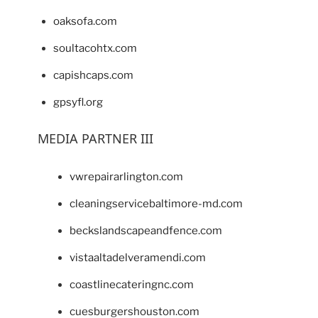
oaksofa.com
soultacohtx.com
capishcaps.com
gpsyfl.org
MEDIA PARTNER III
vwrepairarlington.com
cleaningservicebaltimore-md.com
beckslandscapeandfence.com
vistaaltadelveramendi.com
coastlinecateringnc.com
cuesburgershouston.com