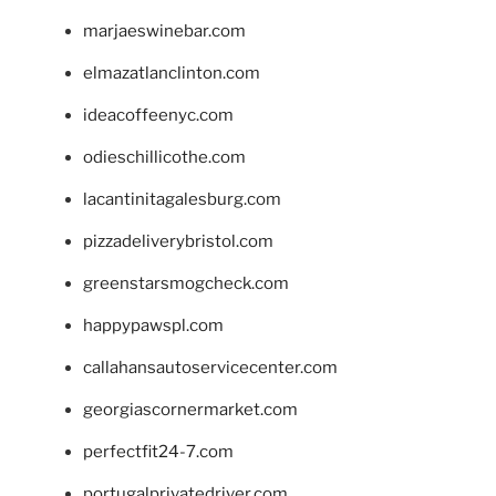
marjaeswinebar.com
elmazatlanclinton.com
ideacoffeenyc.com
odieschillicothe.com
lacantinitagalesburg.com
pizzadeliverybristol.com
greenstarsmogcheck.com
happypawspl.com
callahansautoservicecenter.com
georgiascornermarket.com
perfectfit24-7.com
portugalprivatedriver.com