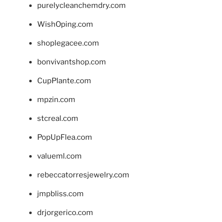
purelycleanchemdry.com
WishOping.com
shoplegacee.com
bonvivantshop.com
CupPlante.com
mpzin.com
stcreal.com
PopUpFlea.com
valueml.com
rebeccatorresjewelry.com
jmpbliss.com
drjorgerico.com