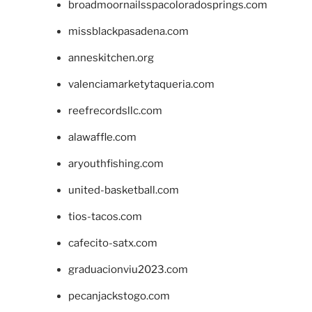
broadmoornailsspacoloradosprings.com
missblackpasadena.com
anneskitchen.org
valenciamarketytaqueria.com
reefrecordsllc.com
alawaffle.com
aryouthfishing.com
united-basketball.com
tios-tacos.com
cafecito-satx.com
graduacionviu2023.com
pecanjackstogo.com