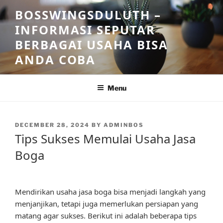
Skip
BOSSWINGSDULUTH –
to
INFORMASI SEPUTAR
content
BERBAGAI USAHA BISA
ANDA COBA
Menu
POSTED
DECEMBER 28, 2024
BY
ADMINBOS
ON
Tips Sukses Memulai Usaha Jasa
Boga
Mendirikan usaha jasa boga bisa menjadi langkah yang
menjanjikan, tetapi juga memerlukan persiapan yang
matang agar sukses. Berikut ini adalah beberapa tips