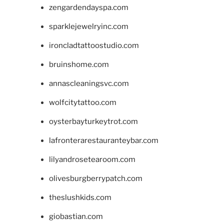
zengardendayspa.com
sparklejewelryinc.com
ironcladtattoostudio.com
bruinshome.com
annascleaningsvc.com
wolfcitytattoo.com
oysterbayturkeytrot.com
lafronterarestauranteybar.com
lilyandrosetearoom.com
olivesburgberrypatch.com
theslushkids.com
giobastian.com