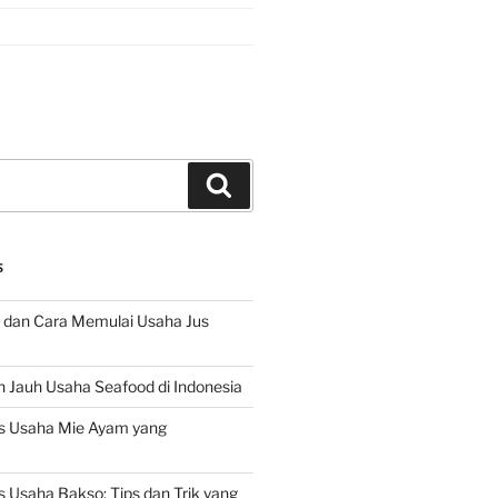
Search
S
 dan Cara Memulai Usaha Jus
 Jauh Usaha Seafood di Indonesia
s Usaha Mie Ayam yang
 Usaha Bakso: Tips dan Trik yang