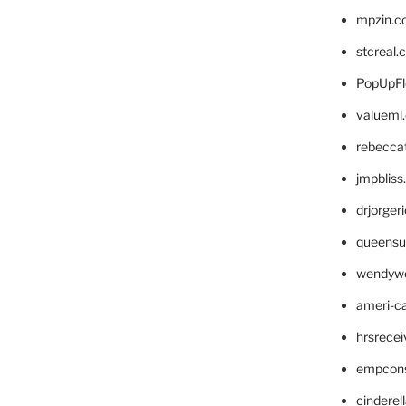
mpzin.c
stcreal.
PopUpFl
valueml
rebecca
jmpblis
drjorger
queensu
wendyw
ameri-
hrsrece
empcon
cinderel