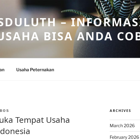
DULUTH – INFORMAS
USAHA BISA ANDA CO
an
Usaha Peternakan
ARCHIVES
BOS
uka Tempat Usaha
March 2026
ndonesia
February 2026