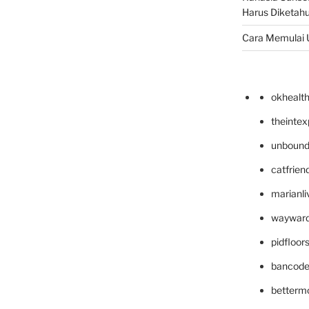
Harus Diketahu
Cara Memulai 
okhealt
theinte
unbound
catfrien
marianli
wayward
pidfloo
bancode
betterm