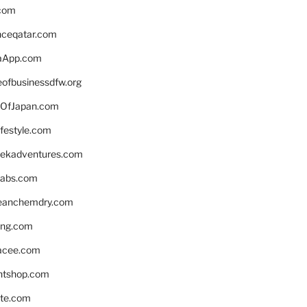
.com
enceqatar.com
aApp.com
eofbusinessdfw.org
OfJapan.com
ifestyle.com
eekadventures.com
labs.com
leanchemdry.com
ing.com
acee.com
ntshop.com
te.com