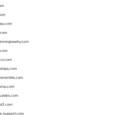
om
com
ea.com
.com
torresjewelry.com
s.com
ico.com
shipa.com
eimerdds.com
camp.com
ivables.com
st1.com
la-support.com