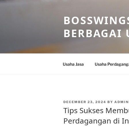
Skip
to
BOSSWINGS
content
BERBAGAI 
Usaha Jasa
Usaha Perdagang
POSTED
DECEMBER 23, 2024
BY
ADMIN
ON
Tips Sukses Memb
Perdagangan di I