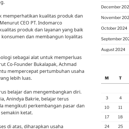
g.
December 20
uk memperhatikan kualitas produk dan
November 20
 Menurut CEO PT. Indomarco
October 2024
kualitas produk dan layanan yang baik
 konsumen dan membangun loyalitas
September 20
August 2024
knologi sebagai alat untuk memperluas
rut Co-Founder Bukalapak, Achmad
antu mempercepat pertumbuhan usaha
ng lebih luas.
M
T
erus belajar dan mengembangkan diri.
3
4
a, Anindya Bakrie, belajar terus
a mengikuti perkembangan pasar dan
10
11
semakin ketat.
17
18
es di atas, diharapkan usaha
24
25