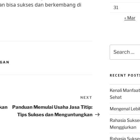
an bisa sukses dan berkembang di
31
« Mar
Search
for:
NGAN
RECENT POST
Kenali Manfaat
Sehat
NEXT
Next
Post
kan
Panduan Memulai Usaha Jasa Titip:
Mengenal Lebih
Tips Sukses dan Menguntungkan
Rahasia Sukse
Menggiurkan
Rahasia Sukses