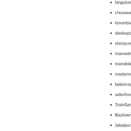
hingsto
choosea
hoverbo
alaskapo
stsmp.o
manoel
mandelae
roselyn
balance
salesfo
TrainG
Baytown
Jabalpu