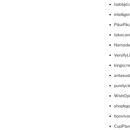
halobjd
intellig
PikaPik
takecar
Hamada
VersifyL
kingscr
antaeus
purelyc
WishOp
shopleg
bonviva
CupPlan