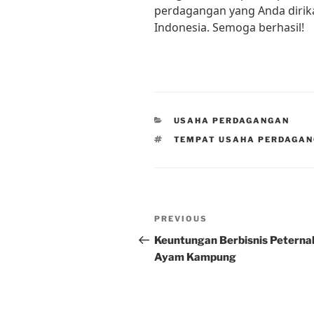
perdagangan yang Anda dirik
Indonesia. Semoga berhasil!
CATEGORIES
USAHA PERDAGANGAN
TAGS
TEMPAT USAHA PERDAGA
Post
Previous
PREVIOUS
navigation
Post
Keuntungan Berbisnis Peterna
Ayam Kampung