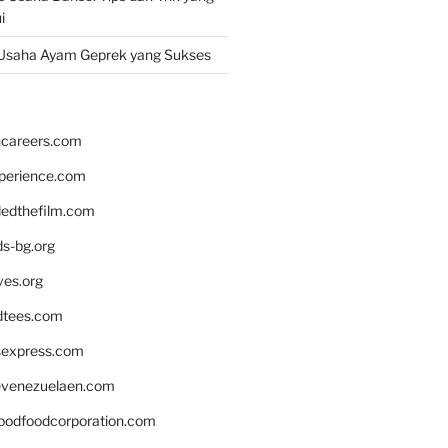
i
Usaha Ayam Geprek yang Sukses
hcareers.com
xperience.com
edthefilm.com
ds-bg.org
ves.org
tees.com
rsexpress.com
venezuelaen.com
oodfoodcorporation.com