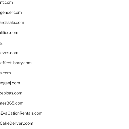
nnt.com
gender.com
ardssale.com
litics.com
rg
neves.com
ffectlibrary.com
ns.com
yoganj.com
rceblogs.com
ames365.com
EvaCationRentals.com
rCakeDelivery.com