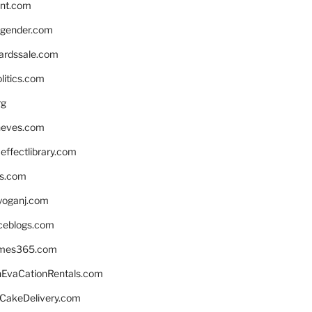
nnt.com
gender.com
ardssale.com
litics.com
rg
neves.com
ffectlibrary.com
ns.com
yoganj.com
rceblogs.com
ames365.com
EvaCationRentals.com
rCakeDelivery.com