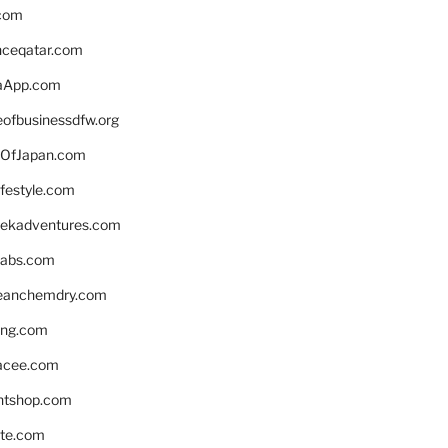
.com
enceqatar.com
aApp.com
eofbusinessdfw.org
OfJapan.com
ifestyle.com
eekadventures.com
labs.com
leanchemdry.com
ing.com
acee.com
ntshop.com
te.com