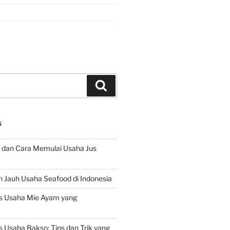
Search
S
 dan Cara Memulai Usaha Jus
 Jauh Usaha Seafood di Indonesia
s Usaha Mie Ayam yang
 Usaha Bakso: Tips dan Trik yang