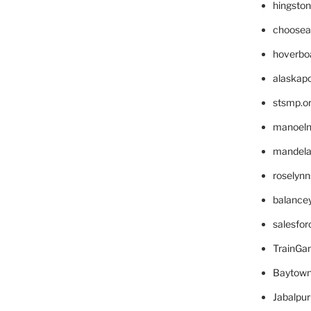
hingsto
choosea
hoverbo
alaskapo
stsmp.o
manoel
mandelae
roselyn
balance
salesfo
TrainG
Baytown
Jabalpu