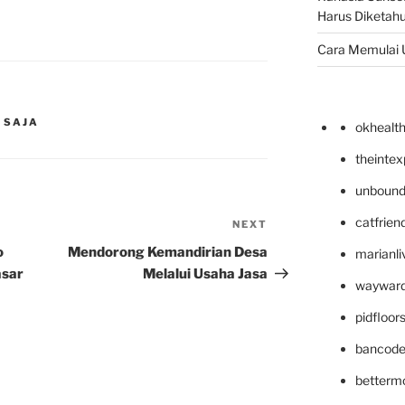
Harus Diketahu
Cara Memulai 
 SAJA
okhealt
theinte
unbound
catfrien
NEXT
Next
Post
o
Mendorong Kemandirian Desa
marianli
asar
Melalui Usaha Jasa
wayward
pidfloo
bancode
betterm