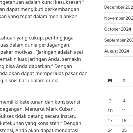
pengetahuan adalah kunci kesuksesan.”
December 20
akan dapat mengikuti perkembangan
an yang tepat dalam menjalankan
November 20
October 2024
etahuan yang cukup, penting juga
September 20
 luas dalam dunia perdagangan.
August 2024
pakar motivasi, “Jaringan adalah aset
Semakin luas jaringan Anda, semakin
ng bisa Anda dapatkan.” Dengan
 Anda akan dapat memperluas pasar dan
 bisnis baru dalam dunia
M
T
3
4
k memiliki ketekunan dan konsistensi
rdagangan. Menurut Mark Cuban,
10
11
ukses tidak datang secara instan,
17
18
n ketekunan yang konsisten.” Dengan
stensi, Anda akan dapat mengatasi
24
25