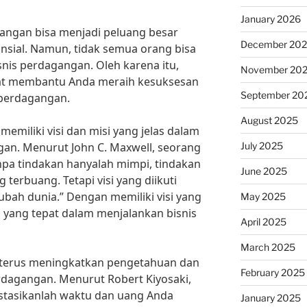
January 2026
angan bisa menjadi peluang besar
December 20
nsial. Namun, tidak semua orang bisa
nis perdagangan. Oleh karena itu,
November 20
apat membantu Anda meraih kesuksesan
September 20
 perdagangan.
August 2025
emiliki visi dan misi yang jelas dalam
July 2025
an. Menurut John C. Maxwell, seorang
npa tindakan hanyalah mimpi, tindakan
June 2025
 terbuang. Tetapi visi yang diikuti
bah dunia.” Dengan memiliki visi yang
May 2025
h yang tepat dalam menjalankan bisnis
April 2025
March 2025
uk terus meningkatkan pengetahuan dan
February 2025
rdagangan. Menurut Robert Kiyosaki,
vestasikanlah waktu dan uang Anda
January 2025