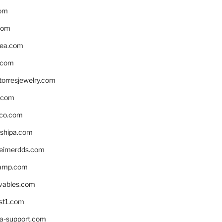
om
com
ea.com
.com
torresjewelry.com
s.com
ico.com
shipa.com
eimerdds.com
camp.com
ivables.com
st1.com
la-support.com