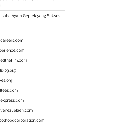
i
Usaha Ayam Geprek yang Sukses
hcareers.com
xperience.com
edthefilm.com
ds-bg.org
ves.org
tees.com
rsexpress.com
venezuelaen.com
oodfoodcorporation.com