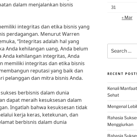
atan dalam menjalankan bisnis
31
« Mar
emiliki integritas dan etika bisnis yang
snis perdagangan. Menurut Warren
kemuka, “Integritas adalah hal yang
Search
Jika Anda kehilangan uang, Anda belum
for:
ka Anda kehilangan integritas, Anda
 memiliki integritas dan etika bisnis
t membangun reputasi yang baik dan
RECENT POST
i pelanggan dan mitra bisnis Anda.
Kenali Manfaat
sukses berbisnis dalam dunia
Sehat
kan dapat meraih kesuksesan dalam
Mengenal Lebih
gan. Ingatlah bahwa kesuksesan tidak
elalui kerja keras, ketekunan, dan
Rahasia Sukse
elamat berbisnis dalam dunia
Menggiurkan
Rahasia Sukses