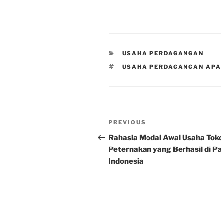
CATEGORIES
USAHA PERDAGANGAN
TAGS
USAHA PERDAGANGAN APA
Post
Previous
PREVIOUS
navigation
Post
Rahasia Modal Awal Usaha Tok
Peternakan yang Berhasil di P
Indonesia