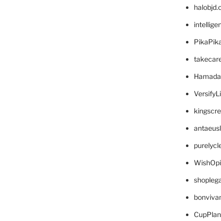
halobjd
intellig
PikaPik
takecar
Hamada
VersifyL
kingscr
antaeus
purelyc
WishOp
shopleg
bonviva
CupPlan