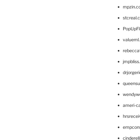
mpzin.c
stcreal.
PopUpFl
valueml
rebecca
jmpblis
drjorger
queensu
wendyw
ameri-
hrsrece
empcon
cinderel