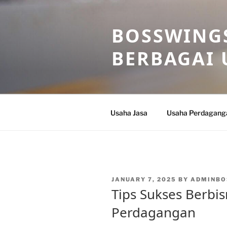
Skip
to
BOSSWINGS
content
BERBAGAI 
Usaha Jasa
Usaha Perdagang
POSTED
JANUARY 7, 2025
BY
ADMINBO
ON
Tips Sukses Berbi
Perdagangan