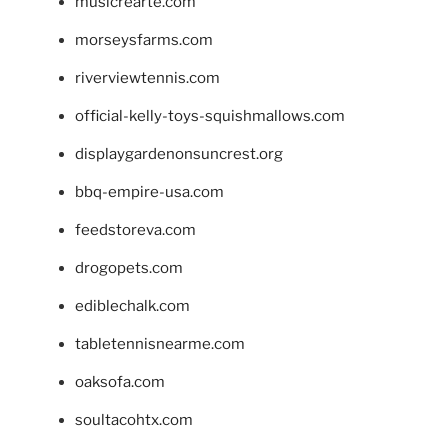
musicrearte.com
morseysfarms.com
riverviewtennis.com
official-kelly-toys-squishmallows.com
displaygardenonsuncrest.org
bbq-empire-usa.com
feedstoreva.com
drogopets.com
ediblechalk.com
tabletennisnearme.com
oaksofa.com
soultacohtx.com