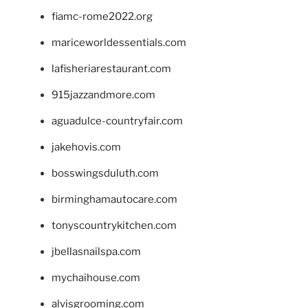
fiamc-rome2022.org
mariceworldessentials.com
lafisheriarestaurant.com
915jazzandmore.com
aguadulce-countryfair.com
jakehovis.com
bosswingsduluth.com
birminghamautocare.com
tonyscountrykitchen.com
jbellasnailspa.com
mychaihouse.com
alvisgrooming.com