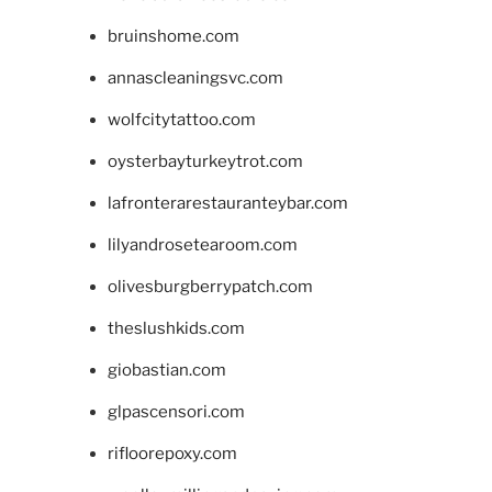
bruinshome.com
annascleaningsvc.com
wolfcitytattoo.com
oysterbayturkeytrot.com
lafronterarestauranteybar.com
lilyandrosetearoom.com
olivesburgberrypatch.com
theslushkids.com
giobastian.com
glpascensori.com
rifloorepoxy.com