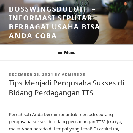
Skip
BOSSWINGSDULUTH –
to
INFORMASI SEPUTAR
content
BERBAGAI USAHA BISA
ANDA COBA
Menu
POSTED
DECEMBER 26, 2024
BY
ADMINBOS
ON
Tips Menjadi Pengusaha Sukses di
Bidang Perdagangan TTS
Pernahkah Anda bermimpi untuk menjadi seorang
pengusaha sukses di bidang perdagangan TTS? Jika iya,
maka Anda berada di tempat yang tepat! Di artikel ini,