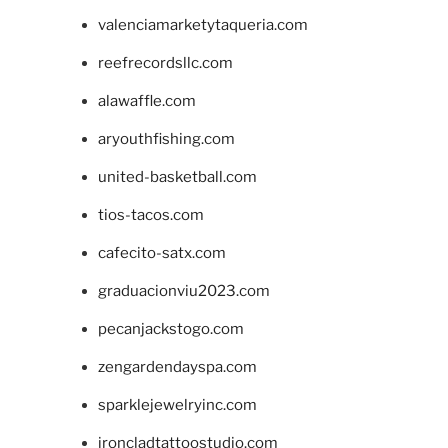
valenciamarketytaqueria.com
reefrecordsllc.com
alawaffle.com
aryouthfishing.com
united-basketball.com
tios-tacos.com
cafecito-satx.com
graduacionviu2023.com
pecanjackstogo.com
zengardendayspa.com
sparklejewelryinc.com
ironcladtattoostudio.com