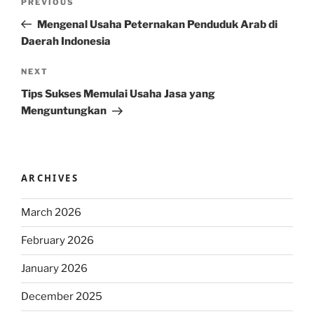
Previous
PREVIOUS
navigation
Post
Mengenal Usaha Peternakan Penduduk Arab di
Daerah Indonesia
Next
NEXT
Post
Tips Sukses Memulai Usaha Jasa yang
Menguntungkan
ARCHIVES
March 2026
February 2026
January 2026
December 2025