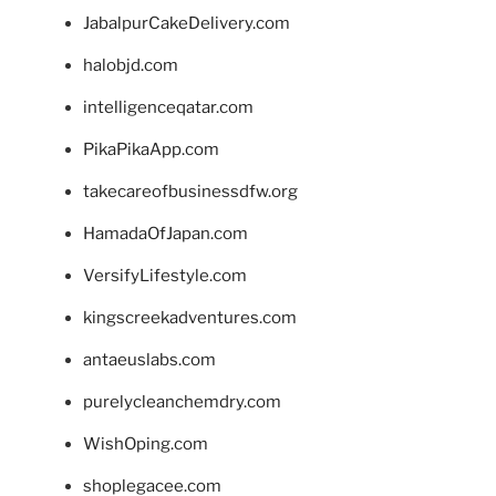
JabalpurCakeDelivery.com
halobjd.com
intelligenceqatar.com
PikaPikaApp.com
takecareofbusinessdfw.org
HamadaOfJapan.com
VersifyLifestyle.com
kingscreekadventures.com
antaeuslabs.com
purelycleanchemdry.com
WishOping.com
shoplegacee.com