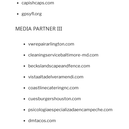
capishcaps.com
gpsyfl.org
MEDIA PARTNER III
vwrepairarlington.com
cleaningservicebaltimore-md.com
beckslandscapeandfence.com
vistaaltadelveramendi.com
coastlinecateringnc.com
cuesburgershouston.com
psicologiaespecializadaencampeche.com
dmtacos.com