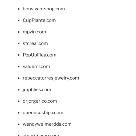
bonvivantshop.com
CupPlante.com
mpzin.com
stcreal.com
PopUpFlea.com
valueml.com
rebeccatorresjewelry.com
jmpbliss.com
drjorgerico.com
queensushipa.com
wendyweimerdds.com
ameri-camp.com