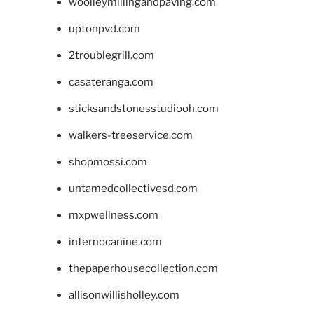
woolleymillingandpaving.com
uptonpvd.com
2troublegrill.com
casateranga.com
sticksandstonesstudiooh.com
walkers-treeservice.com
shopmossi.com
untamedcollectivesd.com
mxpwellness.com
infernocanine.com
thepaperhousecollection.com
allisonwillisholley.com