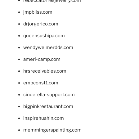
rebeccatorresjewelry.com
jmpbliss.com
drjorgerico.com
queensushipa.com
wendyweimerdds.com
ameri-camp.com
hrsreceivables.com
empconst1.com
cinderella-support.com
bigpinkrestaurant.com
inspirehuahin.com
memmingerspainting.com