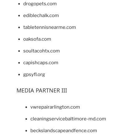
drogopets.com
ediblechalk.com
tabletennisnearme.com
oaksofa.com
soultacohtx.com
capishcaps.com
gpsyfl.org
MEDIA PARTNER III
vwrepairarlington.com
cleaningservicebaltimore-md.com
beckslandscapeandfence.com