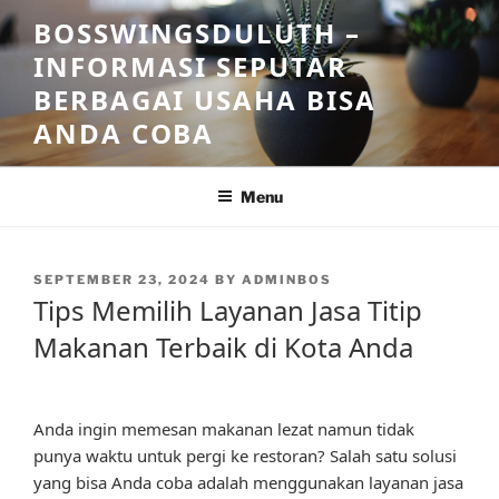
Skip
BOSSWINGSDULUTH –
to
INFORMASI SEPUTAR
content
BERBAGAI USAHA BISA
ANDA COBA
Menu
POSTED
SEPTEMBER 23, 2024
BY
ADMINBOS
ON
Tips Memilih Layanan Jasa Titip
Makanan Terbaik di Kota Anda
Anda ingin memesan makanan lezat namun tidak
punya waktu untuk pergi ke restoran? Salah satu solusi
yang bisa Anda coba adalah menggunakan layanan jasa