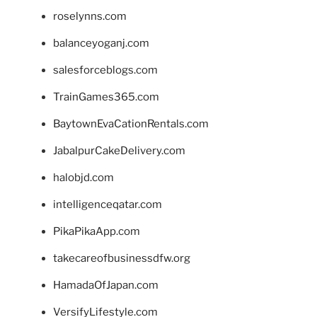
roselynns.com
balanceyoganj.com
salesforceblogs.com
TrainGames365.com
BaytownEvaCationRentals.com
JabalpurCakeDelivery.com
halobjd.com
intelligenceqatar.com
PikaPikaApp.com
takecareofbusinessdfw.org
HamadaOfJapan.com
VersifyLifestyle.com