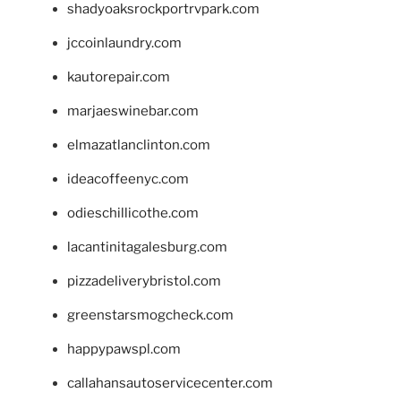
shadyoaksrockportrvpark.com
jccoinlaundry.com
kautorepair.com
marjaeswinebar.com
elmazatlanclinton.com
ideacoffeenyc.com
odieschillicothe.com
lacantinitagalesburg.com
pizzadeliverybristol.com
greenstarsmogcheck.com
happypawspl.com
callahansautoservicecenter.com