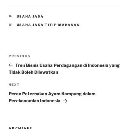
CATEGORIES
USAHA JASA
TAGS
USAHA JASA TITIP MAKANAN
Post
Previous
PREVIOUS
navigation
Post
Tren Bisnis Usaha Perdagangan di Indonesia yang
Tidak Boleh Dilewatkan
Next
NEXT
Post
Peran Peternakan Ayam Kampung dalam
Perekonomian Indonesia
ARCHIVES