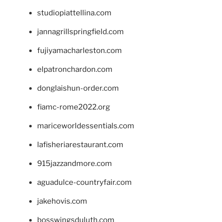
studiopiattellina.com
jannagrillspringfield.com
fujiyamacharleston.com
elpatronchardon.com
donglaishun-order.com
fiamc-rome2022.org
mariceworldessentials.com
lafisheriarestaurant.com
915jazzandmore.com
aguadulce-countryfair.com
jakehovis.com
bosswingsduluth.com