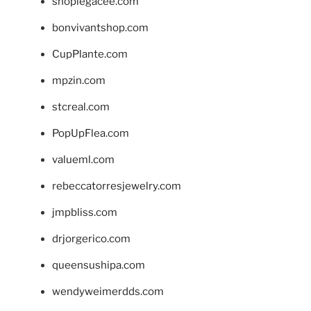
shoplegacee.com
bonvivantshop.com
CupPlante.com
mpzin.com
stcreal.com
PopUpFlea.com
valueml.com
rebeccatorresjewelry.com
jmpbliss.com
drjorgerico.com
queensushipa.com
wendyweimerdds.com