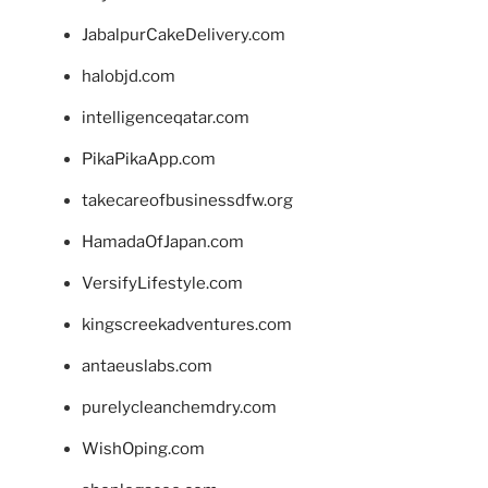
JabalpurCakeDelivery.com
halobjd.com
intelligenceqatar.com
PikaPikaApp.com
takecareofbusinessdfw.org
HamadaOfJapan.com
VersifyLifestyle.com
kingscreekadventures.com
antaeuslabs.com
purelycleanchemdry.com
WishOping.com