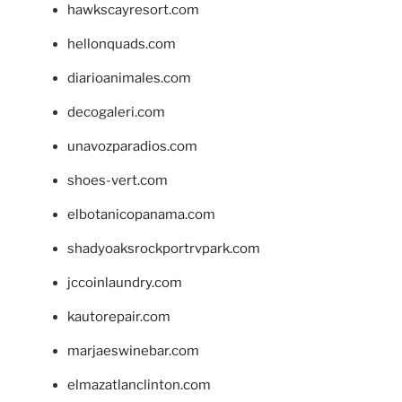
hawkscayresort.com
hellonquads.com
diarioanimales.com
decogaleri.com
unavozparadios.com
shoes-vert.com
elbotanicopanama.com
shadyoaksrockportrvpark.com
jccoinlaundry.com
kautorepair.com
marjaeswinebar.com
elmazatlanclinton.com