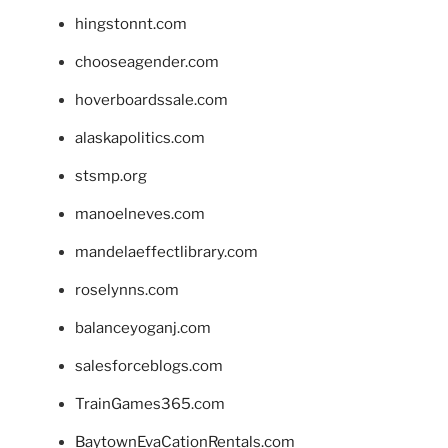
hingstonnt.com
chooseagender.com
hoverboardssale.com
alaskapolitics.com
stsmp.org
manoelneves.com
mandelaeffectlibrary.com
roselynns.com
balanceyoganj.com
salesforceblogs.com
TrainGames365.com
BaytownEvaCationRentals.com