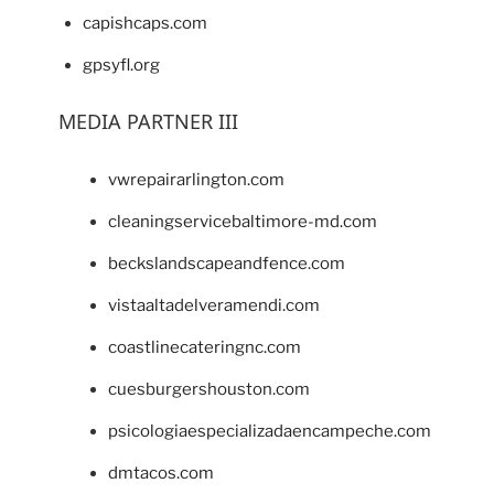
capishcaps.com
gpsyfl.org
MEDIA PARTNER III
vwrepairarlington.com
cleaningservicebaltimore-md.com
beckslandscapeandfence.com
vistaaltadelveramendi.com
coastlinecateringnc.com
cuesburgershouston.com
psicologiaespecializadaencampeche.com
dmtacos.com