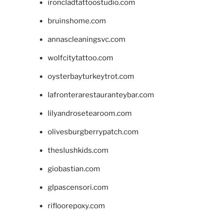
ironcladtattoostudio.com
bruinshome.com
annascleaningsvc.com
wolfcitytattoo.com
oysterbayturkeytrot.com
lafronterarestauranteybar.com
lilyandrosetearoom.com
olivesburgberrypatch.com
theslushkids.com
giobastian.com
glpascensori.com
rifloorepoxy.com