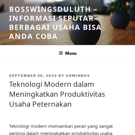
Skip
BOSSWINGSDULUTH –
to
INFORMASI SEPUTAR
content
BERBAGAI USAHA BISA
ANDA COBA
Menu
POSTED
SEPTEMBER 30, 2024
BY
ADMINBOS
ON
Teknologi Modern dalam
Meningkatkan Produktivitas
Usaha Peternakan
Teknologi modern memainkan peran yang sangat
penting dalam meningkatkan produktivitas usaha