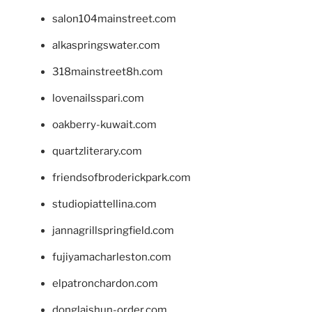
salon104mainstreet.com
alkaspringswater.com
318mainstreet8h.com
lovenailsspari.com
oakberry-kuwait.com
quartzliterary.com
friendsofbroderickpark.com
studiopiattellina.com
jannagrillspringfield.com
fujiyamacharleston.com
elpatronchardon.com
donglaishun-order.com