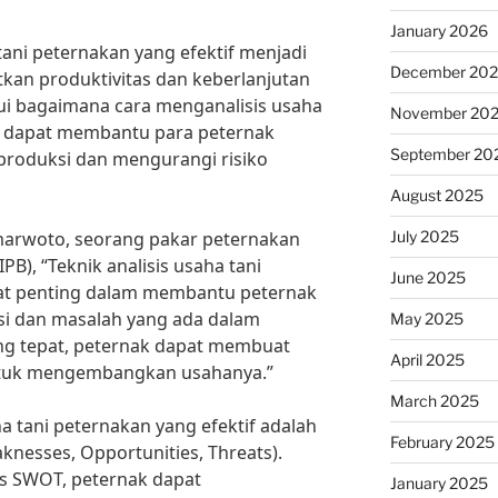
January 2026
a tani peternakan yang efektif menjadi
December 20
kan produktivitas dan keberlanjutan
i bagaimana cara menganalisis usaha
November 20
t dapat membantu para peternak
September 20
produksi dan mengurangi risiko
August 2025
July 2025
marwoto, seorang pakar peternakan
IPB), “Teknik analisis usaha tani
June 2025
gat penting dalam membantu peternak
si dan masalah yang ada dalam
May 2025
ang tepat, peternak dapat membuat
April 2025
untuk mengembangkan usahanya.”
March 2025
ha tani peternakan yang efektif adalah
February 2025
knesses, Opportunities, Threats).
s SWOT, peternak dapat
January 2025