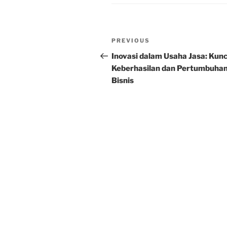
Post
Previous
PREVIOUS
navigation
Post
Inovasi dalam Usaha Jasa: Kunc
Keberhasilan dan Pertumbuha
Bisnis