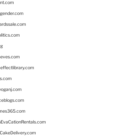
nnt.com
gender.com
ardssale.com
litics.com
rg
neves.com
ffectlibrary.com
ns.com
yoganj.com
rceblogs.com
ames365.com
EvaCationRentals.com
rCakeDelivery.com