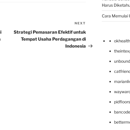
Harus Diketahu
Cara Memulai 
NEXT
Next
Post
i
Strategi Pemasaran Efektif untuk
n
Tempat Usaha Perdagangan di
okhealt
Indonesia
theinte
unbound
catfrien
marianli
wayward
pidfloo
bancode
betterm