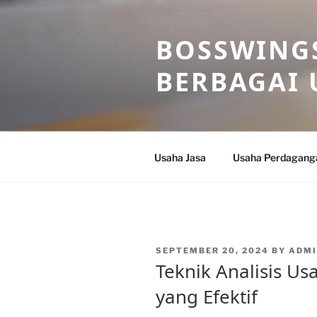
Skip
to
BOSSWINGS
content
BERBAGAI 
Usaha Jasa
Usaha Perdagang
POSTED
SEPTEMBER 20, 2024
BY
ADM
ON
Teknik Analisis Us
yang Efektif