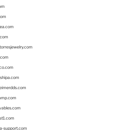
om
com
ea.com
.com
torresjewelry.com
s.com
ico.com
shipa.com
eimerdds.com
camp.com
ivables.com
st1.com
la-support.com