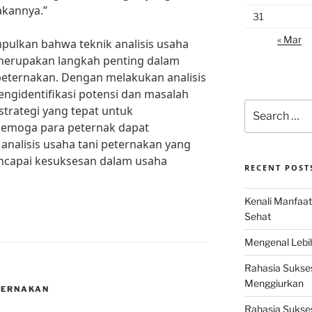
akannya.”
31
« Mar
pulkan bahwa teknik analisis usaha
 merupakan langkah penting dalam
peternakan. Dengan melakukan analisis
engidentifikasi potensi dan masalah
Search
trategi yang tepat untuk
for:
emoga para peternak dapat
nalisis usaha tani peternakan yang
encapai kesuksesan dalam usaha
RECENT POST
Kenali Manfaat
Sehat
Mengenal Lebih
Rahasia Sukse
Menggiurkan
TERNAKAN
Rahasia Sukses