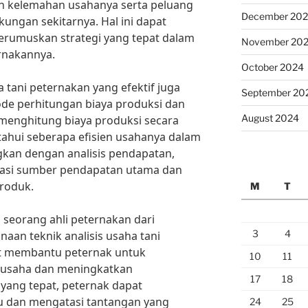
an kelemahan usahanya serta peluang
December 20
ungan sekitarnya. Hal ini dapat
rumuskan strategi yang tepat dalam
November 20
nakannya.
October 2024
ha tani peternakan yang efektif juga
September 20
e perhitungan biaya produksi dan
August 2024
menghitung biaya produksi secara
tahui seberapa efisien usahanya dalam
kan dengan analisis pendapatan,
kasi sumber pendapatan utama dan
produk.
M
T
a, seorang ahli peternakan dari
3
4
aan teknik analisis usaha tani
at membantu peternak untuk
10
11
usaha dan meningkatkan
17
18
s yang tepat, peternak dapat
ru dan mengatasi tantangan yang
24
25