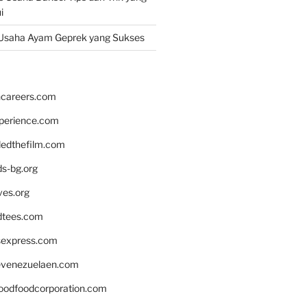
i
Usaha Ayam Geprek yang Sukses
hcareers.com
xperience.com
edthefilm.com
ds-bg.org
ves.org
tees.com
rsexpress.com
venezuelaen.com
oodfoodcorporation.com