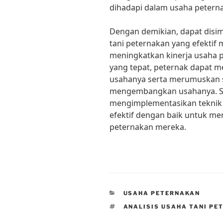
dihadapi dalam usaha petern
Dengan demikian, dapat disim
tani peternakan yang efektif
meningkatkan kinerja usaha 
yang tepat, peternak dapat m
usahanya serta merumuskan s
mengembangkan usahanya. S
mengimplementasikan teknik a
efektif dengan baik untuk m
peternakan mereka.
CATEGORIES
USAHA PETERNAKAN
TAGS
ANALISIS USAHA TANI PE