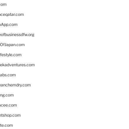
.com
enceqatar.com
aApp.com
eofbusinessdfw.org
OfJapan.com
ifestyle.com
eekadventures.com
labs.com
leanchemdry.com
ing.com
acee.com
ntshop.com
te.com