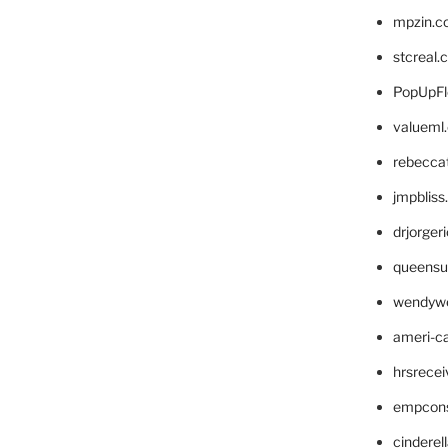
mpzin.c
stcreal.
PopUpFl
valueml
rebecca
jmpblis
drjorger
queensu
wendyw
ameri-
hrsrece
empcon
cinderel