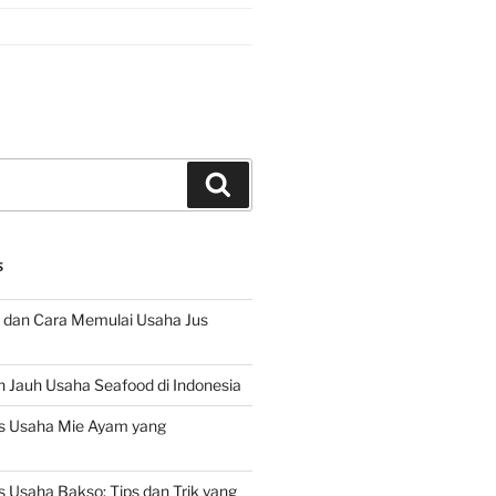
Search
S
 dan Cara Memulai Usaha Jus
 Jauh Usaha Seafood di Indonesia
s Usaha Mie Ayam yang
 Usaha Bakso: Tips dan Trik yang