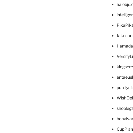
halobjd
intellig
PikaPik
takecar
Hamada
VersifyL
kingscr
antaeus
purelyc
WishOp
shopleg
bonviva
CupPlan