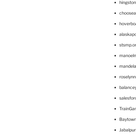
hingsto
choosea
hoverbo
alaskapo
stsmp.o
manoel
mandelae
roselyn
balance
salesfo
TrainG
Baytown
Jabalpu