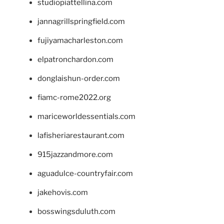
studiopiattellina.com
jannagrillspringfield.com
fujiyamacharleston.com
elpatronchardon.com
donglaishun-order.com
fiamc-rome2022.org
mariceworldessentials.com
lafisheriarestaurant.com
915jazzandmore.com
aguadulce-countryfair.com
jakehovis.com
bosswingsduluth.com