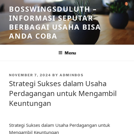
Skip
BOSSWINGSDULUTH –
to
INFORMASI SEPUTAR
content
BERBAGAI USAHA BISA
ANDA COBA
Menu
POSTED
NOVEMBER 7, 2024
BY
ADMINBOS
ON
Strategi Sukses dalam Usaha
Perdagangan untuk Mengambil
Keuntungan
Strategi Sukses dalam Usaha Perdagangan untuk
Mengambil Keuntungan