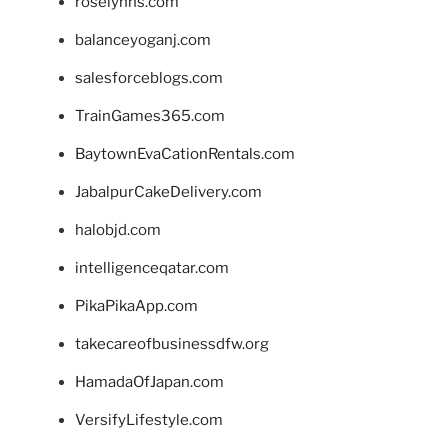
roselynns.com
balanceyoganj.com
salesforceblogs.com
TrainGames365.com
BaytownEvaCationRentals.com
JabalpurCakeDelivery.com
halobjd.com
intelligenceqatar.com
PikaPikaApp.com
takecareofbusinessdfw.org
HamadaOfJapan.com
VersifyLifestyle.com