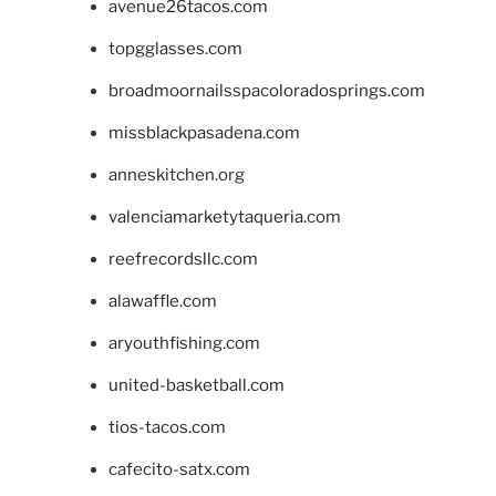
avenue26tacos.com
topgglasses.com
broadmoornailsspacoloradosprings.com
missblackpasadena.com
anneskitchen.org
valenciamarketytaqueria.com
reefrecordsllc.com
alawaffle.com
aryouthfishing.com
united-basketball.com
tios-tacos.com
cafecito-satx.com