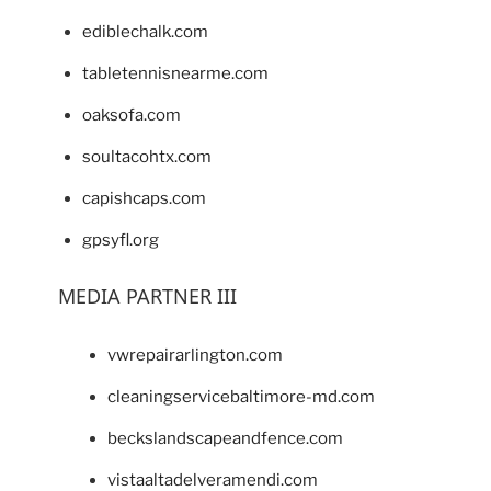
ediblechalk.com
tabletennisnearme.com
oaksofa.com
soultacohtx.com
capishcaps.com
gpsyfl.org
MEDIA PARTNER III
vwrepairarlington.com
cleaningservicebaltimore-md.com
beckslandscapeandfence.com
vistaaltadelveramendi.com