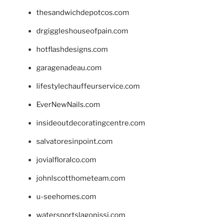
thesandwichdepotcos.com
drgiggleshouseofpain.com
hotflashdesigns.com
garagenadeau.com
lifestylechauffeurservice.com
EverNewNails.com
insideoutdecoratingcentre.com
salvatoresinpoint.com
jovialfloralco.com
johnlscotthometeam.com
u-seehomes.com
watersportslagonissi.com