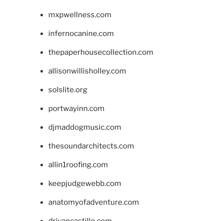
mxpwellness.com
infernocanine.com
thepaperhousecollection.com
allisonwillisholley.com
solslite.org
portwayinn.com
djmaddogmusic.com
thesoundarchitects.com
allin1roofing.com
keepjudgewebb.com
anatomyofadventure.com
drivancastillo.com