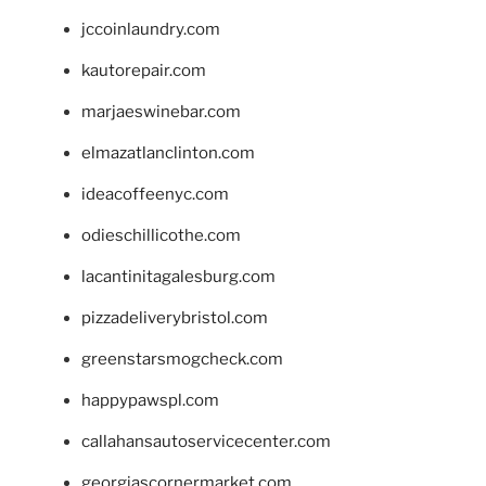
jccoinlaundry.com
kautorepair.com
marjaeswinebar.com
elmazatlanclinton.com
ideacoffeenyc.com
odieschillicothe.com
lacantinitagalesburg.com
pizzadeliverybristol.com
greenstarsmogcheck.com
happypawspl.com
callahansautoservicecenter.com
georgiascornermarket.com