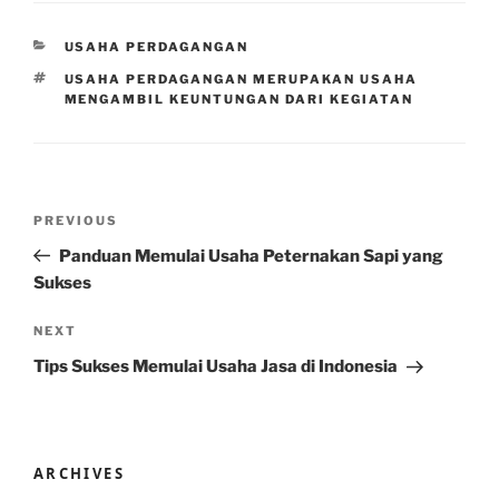
CATEGORIES
USAHA PERDAGANGAN
TAGS
USAHA PERDAGANGAN MERUPAKAN USAHA
MENGAMBIL KEUNTUNGAN DARI KEGIATAN
Post
Previous
PREVIOUS
navigation
Post
Panduan Memulai Usaha Peternakan Sapi yang
Sukses
Next
NEXT
Post
Tips Sukses Memulai Usaha Jasa di Indonesia
ARCHIVES