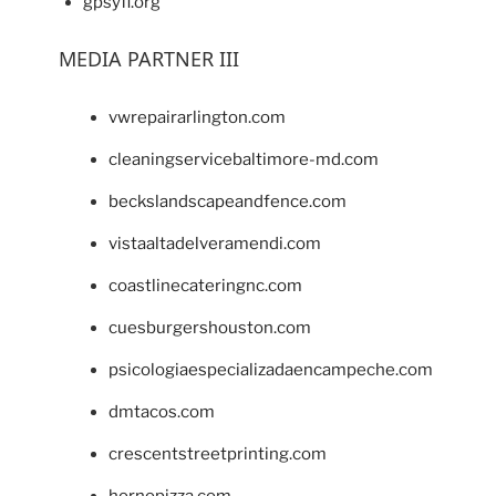
gpsyfl.org
MEDIA PARTNER III
vwrepairarlington.com
cleaningservicebaltimore-md.com
beckslandscapeandfence.com
vistaaltadelveramendi.com
coastlinecateringnc.com
cuesburgershouston.com
psicologiaespecializadaencampeche.com
dmtacos.com
crescentstreetprinting.com