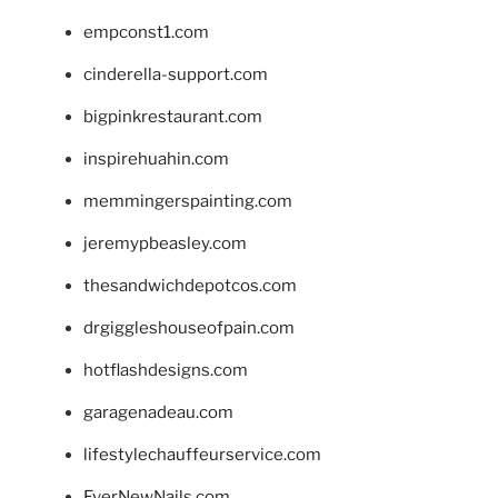
empconst1.com
cinderella-support.com
bigpinkrestaurant.com
inspirehuahin.com
memmingerspainting.com
jeremypbeasley.com
thesandwichdepotcos.com
drgiggleshouseofpain.com
hotflashdesigns.com
garagenadeau.com
lifestylechauffeurservice.com
EverNewNails.com