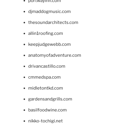
portwayinn.com
djmaddogmusic.com
thesoundarchitects.com
allin1roofing.com
keepjudgewebb.com
anatomyofadventure.com
drivancastillo.com
cmmedspa.com
midletontkd.com
gardensandgrills.com
basilfoodwine.com
nikko-tochigi.net