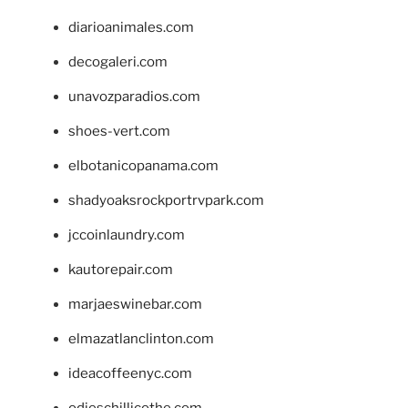
diarioanimales.com
decogaleri.com
unavozparadios.com
shoes-vert.com
elbotanicopanama.com
shadyoaksrockportrvpark.com
jccoinlaundry.com
kautorepair.com
marjaeswinebar.com
elmazatlanclinton.com
ideacoffeenyc.com
odieschillicothe.com