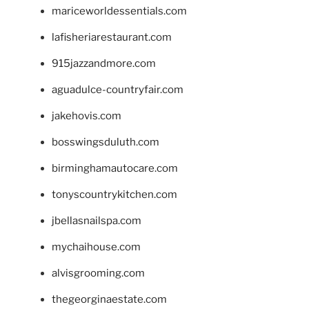
mariceworldessentials.com
lafisheriarestaurant.com
915jazzandmore.com
aguadulce-countryfair.com
jakehovis.com
bosswingsduluth.com
birminghamautocare.com
tonyscountrykitchen.com
jbellasnailspa.com
mychaihouse.com
alvisgrooming.com
thegeorginaestate.com