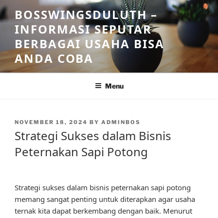
Skip
BOSSWINGSDULUTH –
to
INFORMASI SEPUTAR
content
BERBAGAI USAHA BISA
ANDA COBA
Menu
POSTED
NOVEMBER 18, 2024
BY
ADMINBOS
ON
Strategi Sukses dalam Bisnis
Peternakan Sapi Potong
Strategi sukses dalam bisnis peternakan sapi potong
memang sangat penting untuk diterapkan agar usaha
ternak kita dapat berkembang dengan baik. Menurut