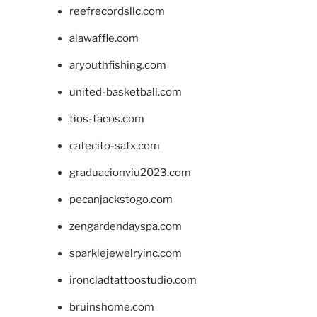
reefrecordsllc.com
alawaffle.com
aryouthfishing.com
united-basketball.com
tios-tacos.com
cafecito-satx.com
graduacionviu2023.com
pecanjackstogo.com
zengardendayspa.com
sparklejewelryinc.com
ironcladtattoostudio.com
bruinshome.com