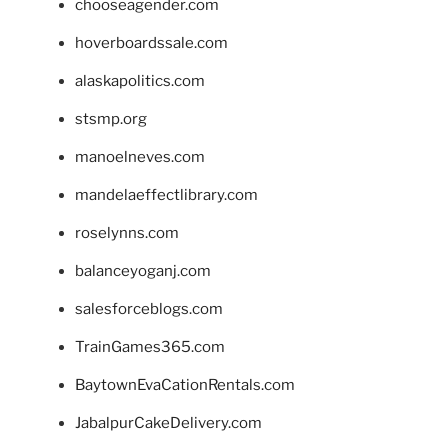
chooseagender.com
hoverboardssale.com
alaskapolitics.com
stsmp.org
manoelneves.com
mandelaeffectlibrary.com
roselynns.com
balanceyoganj.com
salesforceblogs.com
TrainGames365.com
BaytownEvaCationRentals.com
JabalpurCakeDelivery.com