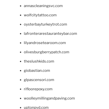
annascleaningsvc.com
wolfcitytattoo.com
oysterbayturkeytrot.com
lafronterarestauranteybar.com
lilyandrosetearoom.com
olivesburgberrypatch.com
theslushkids.com
giobastian.com
glpascensori.com
rifloorepoxy.com
woolleymillingandpaving.com
uptonpvd.com