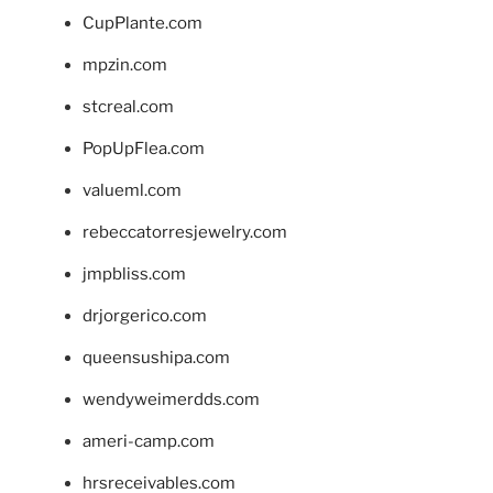
CupPlante.com
mpzin.com
stcreal.com
PopUpFlea.com
valueml.com
rebeccatorresjewelry.com
jmpbliss.com
drjorgerico.com
queensushipa.com
wendyweimerdds.com
ameri-camp.com
hrsreceivables.com