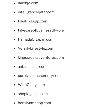
halobjd.com
intelligenceqatar.com
PikaPikaApp.com
takecareofbusinessdfw.org
HamadaOfJapan.com
VersifyLifestyle.com
kingscreekadventures.com
antaeuslabs.com
purelycleanchemdry.com
WishOping.com
shoplegacee.com
bonvivantshop.com