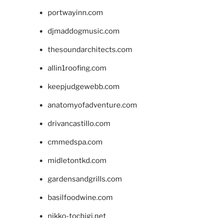
portwayinn.com
djmaddogmusic.com
thesoundarchitects.com
allin1roofing.com
keepjudgewebb.com
anatomyofadventure.com
drivancastillo.com
cmmedspa.com
midletontkd.com
gardensandgrills.com
basilfoodwine.com
nikko-tochigi.net