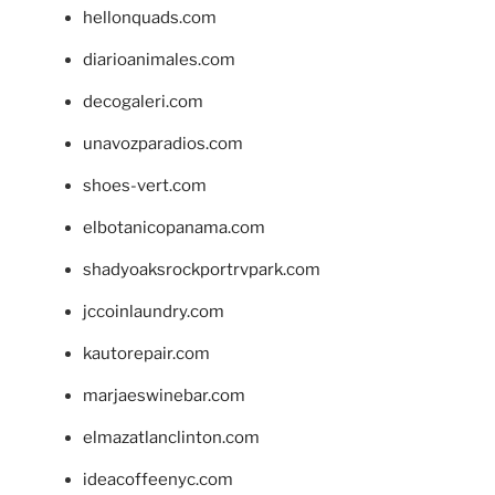
hellonquads.com
diarioanimales.com
decogaleri.com
unavozparadios.com
shoes-vert.com
elbotanicopanama.com
shadyoaksrockportrvpark.com
jccoinlaundry.com
kautorepair.com
marjaeswinebar.com
elmazatlanclinton.com
ideacoffeenyc.com