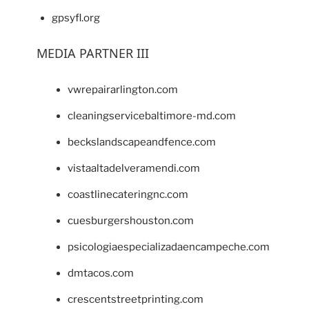
gpsyfl.org
MEDIA PARTNER III
vwrepairarlington.com
cleaningservicebaltimore-md.com
beckslandscapeandfence.com
vistaaltadelveramendi.com
coastlinecateringnc.com
cuesburgershouston.com
psicologiaespecializadaencampeche.com
dmtacos.com
crescentstreetprinting.com