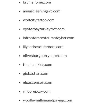
bruinshome.com
annascleaningsvc.com
wolfcitytattoo.com
oysterbayturkeytrot.com
lafronterarestauranteybar.com
lilyandrosetearoom.com
olivesburgberrypatch.com
theslushkids.com
giobastian.com
glpascensori.com
rifloorepoxy.com
woolleymillingandpaving.com