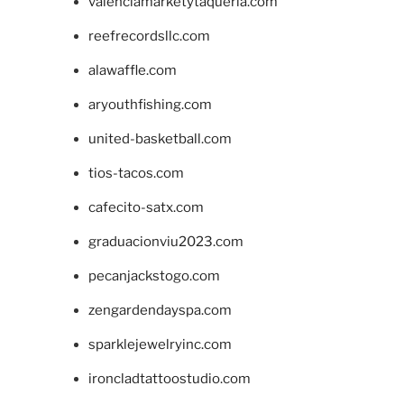
valenciamarketytaqueria.com
reefrecordsllc.com
alawaffle.com
aryouthfishing.com
united-basketball.com
tios-tacos.com
cafecito-satx.com
graduacionviu2023.com
pecanjackstogo.com
zengardendayspa.com
sparklejewelryinc.com
ironcladtattoostudio.com