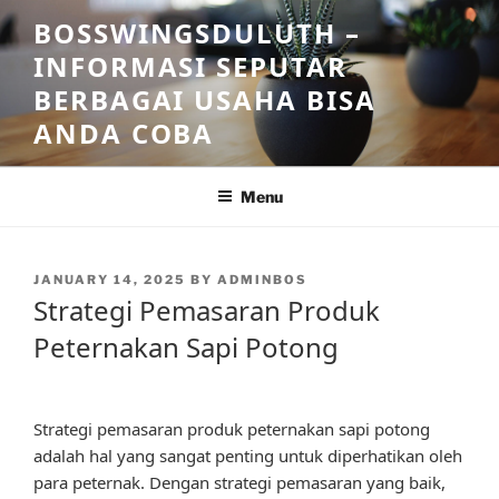
Skip
BOSSWINGSDULUTH –
to
INFORMASI SEPUTAR
content
BERBAGAI USAHA BISA
ANDA COBA
Menu
POSTED
JANUARY 14, 2025
BY
ADMINBOS
ON
Strategi Pemasaran Produk
Peternakan Sapi Potong
Strategi pemasaran produk peternakan sapi potong
adalah hal yang sangat penting untuk diperhatikan oleh
para peternak. Dengan strategi pemasaran yang baik,