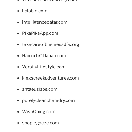
halobjd.com
intelligenceqatar.com
PikaPikaApp.com
takecareofbusinessdfw.org
HamadaOfJapan.com
VersifyLifestyle.com
kingscreekadventures.com
antaeuslabs.com
purelycleanchemdry.com
WishOping.com
shoplegacee.com