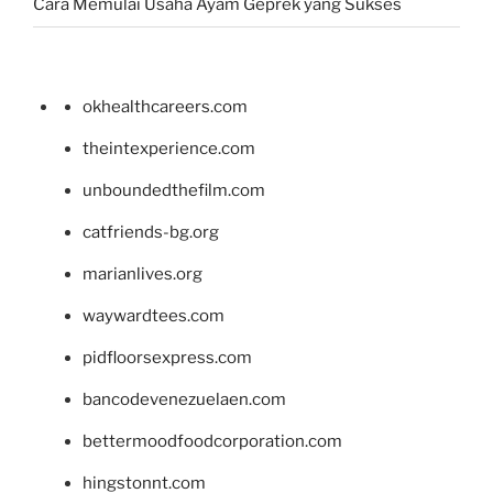
Cara Memulai Usaha Ayam Geprek yang Sukses
okhealthcareers.com
theintexperience.com
unboundedthefilm.com
catfriends-bg.org
marianlives.org
waywardtees.com
pidfloorsexpress.com
bancodevenezuelaen.com
bettermoodfoodcorporation.com
hingstonnt.com