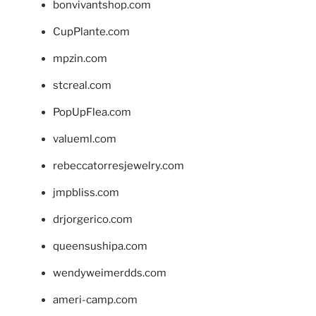
bonvivantshop.com
CupPlante.com
mpzin.com
stcreal.com
PopUpFlea.com
valueml.com
rebeccatorresjewelry.com
jmpbliss.com
drjorgerico.com
queensushipa.com
wendyweimerdds.com
ameri-camp.com