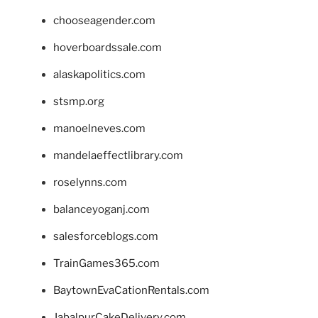
chooseagender.com
hoverboardssale.com
alaskapolitics.com
stsmp.org
manoelneves.com
mandelaeffectlibrary.com
roselynns.com
balanceyoganj.com
salesforceblogs.com
TrainGames365.com
BaytownEvaCationRentals.com
JabalpurCakeDelivery.com