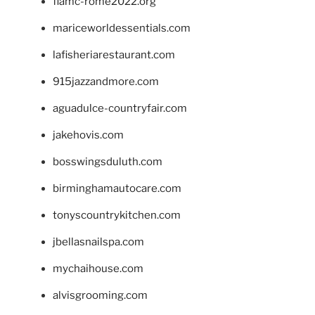
fiamc-rome2022.org
mariceworldessentials.com
lafisheriarestaurant.com
915jazzandmore.com
aguadulce-countryfair.com
jakehovis.com
bosswingsduluth.com
birminghamautocare.com
tonyscountrykitchen.com
jbellasnailspa.com
mychaihouse.com
alvisgrooming.com