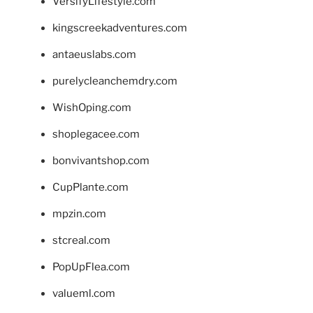
VersifyLifestyle.com
kingscreekadventures.com
antaeuslabs.com
purelycleanchemdry.com
WishOping.com
shoplegacee.com
bonvivantshop.com
CupPlante.com
mpzin.com
stcreal.com
PopUpFlea.com
valueml.com