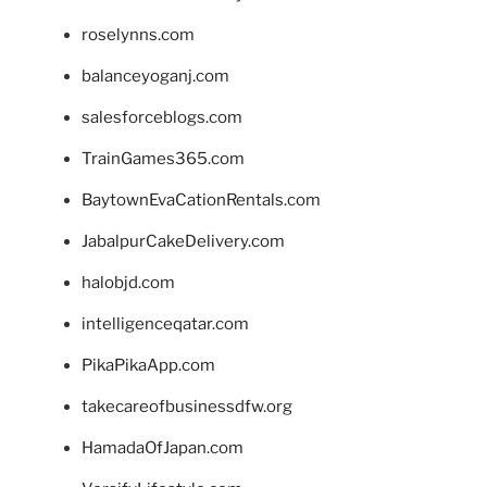
roselynns.com
balanceyoganj.com
salesforceblogs.com
TrainGames365.com
BaytownEvaCationRentals.com
JabalpurCakeDelivery.com
halobjd.com
intelligenceqatar.com
PikaPikaApp.com
takecareofbusinessdfw.org
HamadaOfJapan.com