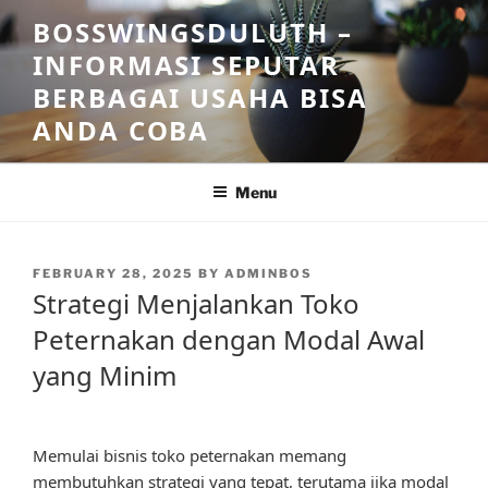
Skip
BOSSWINGSDULUTH –
to
INFORMASI SEPUTAR
content
BERBAGAI USAHA BISA
ANDA COBA
Menu
POSTED
FEBRUARY 28, 2025
BY
ADMINBOS
ON
Strategi Menjalankan Toko
Peternakan dengan Modal Awal
yang Minim
Memulai bisnis toko peternakan memang
membutuhkan strategi yang tepat, terutama jika modal