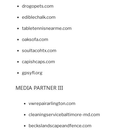
drogopets.com
ediblechalk.com
tabletennisnearme.com
oaksofa.com
soultacohtx.com
capishcaps.com
gpsyfl.org
MEDIA PARTNER III
vwrepairarlington.com
cleaningservicebaltimore-md.com
beckslandscapeandfence.com