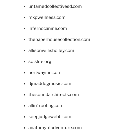
untamedcollectivesd.com
mxpwellness.com
infernocanine.com
thepaperhousecollection.com
allisonwillisholley.com
solslite.org
portwayinn.com
djmaddogmusic.com
thesoundarchitects.com
allin1roofing.com
keepjudgewebb.com
anatomyofadventure.com