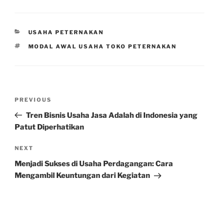
CATEGORIES
USAHA PETERNAKAN
TAGS
MODAL AWAL USAHA TOKO PETERNAKAN
Post
Previous
PREVIOUS
navigation
Post
Tren Bisnis Usaha Jasa Adalah di Indonesia yang
Patut Diperhatikan
Next
NEXT
Post
Menjadi Sukses di Usaha Perdagangan: Cara
Mengambil Keuntungan dari Kegiatan