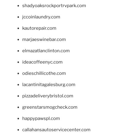
shadyoaksrockportrvpark.com
jccoinlaundry.com
kautorepair.com
marjaeswinebar.com
elmazatlanclinton.com
ideacoffeenyc.com
odieschillicothe.com
lacantinitagalesburg.com
pizzadeliverybristol.com
greenstarsmogcheck.com
happypawspl.com
callahansautoservicecenter.com