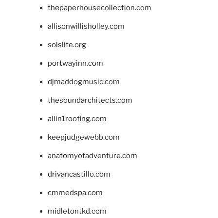
thepaperhousecollection.com
allisonwillisholley.com
solslite.org
portwayinn.com
djmaddogmusic.com
thesoundarchitects.com
allin1roofing.com
keepjudgewebb.com
anatomyofadventure.com
drivancastillo.com
cmmedspa.com
midletontkd.com