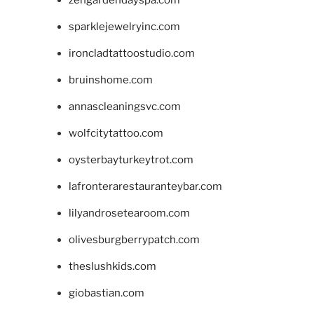
sparklejewelryinc.com
ironcladtattoostudio.com
bruinshome.com
annascleaningsvc.com
wolfcitytattoo.com
oysterbayturkeytrot.com
lafronterarestauranteybar.com
lilyandrosetearoom.com
olivesburgberrypatch.com
theslushkids.com
giobastian.com