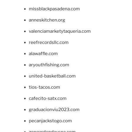
missblackpasadena.com
anneskitchen.org
valenciamarketytaqueria.com
reefrecordsllc.com
alawaffle.com
aryouthfishing.com
united-basketball.com
tios-tacos.com
cafecito-satx.com
graduacionviu2023.com
pecanjackstogo.com
zengardendayspa.com