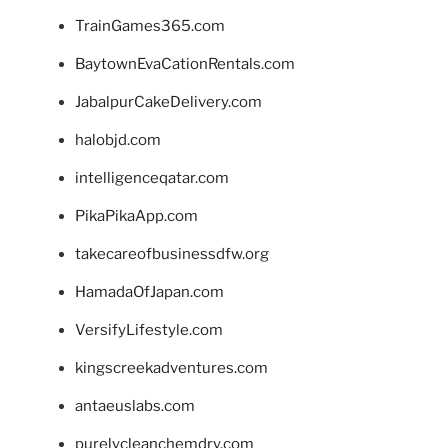
TrainGames365.com
BaytownEvaCationRentals.com
JabalpurCakeDelivery.com
halobjd.com
intelligenceqatar.com
PikaPikaApp.com
takecareofbusinessdfw.org
HamadaOfJapan.com
VersifyLifestyle.com
kingscreekadventures.com
antaeuslabs.com
purelycleanchemdry.com