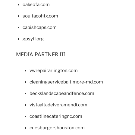
oaksofa.com
soultacohtx.com
capishcaps.com
gpsyfl.org
MEDIA PARTNER III
vwrepairarlington.com
cleaningservicebaltimore-md.com
beckslandscapeandfence.com
vistaaltadelveramendi.com
coastlinecateringnc.com
cuesburgershouston.com