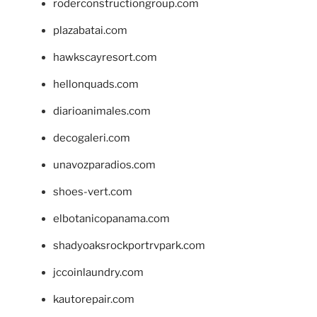
roderconstructiongroup.com
plazabatai.com
hawkscayresort.com
hellonquads.com
diarioanimales.com
decogaleri.com
unavozparadios.com
shoes-vert.com
elbotanicopanama.com
shadyoaksrockportrvpark.com
jccoinlaundry.com
kautorepair.com