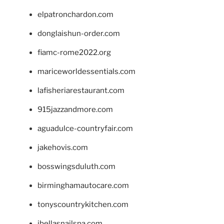
elpatronchardon.com
donglaishun-order.com
fiamc-rome2022.org
mariceworldessentials.com
lafisheriarestaurant.com
915jazzandmore.com
aguadulce-countryfair.com
jakehovis.com
bosswingsduluth.com
birminghamautocare.com
tonyscountrykitchen.com
jbellasnailspa.com