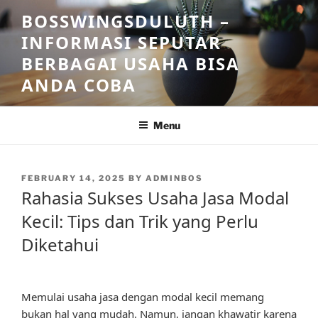
Skip
BOSSWINGSDULUTH –
to
INFORMASI SEPUTAR
content
BERBAGAI USAHA BISA
ANDA COBA
Menu
POSTED
FEBRUARY 14, 2025
BY
ADMINBOS
ON
Rahasia Sukses Usaha Jasa Modal
Kecil: Tips dan Trik yang Perlu
Diketahui
Memulai usaha jasa dengan modal kecil memang
bukan hal yang mudah. Namun, jangan khawatir karena