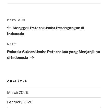
Post
Previous
PREVIOUS
navigation
Post
Menggali Potensi Usaha Perdagangan di
Indonesia
Next
NEXT
Post
Rahasia Sukses Usaha Peternakan yang Menjanjikan
di Indonesia
ARCHIVES
March 2026
February 2026