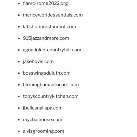
fiamc-rome2022.org
mariceworldessentials.com
lafisheriarestaurant.com
915jazzandmore.com
aguadulce-countryfair.com
jakehovis.com
bosswingsduluth.com
birminghamautocare.com
tonyscountrykitchen.com
jbellasnailspa.com
mychaihouse.com
alvisgrooming.com