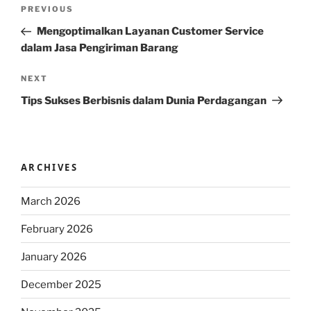
Post
Previous
PREVIOUS
navigation
Post
Mengoptimalkan Layanan Customer Service
dalam Jasa Pengiriman Barang
Next
NEXT
Post
Tips Sukses Berbisnis dalam Dunia Perdagangan
ARCHIVES
March 2026
February 2026
January 2026
December 2025