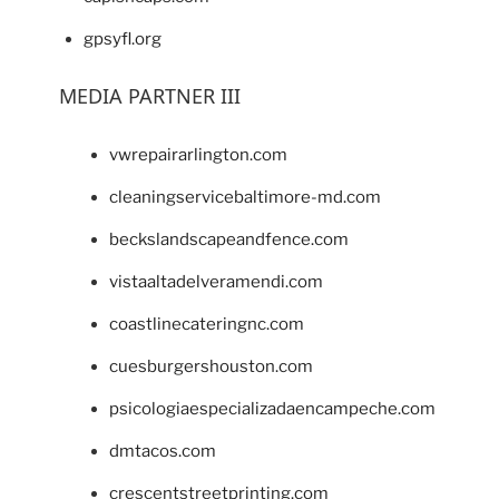
gpsyfl.org
MEDIA PARTNER III
vwrepairarlington.com
cleaningservicebaltimore-md.com
beckslandscapeandfence.com
vistaaltadelveramendi.com
coastlinecateringnc.com
cuesburgershouston.com
psicologiaespecializadaencampeche.com
dmtacos.com
crescentstreetprinting.com