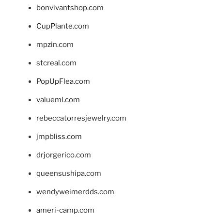
bonvivantshop.com
CupPlante.com
mpzin.com
stcreal.com
PopUpFlea.com
valueml.com
rebeccatorresjewelry.com
jmpbliss.com
drjorgerico.com
queensushipa.com
wendyweimerdds.com
ameri-camp.com