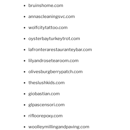
bruinshome.com
annascleaningsvc.com
wolfcitytattoo.com
oysterbayturkeytrot.com
lafronterarestauranteybar.com
lilyandrosetearoom.com
olivesburgberrypatch.com
theslushkids.com
giobastian.com
glpascensori.com
rifloorepoxy.com
woolleymillingandpaving.com