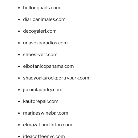
hellonquads.com
diarioanimales.com
decogaleri.com
unavozparadios.com
shoes-vert.com
elbotanicopanama.com
shadyoaksrockportrvpark.com
jccoinlaundry.com
kautorepair.com
marjaeswinebar.com
elmazatlanclinton.com
ideacoffeenyc.com