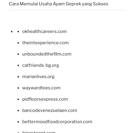
Cara Memulai Usaha Ayam Geprek yang Sukses
okhealthcareers.com
theintexperience.com
unboundedthefilm.com
catfriends-bg.org
marianlives.org
waywardtees.com
pidfloorsexpress.com
bancodevenezuelaen.com
bettermoodfoodcorporation.com
hingstonnt.com