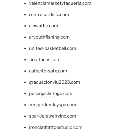
valenciamarketytaqueria.com
reefrecordsllc.com
alawaffle.com
aryouthfishing.com
united-basketball.com
tios-tacos.com
cafecito-satx.com
graduacionviu2023.com
pecanjackstogo.com
zengardendayspa.com
sparklejewelryinc.com
ironcladtattoostudio.com