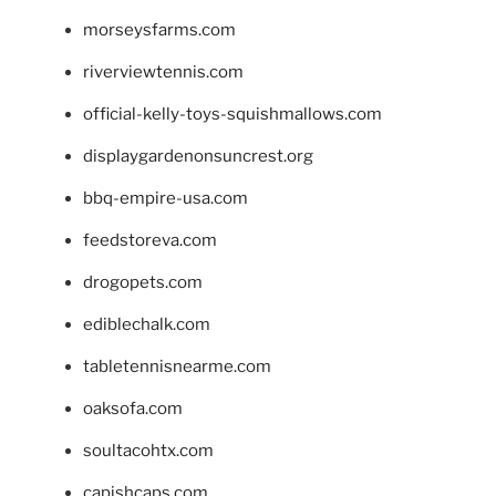
morseysfarms.com
riverviewtennis.com
official-kelly-toys-squishmallows.com
displaygardenonsuncrest.org
bbq-empire-usa.com
feedstoreva.com
drogopets.com
ediblechalk.com
tabletennisnearme.com
oaksofa.com
soultacohtx.com
capishcaps.com