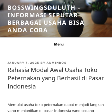
Skip
BOSSWINGSDULUTH –
to
INFORMASI SEPUTAR
content
BERBAGAI USAHA BISA
ANDA COBA
Menu
POSTED
JANUARY 7, 2025
BY
ADMINBOS
ON
Rahasia Modal Awal Usaha Toko
Peternakan yang Berhasil di Pasar
Indonesia
Memulai usaha toko peternakan dapat menjadi langkah
yang menjanjikan di pasar Indonesia yang sedang