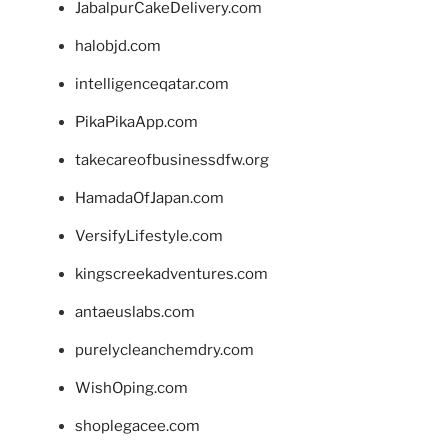
JabalpurCakeDelivery.com
halobjd.com
intelligenceqatar.com
PikaPikaApp.com
takecareofbusinessdfw.org
HamadaOfJapan.com
VersifyLifestyle.com
kingscreekadventures.com
antaeuslabs.com
purelycleanchemdry.com
WishOping.com
shoplegacee.com