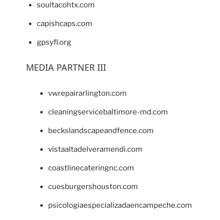
soultacohtx.com
capishcaps.com
gpsyfl.org
MEDIA PARTNER III
vwrepairarlington.com
cleaningservicebaltimore-md.com
beckslandscapeandfence.com
vistaaltadelveramendi.com
coastlinecateringnc.com
cuesburgershouston.com
psicologiaespecializadaencampeche.com