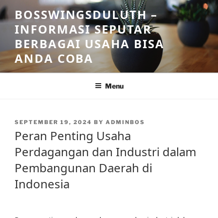
Skip
BOSSWINGSDULUTH –
to
INFORMASI SEPUTAR
content
BERBAGAI USAHA BISA
ANDA COBA
Menu
POSTED
SEPTEMBER 19, 2024
BY
ADMINBOS
ON
Peran Penting Usaha
Perdagangan dan Industri dalam
Pembangunan Daerah di
Indonesia