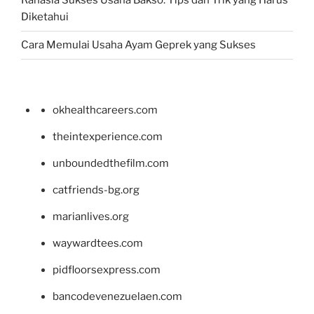
Rahasia Sukses Usaha Bakso: Tips dan Trik yang Harus
Diketahui
Cara Memulai Usaha Ayam Geprek yang Sukses
okhealthcareers.com
theintexperience.com
unboundedthefilm.com
catfriends-bg.org
marianlives.org
waywardtees.com
pidfloorsexpress.com
bancodevenezuelaen.com