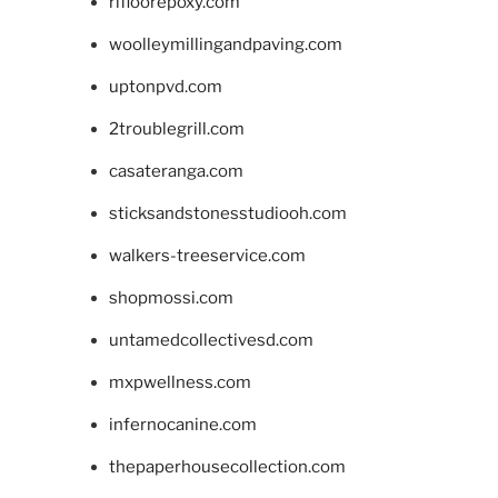
rifloorepoxy.com
woolleymillingandpaving.com
uptonpvd.com
2troublegrill.com
casateranga.com
sticksandstonesstudiooh.com
walkers-treeservice.com
shopmossi.com
untamedcollectivesd.com
mxpwellness.com
infernocanine.com
thepaperhousecollection.com