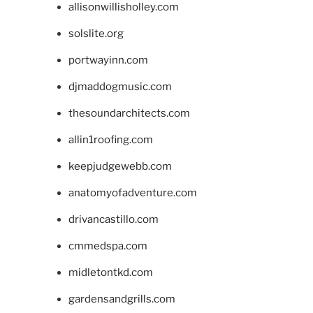
allisonwillisholley.com
solslite.org
portwayinn.com
djmaddogmusic.com
thesoundarchitects.com
allin1roofing.com
keepjudgewebb.com
anatomyofadventure.com
drivancastillo.com
cmmedspa.com
midletontkd.com
gardensandgrills.com