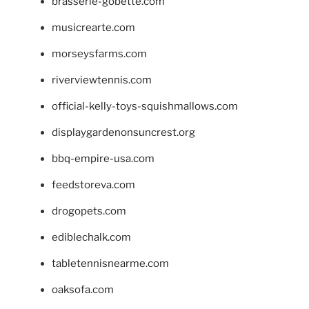
brasserie-gobette.com
musicrearte.com
morseysfarms.com
riverviewtennis.com
official-kelly-toys-squishmallows.com
displaygardenonsuncrest.org
bbq-empire-usa.com
feedstoreva.com
drogopets.com
ediblechalk.com
tabletennisnearme.com
oaksofa.com