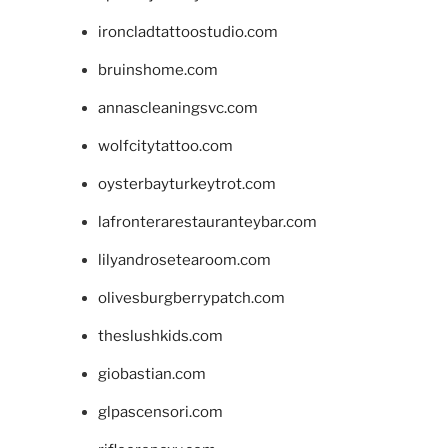
ironcladtattoostudio.com
bruinshome.com
annascleaningsvc.com
wolfcitytattoo.com
oysterbayturkeytrot.com
lafronterarestauranteybar.com
lilyandrosetearoom.com
olivesburgberrypatch.com
theslushkids.com
giobastian.com
glpascensori.com