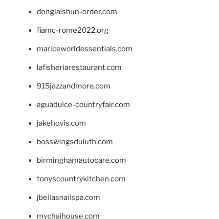
donglaishun-order.com
fiamc-rome2022.org
mariceworldessentials.com
lafisheriarestaurant.com
915jazzandmore.com
aguadulce-countryfair.com
jakehovis.com
bosswingsduluth.com
birminghamautocare.com
tonyscountrykitchen.com
jbellasnailspa.com
mychaihouse.com