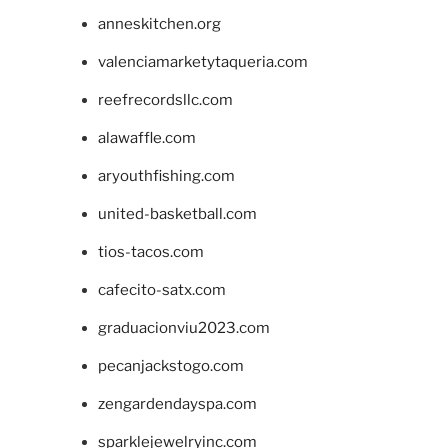
anneskitchen.org
valenciamarketytaqueria.com
reefrecordsllc.com
alawaffle.com
aryouthfishing.com
united-basketball.com
tios-tacos.com
cafecito-satx.com
graduacionviu2023.com
pecanjackstogo.com
zengardendayspa.com
sparklejewelryinc.com