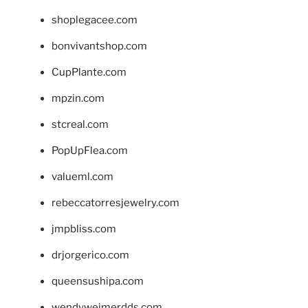
shoplegacee.com
bonvivantshop.com
CupPlante.com
mpzin.com
stcreal.com
PopUpFlea.com
valueml.com
rebeccatorresjewelry.com
jmpbliss.com
drjorgerico.com
queensushipa.com
wendyweimerdds.com