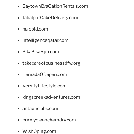
BaytownEvaCationRentals.com
JabalpurCakeDelivery.com
halobjd.com
intelligenceqatar.com
PikaPikaApp.com
takecareofbusinessdfw.org
HamadaOfJapan.com
VersifyLifestyle.com
kingscreekadventures.com
antaeuslabs.com
purelycleanchemdry.com
WishOping.com