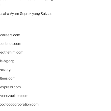
i
Usaha Ayam Geprek yang Sukses
hcareers.com
xperience.com
edthefilm.com
ds-bg.org
ves.org
tees.com
rsexpress.com
venezuelaen.com
oodfoodcorporation.com