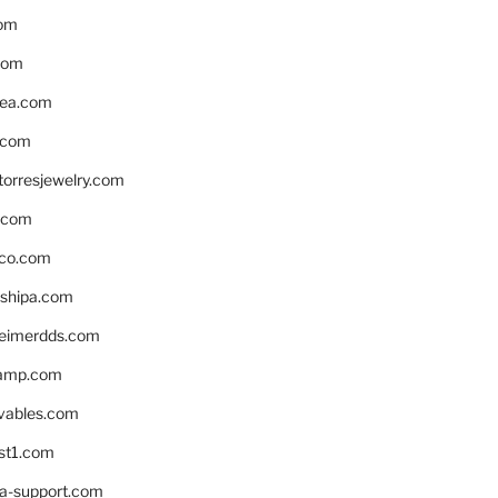
om
com
ea.com
.com
torresjewelry.com
s.com
ico.com
shipa.com
eimerdds.com
camp.com
ivables.com
st1.com
la-support.com