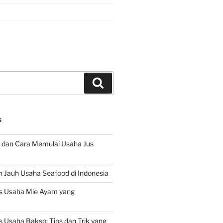
Search
S
 dan Cara Memulai Usaha Jus
 Jauh Usaha Seafood di Indonesia
s Usaha Mie Ayam yang
 Usaha Bakso: Tips dan Trik yang