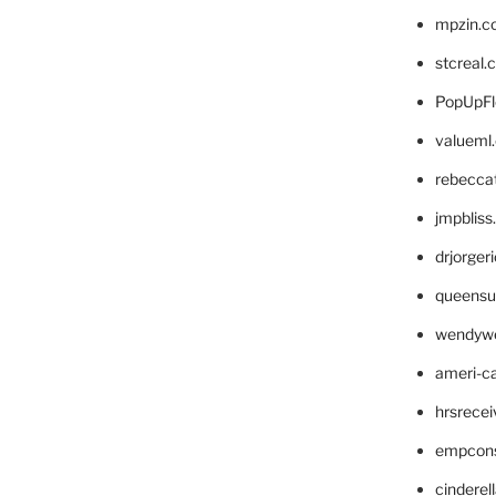
mpzin.c
stcreal.
PopUpFl
valueml
rebecca
jmpblis
drjorger
queensu
wendyw
ameri-
hrsrece
empcon
cinderel