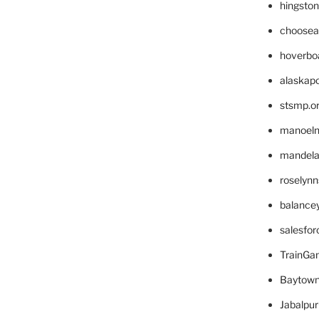
hingsto
choosea
hoverbo
alaskapo
stsmp.o
manoel
mandelae
roselyn
balance
salesfo
TrainG
Baytown
Jabalpu