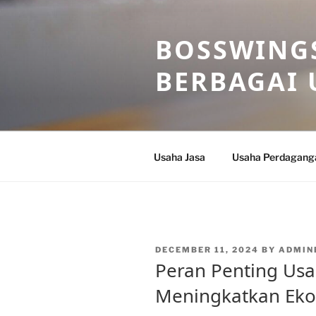
Skip
to
BOSSWINGS
content
BERBAGAI 
Usaha Jasa
Usaha Perdagang
POSTED
DECEMBER 11, 2024
BY
ADMIN
ON
Peran Penting Usa
Meningkatkan Eko