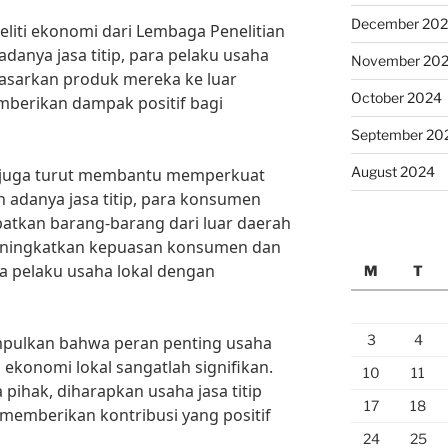
December 20
eliti ekonomi dari Lembaga Penelitian
danya jasa titip, para pelaku usaha
November 20
asarkan produk mereka ke luar
October 2024
emberikan dampak positif bagi
September 20
August 2024
tip juga turut membantu memperkuat
n adanya jasa titip, para konsumen
tkan barang-barang dari luar daerah
meningkatkan kepuasan konsumen dan
 pelaku usaha lokal dengan
M
T
3
4
mpulkan bahwa peran penting usaha
 ekonomi lokal sangatlah signifikan.
10
11
ihak, diharapkan usaha jasa titip
17
18
memberikan kontribusi yang positif
24
25