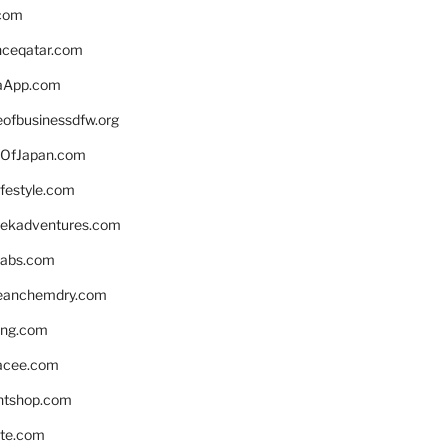
.com
enceqatar.com
aApp.com
eofbusinessdfw.org
OfJapan.com
ifestyle.com
eekadventures.com
labs.com
leanchemdry.com
ing.com
acee.com
ntshop.com
te.com