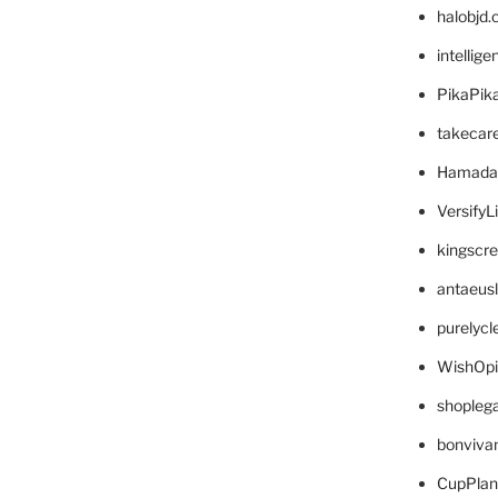
halobjd
intellig
PikaPik
takecar
Hamada
VersifyL
kingscr
antaeus
purelyc
WishOp
shopleg
bonviva
CupPlan