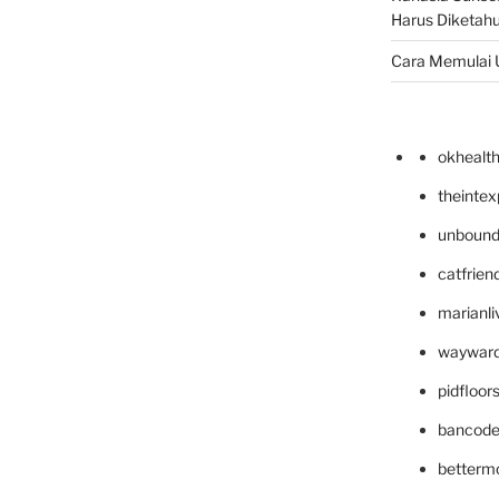
Harus Diketahu
Cara Memulai 
okhealt
theinte
unbound
catfrien
marianli
wayward
pidfloo
bancode
betterm