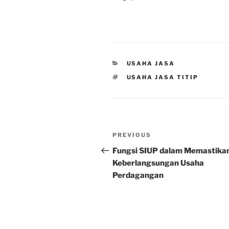
CATEGORIES
USAHA JASA
TAGS
USAHA JASA TITIP
Post
Previous
PREVIOUS
navigation
Post
Fungsi SIUP dalam Memastika
Keberlangsungan Usaha
Perdagangan