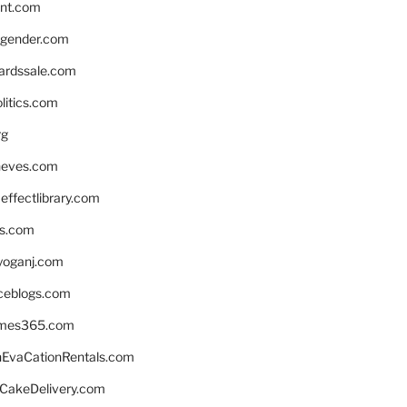
nnt.com
gender.com
ardssale.com
litics.com
rg
neves.com
ffectlibrary.com
ns.com
yoganj.com
rceblogs.com
ames365.com
EvaCationRentals.com
rCakeDelivery.com