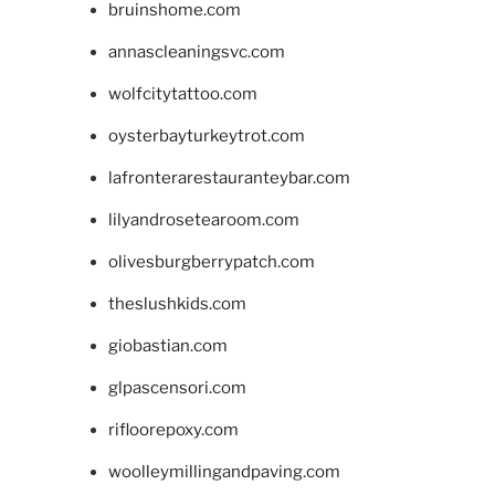
bruinshome.com
annascleaningsvc.com
wolfcitytattoo.com
oysterbayturkeytrot.com
lafronterarestauranteybar.com
lilyandrosetearoom.com
olivesburgberrypatch.com
theslushkids.com
giobastian.com
glpascensori.com
rifloorepoxy.com
woolleymillingandpaving.com