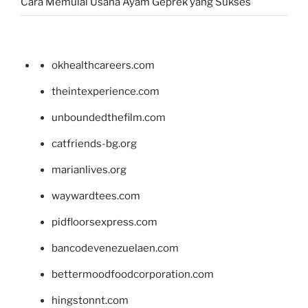
Cara Memulai Usaha Ayam Geprek yang Sukses
okhealthcareers.com
theintexperience.com
unboundedthefilm.com
catfriends-bg.org
marianlives.org
waywardtees.com
pidfloorsexpress.com
bancodevenezuelaen.com
bettermoodfoodcorporation.com
hingstonnt.com