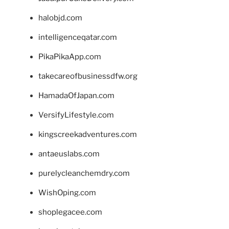
halobjd.com
intelligenceqatar.com
PikaPikaApp.com
takecareofbusinessdfw.org
HamadaOfJapan.com
VersifyLifestyle.com
kingscreekadventures.com
antaeuslabs.com
purelycleanchemdry.com
WishOping.com
shoplegacee.com