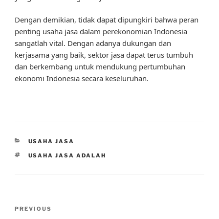
Dengan demikian, tidak dapat dipungkiri bahwa peran
penting usaha jasa dalam perekonomian Indonesia
sangatlah vital. Dengan adanya dukungan dan
kerjasama yang baik, sektor jasa dapat terus tumbuh
dan berkembang untuk mendukung pertumbuhan
ekonomi Indonesia secara keseluruhan.
CATEGORIES
USAHA JASA
TAGS
USAHA JASA ADALAH
Post
Previous
PREVIOUS
navigation