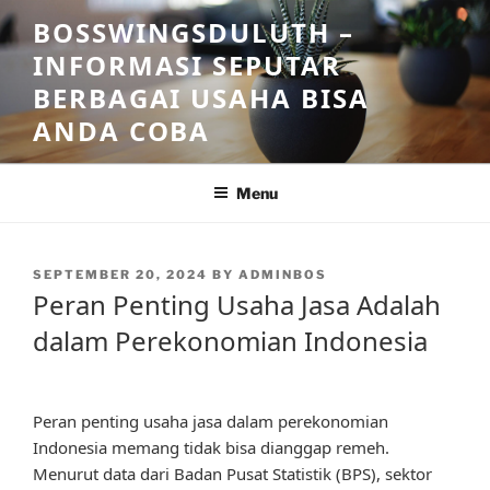
Skip
BOSSWINGSDULUTH –
to
INFORMASI SEPUTAR
content
BERBAGAI USAHA BISA
ANDA COBA
Menu
POSTED
SEPTEMBER 20, 2024
BY
ADMINBOS
ON
Peran Penting Usaha Jasa Adalah
dalam Perekonomian Indonesia
Peran penting usaha jasa dalam perekonomian
Indonesia memang tidak bisa dianggap remeh.
Menurut data dari Badan Pusat Statistik (BPS), sektor