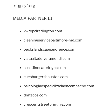
gpsyfl.org
MEDIA PARTNER III
vwrepairarlington.com
cleaningservicebaltimore-md.com
beckslandscapeandfence.com
vistaaltadelveramendi.com
coastlinecateringnc.com
cuesburgershouston.com
psicologiaespecializadaencampeche.com
dmtacos.com
crescentstreetprinting.com