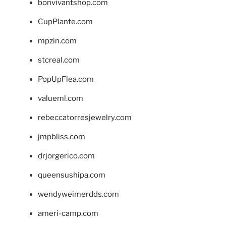
bonvivantshop.com
CupPlante.com
mpzin.com
stcreal.com
PopUpFlea.com
valueml.com
rebeccatorresjewelry.com
jmpbliss.com
drjorgerico.com
queensushipa.com
wendyweimerdds.com
ameri-camp.com