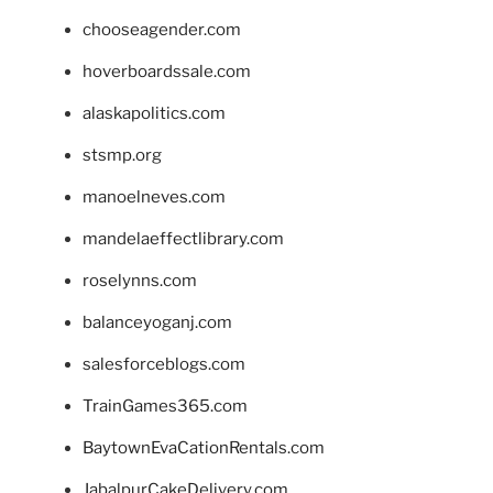
chooseagender.com
hoverboardssale.com
alaskapolitics.com
stsmp.org
manoelneves.com
mandelaeffectlibrary.com
roselynns.com
balanceyoganj.com
salesforceblogs.com
TrainGames365.com
BaytownEvaCationRentals.com
JabalpurCakeDelivery.com