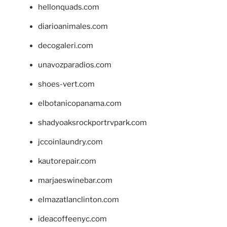
hellonquads.com
diarioanimales.com
decogaleri.com
unavozparadios.com
shoes-vert.com
elbotanicopanama.com
shadyoaksrockportrvpark.com
jccoinlaundry.com
kautorepair.com
marjaeswinebar.com
elmazatlanclinton.com
ideacoffeenyc.com