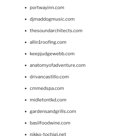
portwayinn.com
djmaddogmusic.com
thesoundarchitects.com
allin1roofing.com
keepjudgewebb.com
anatomyofadventure.com
drivancastillo.com
cmmedspa.com
midletontkd.com
gardensandgrills.com
basilfoodwine.com
nikko-tochigi.net