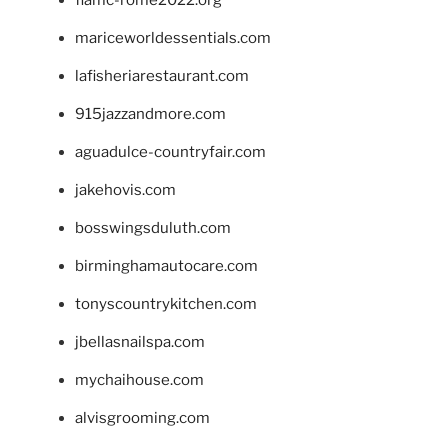
fiamc-rome2022.org
mariceworldessentials.com
lafisheriarestaurant.com
915jazzandmore.com
aguadulce-countryfair.com
jakehovis.com
bosswingsduluth.com
birminghamautocare.com
tonyscountrykitchen.com
jbellasnailspa.com
mychaihouse.com
alvisgrooming.com