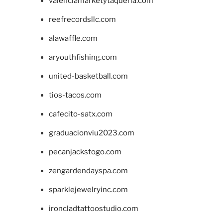
valenciamarketytaqueria.com
reefrecordsllc.com
alawaffle.com
aryouthfishing.com
united-basketball.com
tios-tacos.com
cafecito-satx.com
graduacionviu2023.com
pecanjackstogo.com
zengardendayspa.com
sparklejewelryinc.com
ironcladtattoostudio.com