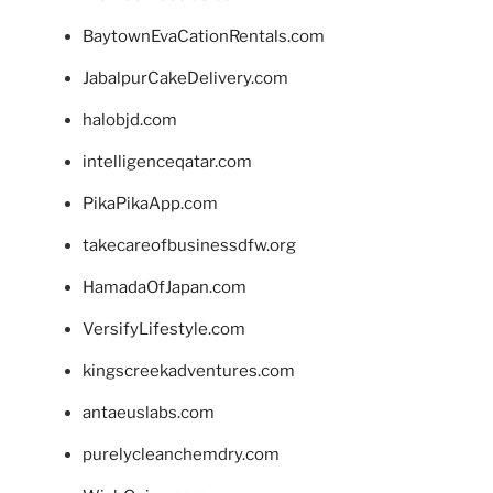
BaytownEvaCationRentals.com
JabalpurCakeDelivery.com
halobjd.com
intelligenceqatar.com
PikaPikaApp.com
takecareofbusinessdfw.org
HamadaOfJapan.com
VersifyLifestyle.com
kingscreekadventures.com
antaeuslabs.com
purelycleanchemdry.com