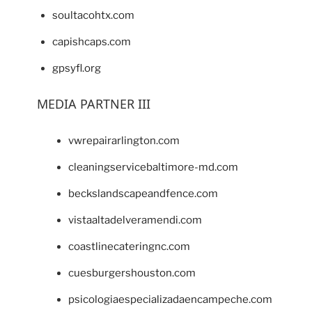
soultacohtx.com
capishcaps.com
gpsyfl.org
MEDIA PARTNER III
vwrepairarlington.com
cleaningservicebaltimore-md.com
beckslandscapeandfence.com
vistaaltadelveramendi.com
coastlinecateringnc.com
cuesburgershouston.com
psicologiaespecializadaencampeche.com