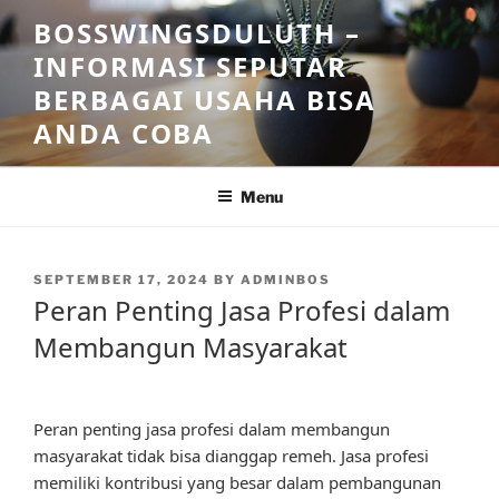
Skip
BOSSWINGSDULUTH –
to
INFORMASI SEPUTAR
content
BERBAGAI USAHA BISA
ANDA COBA
Menu
POSTED
SEPTEMBER 17, 2024
BY
ADMINBOS
ON
Peran Penting Jasa Profesi dalam
Membangun Masyarakat
Peran penting jasa profesi dalam membangun
masyarakat tidak bisa dianggap remeh. Jasa profesi
memiliki kontribusi yang besar dalam pembangunan