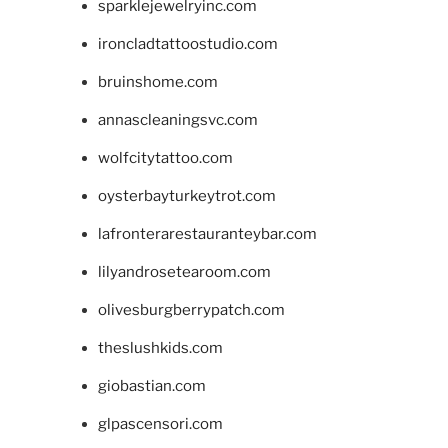
sparklejewelryinc.com
ironcladtattoostudio.com
bruinshome.com
annascleaningsvc.com
wolfcitytattoo.com
oysterbayturkeytrot.com
lafronterarestauranteybar.com
lilyandrosetearoom.com
olivesburgberrypatch.com
theslushkids.com
giobastian.com
glpascensori.com