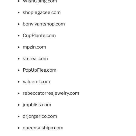
WishOping.com
shoplegacee.com
bonvivantshop.com
CupPlante.com
mpzin.com
stcreal.com
PopUpFlea.com
valueml.com
rebeccatorresjewelry.com
jmpbliss.com
drjorgerico.com
queensushipa.com