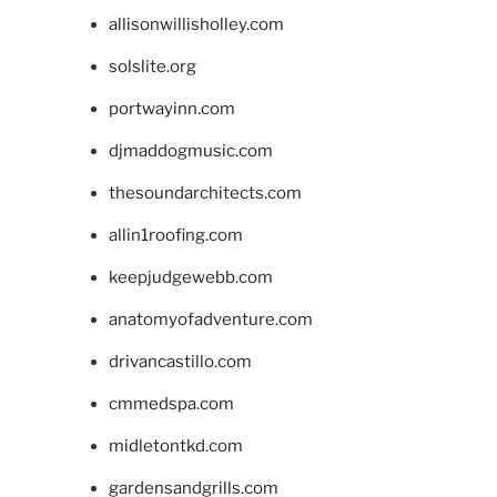
allisonwillisholley.com
solslite.org
portwayinn.com
djmaddogmusic.com
thesoundarchitects.com
allin1roofing.com
keepjudgewebb.com
anatomyofadventure.com
drivancastillo.com
cmmedspa.com
midletontkd.com
gardensandgrills.com