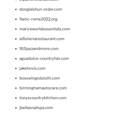
donglaishun-order.com
fiamc-rome2022.org
mariceworldessentials.com
lafisheriarestaurant.com
915jazzandmore.com
aguadulce-countryfair.com
jakehovis.com
bosswingsduluth.com
birminghamautocare.com
tonyscountrykitchen.com
jbellasnailspa.com