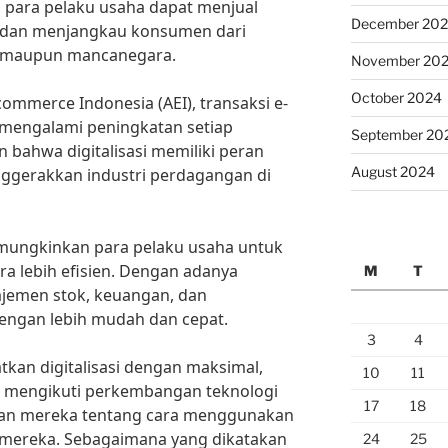
 para pelaku usaha dapat menjual
December 20
e dan menjangkau konsumen dari
a maupun mancanegara.
November 20
October 2024
commerce Indonesia (AEI), transaksi e-
 mengalami peningkatan setiap
September 20
 bahwa digitalisasi memiliki peran
August 2024
ggerakkan industri perdagangan di
 memungkinkan para pelaku usaha untuk
ra lebih efisien. Dengan adanya
M
T
najemen stok, keuangan, dan
engan lebih mudah dan cepat.
3
4
kan digitalisasi dengan maksimal,
10
11
us mengikuti perkembangan teknologi
17
18
an mereka tentang cara menggunakan
is mereka. Sebagaimana yang dikatakan
24
25