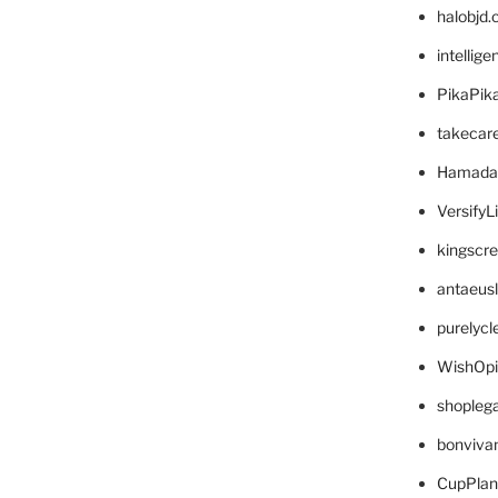
halobjd
intellig
PikaPik
takecar
Hamada
VersifyL
kingscr
antaeus
purelyc
WishOp
shopleg
bonviva
CupPlan