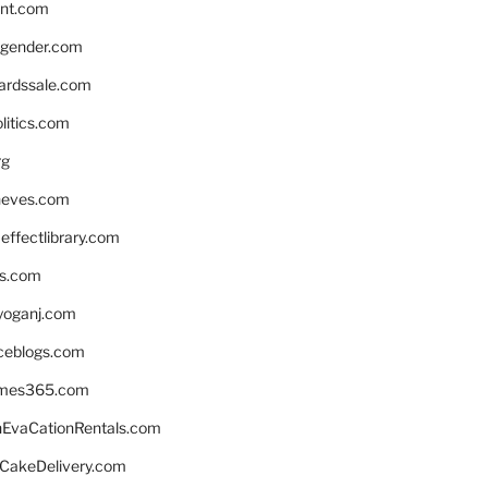
nnt.com
gender.com
ardssale.com
litics.com
rg
neves.com
ffectlibrary.com
ns.com
yoganj.com
rceblogs.com
ames365.com
EvaCationRentals.com
rCakeDelivery.com