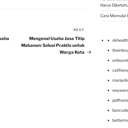
Harus Diketahu
Cara Memulai 
NEXT
Next
Post
saha
Mengenal Usaha Jasa Titip
okhealt
Makanan: Solusi Praktis untuk
theinte
Warga Kota
unbound
catfrien
marianli
wayward
pidfloo
bancode
betterm