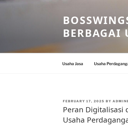
Skip
to
BOSSWINGS
content
BERBAGAI 
Usaha Jasa
Usaha Perdagang
POSTED
FEBRUARY 17, 2025
BY
ADMIN
ON
Peran Digitalisas
Usaha Perdaganga