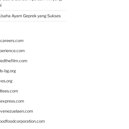
i
Usaha Ayam Geprek yang Sukses
hcareers.com
xperience.com
edthefilm.com
ds-bg.org
ves.org
tees.com
rsexpress.com
venezuelaen.com
oodfoodcorporation.com