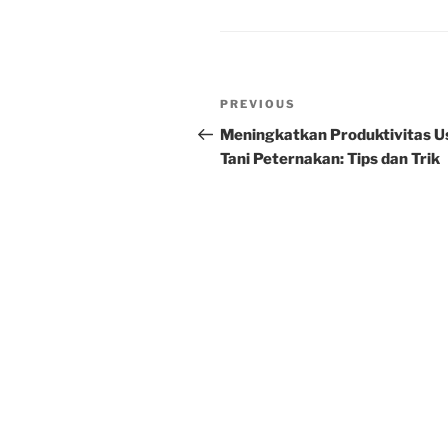
Post
Previous
PREVIOUS
navigation
Post
Meningkatkan Produktivitas U
Tani Peternakan: Tips dan Trik