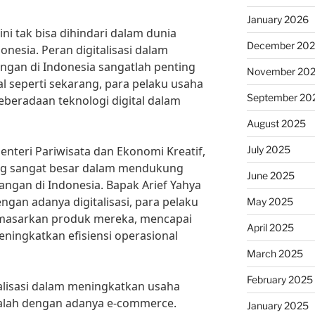
January 2026
kini tak bisa dihindari dalam dunia
December 20
nesia. Peran digitalisasi dalam
gan di Indonesia sangatlah penting
November 20
tal seperti sekarang, para pelaku usaha
September 20
eberadaan teknologi digital dalam
August 2025
July 2025
enteri Pariwisata dan Ekonomi Kreatif,
yang sangat besar dalam mendukung
June 2025
gan di Indonesia. Bapak Arief Yahya
an adanya digitalisasi, para pelaku
May 2025
masarkan produk mereka, mencapai
April 2025
meningkatkan efisiensi operasional
March 2025
February 2025
talisasi dalam meningkatkan usaha
alah dengan adanya e-commerce.
January 2025