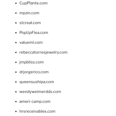
CupPlante.com
mpzin.com
stcreal.com
PopUpFlea.com
valueml.com
rebeccatorresjewelry.com
jmpbliss.com
drjorgerico.com
queensushipa.com
wendyweimerdds.com
ameri-camp.com
hrsreceivables.com