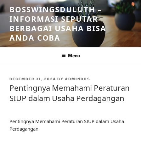
Skip
BOSSWINGSDULUTH –
to
INFORMASI SEPUTAR
content
BERBAGAI USAHA BISA
ANDA COBA
Menu
POSTED
DECEMBER 31, 2024
BY
ADMINBOS
ON
Pentingnya Memahami Peraturan
SIUP dalam Usaha Perdagangan
Pentingnya Memahami Peraturan SIUP dalam Usaha
Perdagangan