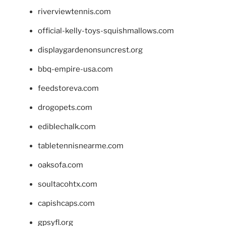
riverviewtennis.com
official-kelly-toys-squishmallows.com
displaygardenonsuncrest.org
bbq-empire-usa.com
feedstoreva.com
drogopets.com
ediblechalk.com
tabletennisnearme.com
oaksofa.com
soultacohtx.com
capishcaps.com
gpsyfl.org