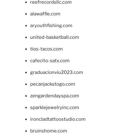
reefrecordsllc.com
alawaffle.com
aryouthfishing.com
united-basketball.com
tios-tacos.com
cafecito-satx.com
graduacionviu2023.com
pecanjackstogo.com
zengardendayspa.com
sparklejewelryinc.com
ironcladtattoostudio.com
bruinshome.com