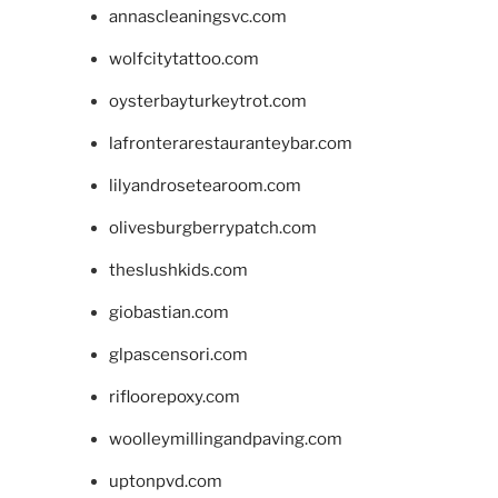
annascleaningsvc.com
wolfcitytattoo.com
oysterbayturkeytrot.com
lafronterarestauranteybar.com
lilyandrosetearoom.com
olivesburgberrypatch.com
theslushkids.com
giobastian.com
glpascensori.com
rifloorepoxy.com
woolleymillingandpaving.com
uptonpvd.com