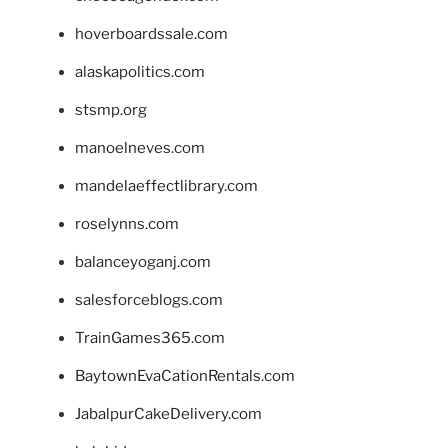
hoverboardssale.com
alaskapolitics.com
stsmp.org
manoelneves.com
mandelaeffectlibrary.com
roselynns.com
balanceyoganj.com
salesforceblogs.com
TrainGames365.com
BaytownEvaCationRentals.com
JabalpurCakeDelivery.com