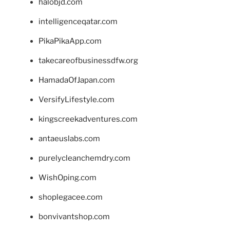
halobjd.com
intelligenceqatar.com
PikaPikaApp.com
takecareofbusinessdfw.org
HamadaOfJapan.com
VersifyLifestyle.com
kingscreekadventures.com
antaeuslabs.com
purelycleanchemdry.com
WishOping.com
shoplegacee.com
bonvivantshop.com