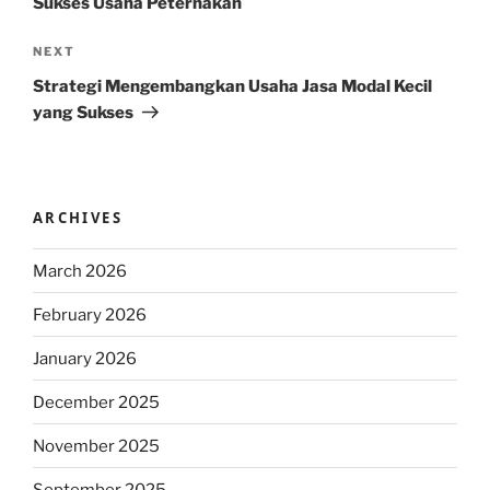
Sukses Usaha Peternakan
Next
NEXT
Post
Strategi Mengembangkan Usaha Jasa Modal Kecil
yang Sukses
ARCHIVES
March 2026
February 2026
January 2026
December 2025
November 2025
September 2025