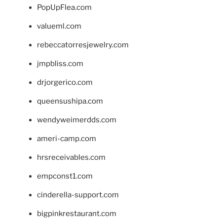
PopUpFlea.com
valueml.com
rebeccatorresjewelry.com
jmpbliss.com
drjorgerico.com
queensushipa.com
wendyweimerdds.com
ameri-camp.com
hrsreceivables.com
empconst1.com
cinderella-support.com
bigpinkrestaurant.com