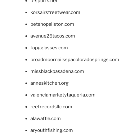
p-sports.net
korsairstreetwear.com
petshopallston.com
avenue26tacos.com
topgglasses.com
broadmoornailsspacoloradosprings.com
missblackpasadena.com
anneskitchen.org
valenciamarketytaqueria.com
reefrecordsllc.com
alawaffle.com
aryouthfishing.com