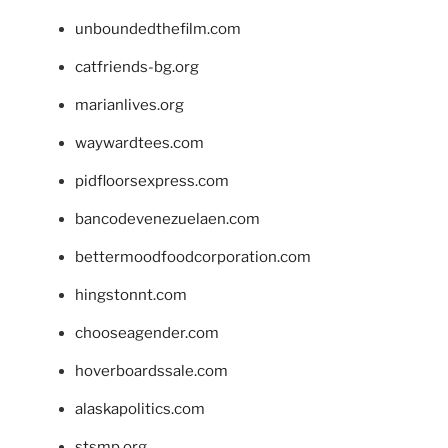
unboundedthefilm.com
catfriends-bg.org
marianlives.org
waywardtees.com
pidfloorsexpress.com
bancodevenezuelaen.com
bettermoodfoodcorporation.com
hingstonnt.com
chooseagender.com
hoverboardssale.com
alaskapolitics.com
stsmp.org