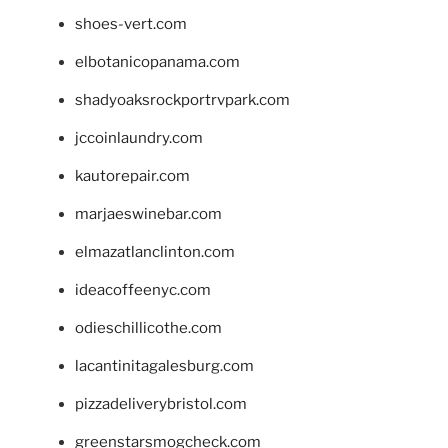
shoes-vert.com
elbotanicopanama.com
shadyoaksrockportrvpark.com
jccoinlaundry.com
kautorepair.com
marjaeswinebar.com
elmazatlanclinton.com
ideacoffeenyc.com
odieschillicothe.com
lacantinitagalesburg.com
pizzadeliverybristol.com
greenstarsmogcheck.com