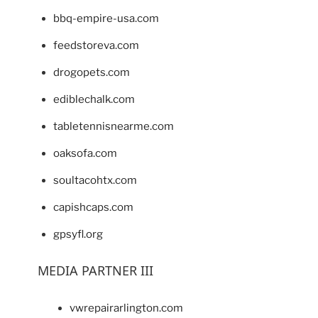
bbq-empire-usa.com
feedstoreva.com
drogopets.com
ediblechalk.com
tabletennisnearme.com
oaksofa.com
soultacohtx.com
capishcaps.com
gpsyfl.org
MEDIA PARTNER III
vwrepairarlington.com