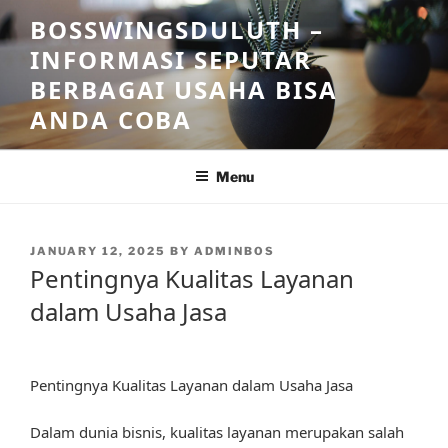
Skip
BOSSWINGSDULUTH –
to
INFORMASI SEPUTAR
content
BERBAGAI USAHA BISA
ANDA COBA
Menu
POSTED
JANUARY 12, 2025
BY
ADMINBOS
ON
Pentingnya Kualitas Layanan
dalam Usaha Jasa
Pentingnya Kualitas Layanan dalam Usaha Jasa
Dalam dunia bisnis, kualitas layanan merupakan salah