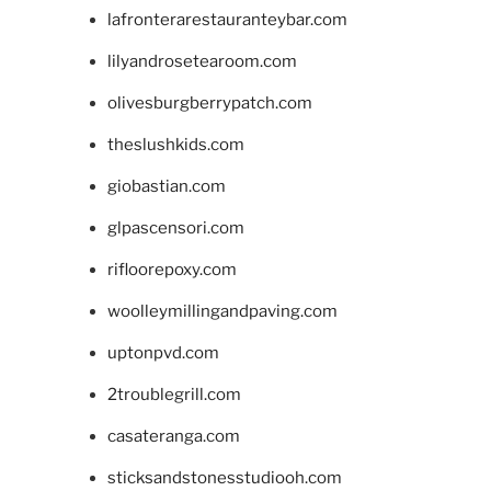
lafronterarestauranteybar.com
lilyandrosetearoom.com
olivesburgberrypatch.com
theslushkids.com
giobastian.com
glpascensori.com
rifloorepoxy.com
woolleymillingandpaving.com
uptonpvd.com
2troublegrill.com
casateranga.com
sticksandstonesstudiooh.com