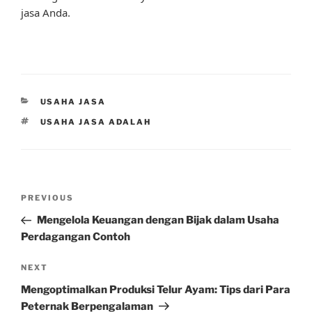
jasa Anda.
CATEGORIES
USAHA JASA
TAGS
USAHA JASA ADALAH
Post
Previous
PREVIOUS
navigation
Post
Mengelola Keuangan dengan Bijak dalam Usaha
Perdagangan Contoh
Next
NEXT
Post
Mengoptimalkan Produksi Telur Ayam: Tips dari Para
Peternak Berpengalaman