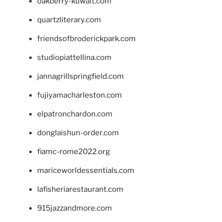
oakberry-kuwait.com
quartzliterary.com
friendsofbroderickpark.com
studiopiattellina.com
jannagrillspringfield.com
fujiyamacharleston.com
elpatronchardon.com
donglaishun-order.com
fiamc-rome2022.org
mariceworldessentials.com
lafisheriarestaurant.com
915jazzandmore.com