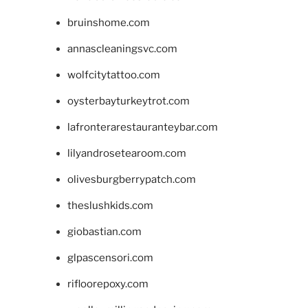
bruinshome.com
annascleaningsvc.com
wolfcitytattoo.com
oysterbayturkeytrot.com
lafronterarestauranteybar.com
lilyandrosetearoom.com
olivesburgberrypatch.com
theslushkids.com
giobastian.com
glpascensori.com
rifloorepoxy.com