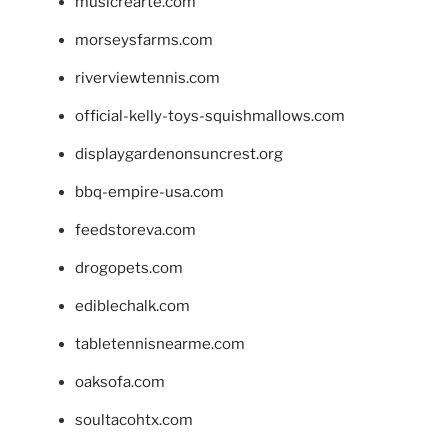
musicrearte.com
morseysfarms.com
riverviewtennis.com
official-kelly-toys-squishmallows.com
displaygardenonsuncrest.org
bbq-empire-usa.com
feedstoreva.com
drogopets.com
ediblechalk.com
tabletennisnearme.com
oaksofa.com
soultacohtx.com