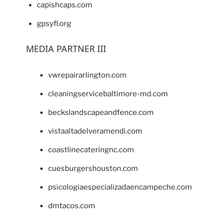
capishcaps.com
gpsyfl.org
MEDIA PARTNER III
vwrepairarlington.com
cleaningservicebaltimore-md.com
beckslandscapeandfence.com
vistaaltadelveramendi.com
coastlinecateringnc.com
cuesburgershouston.com
psicologiaespecializadaencampeche.com
dmtacos.com