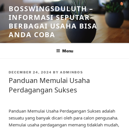
Skip
BOSSWINGSDULUTH –
to
INFORMASI SEPUTAR
content
BERBAGAI USAHA BISA
ANDA COBA
Menu
POSTED
DECEMBER 24, 2024
BY
ADMINBOS
ON
Panduan Memulai Usaha
Perdagangan Sukses
Panduan Memulai Usaha Perdagangan Sukses adalah
sesuatu yang banyak dicari oleh para calon pengusaha.
Memulai usaha perdagangan memang tidaklah mudah,