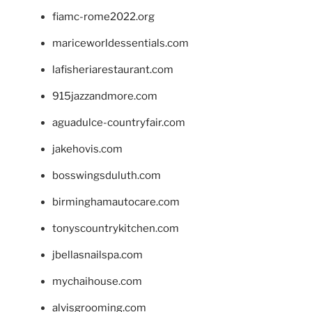
fiamc-rome2022.org
mariceworldessentials.com
lafisheriarestaurant.com
915jazzandmore.com
aguadulce-countryfair.com
jakehovis.com
bosswingsduluth.com
birminghamautocare.com
tonyscountrykitchen.com
jbellasnailspa.com
mychaihouse.com
alvisgrooming.com