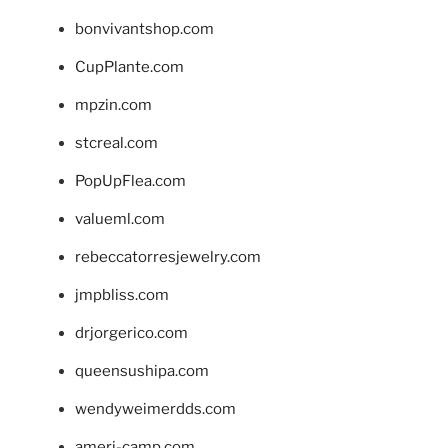
bonvivantshop.com
CupPlante.com
mpzin.com
stcreal.com
PopUpFlea.com
valueml.com
rebeccatorresjewelry.com
jmpbliss.com
drjorgerico.com
queensushipa.com
wendyweimerdds.com
ameri-camp.com