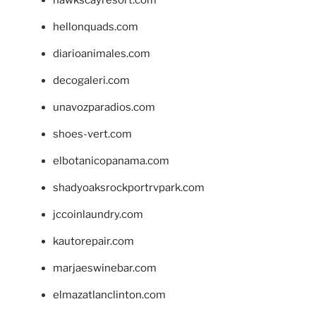
hawkscayresort.com
hellonquads.com
diarioanimales.com
decogaleri.com
unavozparadios.com
shoes-vert.com
elbotanicopanama.com
shadyoaksrockportrvpark.com
jccoinlaundry.com
kautorepair.com
marjaeswinebar.com
elmazatlanclinton.com