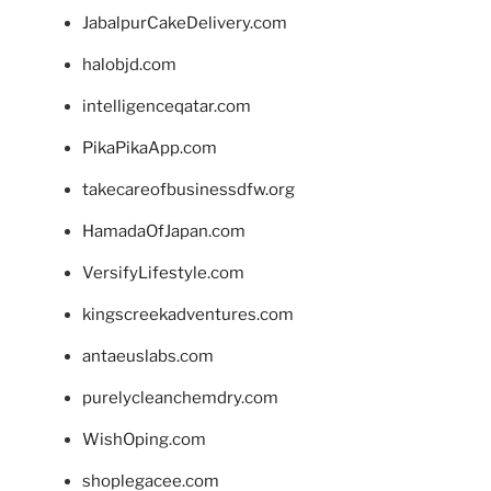
JabalpurCakeDelivery.com
halobjd.com
intelligenceqatar.com
PikaPikaApp.com
takecareofbusinessdfw.org
HamadaOfJapan.com
VersifyLifestyle.com
kingscreekadventures.com
antaeuslabs.com
purelycleanchemdry.com
WishOping.com
shoplegacee.com