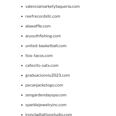
valenciamarketytaqueria.com
reefrecordsllc.com
alawaffle.com
aryouthfishing.com
united-basketball.com
tios-tacos.com
cafecito-satx.com
graduacionviu2023.com
pecanjackstogo.com
zengardendayspa.com
sparklejewelryinc.com
ironcladtattoostudio.com