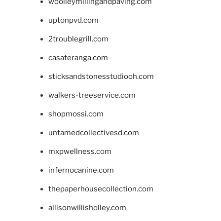
woolleymillingandpaving.com
uptonpvd.com
2troublegrill.com
casateranga.com
sticksandstonesstudiooh.com
walkers-treeservice.com
shopmossi.com
untamedcollectivesd.com
mxpwellness.com
infernocanine.com
thepaperhousecollection.com
allisonwillisholley.com