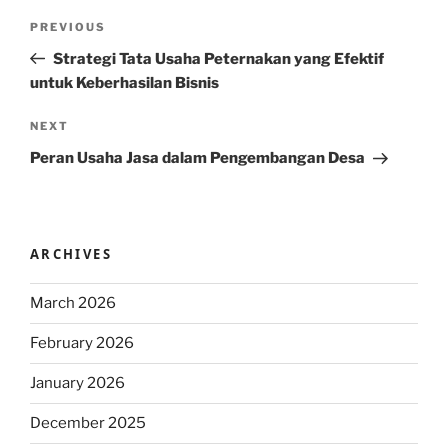
Post
Previous
PREVIOUS
navigation
Post
Strategi Tata Usaha Peternakan yang Efektif
untuk Keberhasilan Bisnis
Next
NEXT
Post
Peran Usaha Jasa dalam Pengembangan Desa
ARCHIVES
March 2026
February 2026
January 2026
December 2025