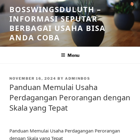
Skip
BOSSWINGSDULUTH –
to
INFORMASI SEPUTAR
content
BERBAGAI USAHA BISA
ANDA COBA
Menu
POSTED
NOVEMBER 16, 2024
BY
ADMINBOS
ON
Panduan Memulai Usaha
Perdagangan Perorangan dengan
Skala yang Tepat
Panduan Memulai Usaha Perdagangan Perorangan
dengan Skala yang Tepat