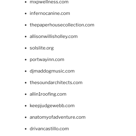
mxpwellness.com
infernocanine.com
thepaperhousecollection.com
allisonwillisholley.com
solslite.org
portwayinn.com
djmaddogmusic.com
thesoundarchitects.com
allin1roofing.com
keepjudgewebb.com
anatomyofadventure.com
drivancastillo.com