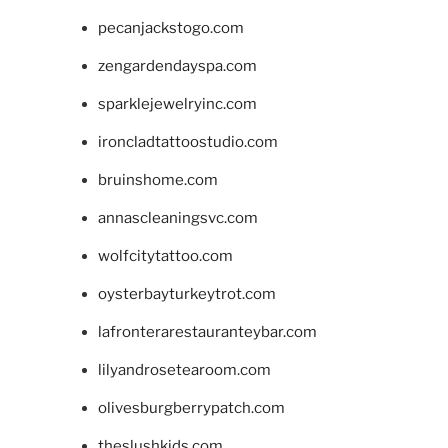
pecanjackstogo.com
zengardendayspa.com
sparklejewelryinc.com
ironcladtattoostudio.com
bruinshome.com
annascleaningsvc.com
wolfcitytattoo.com
oysterbayturkeytrot.com
lafronterarestauranteybar.com
lilyandrosetearoom.com
olivesburgberrypatch.com
theslushkids.com