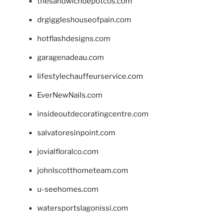
thesandwichdepotcos.com
drgiggleshouseofpain.com
hotflashdesigns.com
garagenadeau.com
lifestylechauffeurservice.com
EverNewNails.com
insideoutdecoratingcentre.com
salvatoresinpoint.com
jovialfloralco.com
johnlscotthometeam.com
u-seehomes.com
watersportslagonissi.com