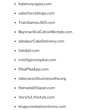
balanceyoganj.com
salesforceblogs.com
TrainGames365.com
BaytownEvaCationRentals.com
JabalpurCakeDelivery.com
halobjd.com
intelligenceqatar.com
PikaPikaApp.com
takecareofbusinessdfw.org
HamadaOfJapan.com
VersifyLifestyle.com
kingscreekadventures.com