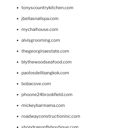
tonyscountrykitchen.com
jbellasnailspa.com
mychaihouse.com
alvisgrooming.com
thegeorginaestate.com
blythewoodseafood.com
paolosdelibangkok.com
bobacove.com
phoone24brookfield.com
mickeybarmama.com
roadwayconstructioninc.com
shopdragonflyboutique.com