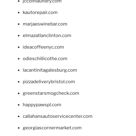
jccoinlaundry.com
kautorepair.com
marjaeswinebar.com
elmazatlanclinton.com
ideacoffeenyc.com
odieschillicothe.com
lacantinitagalesburg.com
pizzadeliverybristol.com
greenstarsmogcheck.com
happypawspl.com
callahansautoservicecenter.com
georgiascornermarket.com