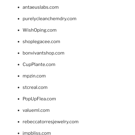
antaeuslabs.com
purelycleanchemdry.com
WishOping.com
shoplegacee.com
bonvivantshop.com
CupPlante.com
mpzin.com
stcreal.com
PopUpFlea.com
valueml.com
rebeccatorresjewelry.com
jmpbliss.com