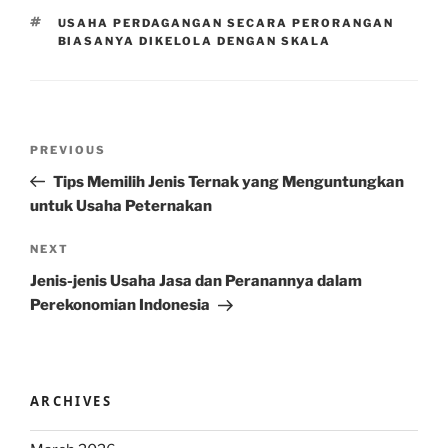
TAGS
USAHA PERDAGANGAN SECARA PERORANGAN
BIASANYA DIKELOLA DENGAN SKALA
Post
Previous
PREVIOUS
navigation
Post
Tips Memilih Jenis Ternak yang Menguntungkan
untuk Usaha Peternakan
Next
NEXT
Post
Jenis-jenis Usaha Jasa dan Peranannya dalam
Perekonomian Indonesia
ARCHIVES