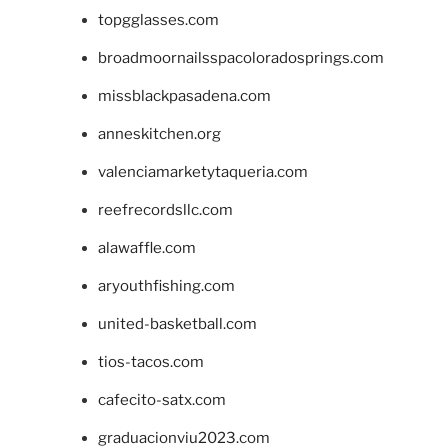
topgglasses.com
broadmoornailsspacoloradosprings.com
missblackpasadena.com
anneskitchen.org
valenciamarketytaqueria.com
reefrecordsllc.com
alawaffle.com
aryouthfishing.com
united-basketball.com
tios-tacos.com
cafecito-satx.com
graduacionviu2023.com