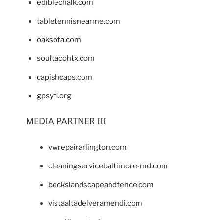
ediblechalk.com
tabletennisnearme.com
oaksofa.com
soultacohtx.com
capishcaps.com
gpsyfl.org
MEDIA PARTNER III
vwrepairarlington.com
cleaningservicebaltimore-md.com
beckslandscapeandfence.com
vistaaltadelveramendi.com