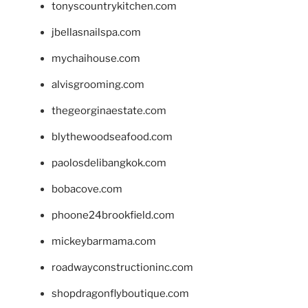
tonyscountrykitchen.com
jbellasnailspa.com
mychaihouse.com
alvisgrooming.com
thegeorginaestate.com
blythewoodseafood.com
paolosdelibangkok.com
bobacove.com
phoone24brookfield.com
mickeybarmama.com
roadwayconstructioninc.com
shopdragonflyboutique.com