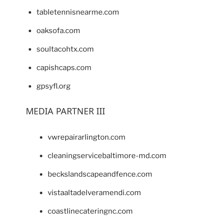
tabletennisnearme.com
oaksofa.com
soultacohtx.com
capishcaps.com
gpsyfl.org
MEDIA PARTNER III
vwrepairarlington.com
cleaningservicebaltimore-md.com
beckslandscapeandfence.com
vistaaltadelveramendi.com
coastlinecateringnc.com