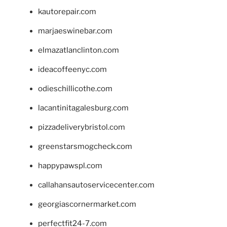
kautorepair.com
marjaeswinebar.com
elmazatlanclinton.com
ideacoffeenyc.com
odieschillicothe.com
lacantinitagalesburg.com
pizzadeliverybristol.com
greenstarsmogcheck.com
happypawspl.com
callahansautoservicecenter.com
georgiascornermarket.com
perfectfit24-7.com