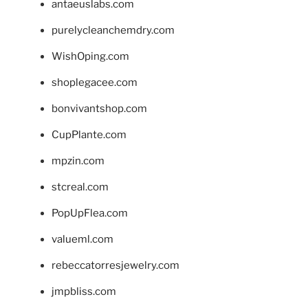
antaeuslabs.com
purelycleanchemdry.com
WishOping.com
shoplegacee.com
bonvivantshop.com
CupPlante.com
mpzin.com
stcreal.com
PopUpFlea.com
valueml.com
rebeccatorresjewelry.com
jmpbliss.com