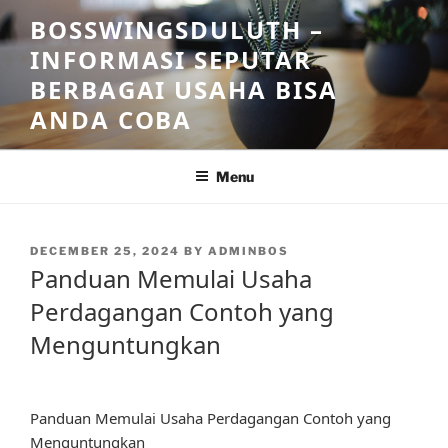
Skip
BOSSWINGSDULUTH –
to
INFORMASI SEPUTAR
content
BERBAGAI USAHA BISA
ANDA COBA
Menu
POSTED
DECEMBER 25, 2024
BY
ADMINBOS
ON
Panduan Memulai Usaha
Perdagangan Contoh yang
Menguntungkan
Panduan Memulai Usaha Perdagangan Contoh yang
Menguntungkan