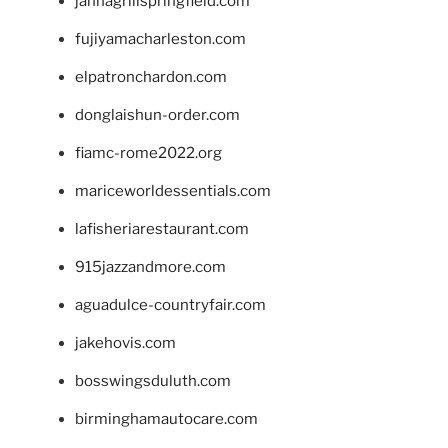
jannagrillspringfield.com
fujiyamacharleston.com
elpatronchardon.com
donglaishun-order.com
fiamc-rome2022.org
mariceworldessentials.com
lafisheriarestaurant.com
915jazzandmore.com
aguadulce-countryfair.com
jakehovis.com
bosswingsduluth.com
birminghamautocare.com