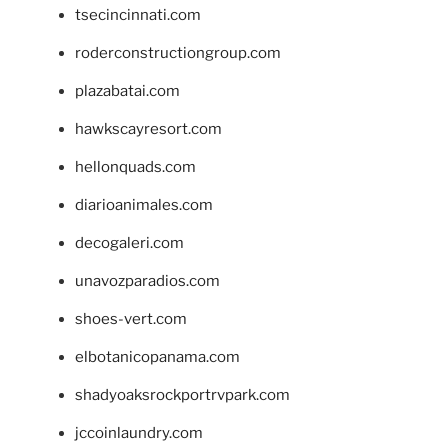
tsecincinnati.com
roderconstructiongroup.com
plazabatai.com
hawkscayresort.com
hellonquads.com
diarioanimales.com
decogaleri.com
unavozparadios.com
shoes-vert.com
elbotanicopanama.com
shadyoaksrockportrvpark.com
jccoinlaundry.com