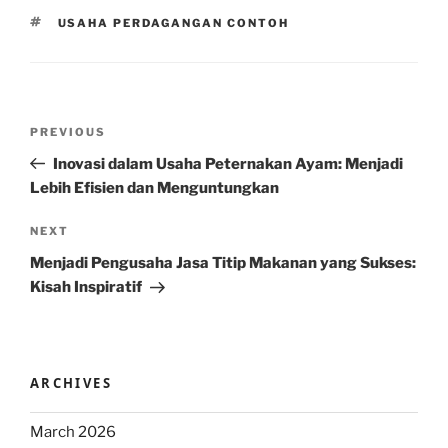
TAGS
USAHA PERDAGANGAN CONTOH
Post
Previous
PREVIOUS
navigation
Post
Inovasi dalam Usaha Peternakan Ayam: Menjadi
Lebih Efisien dan Menguntungkan
Next
NEXT
Post
Menjadi Pengusaha Jasa Titip Makanan yang Sukses:
Kisah Inspiratif
ARCHIVES
March 2026