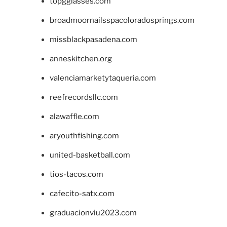
topgglasses.com
broadmoornailsspacoloradosprings.com
missblackpasadena.com
anneskitchen.org
valenciamarketytaqueria.com
reefrecordsllc.com
alawaffle.com
aryouthfishing.com
united-basketball.com
tios-tacos.com
cafecito-satx.com
graduacionviu2023.com