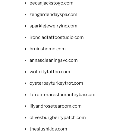
pecanjackstogo.com
zengardendayspa.com
sparklejewelryinc.com
ironcladtattoostudio.com
bruinshome.com
annascleaningsvc.com
wolfcitytattoo.com
oysterbayturkeytrot.com
lafronterarestauranteybar.com
lilyandrosetearoom.com
olivesburgberrypatch.com
theslushkids.com