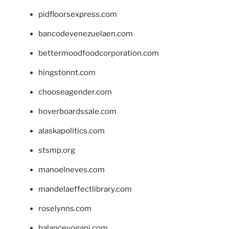
pidfloorsexpress.com
bancodevenezuelaen.com
bettermoodfoodcorporation.com
hingstonnt.com
chooseagender.com
hoverboardssale.com
alaskapolitics.com
stsmp.org
manoelneves.com
mandelaeffectlibrary.com
roselynns.com
balanceyoganj.com