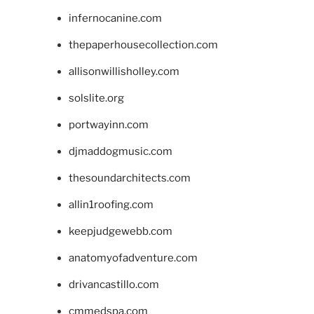
infernocanine.com
thepaperhousecollection.com
allisonwillisholley.com
solslite.org
portwayinn.com
djmaddogmusic.com
thesoundarchitects.com
allin1roofing.com
keepjudgewebb.com
anatomyofadventure.com
drivancastillo.com
cmmedspa.com