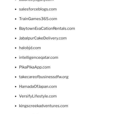
salesforceblogs.com
TrainGames365.com
BaytownEvaCationRentals.com
JabalpurCakeDelivery.com
halobjd.com
intelligenceqatar.com
PikaPikaApp.com
takecareofbusinessdfw.org
HamadaOfJapan.com
VersifyLifestyle.com
kingscreekadventures.com