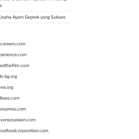
i
Usaha Ayam Geprek yang Sukses
hcareers.com
xperience.com
edthefilm.com
ds-bg.org
ves.org
tees.com
rsexpress.com
venezuelaen.com
oodfoodcorporation.com