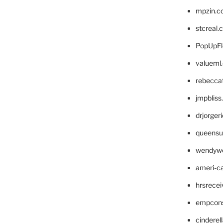
mpzin.c
stcreal.
PopUpFl
valueml
rebecca
jmpblis
drjorger
queensu
wendyw
ameri-
hrsrece
empcon
cinderel