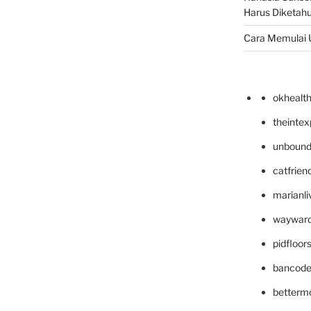
Harus Diketahu
Cara Memulai 
okhealt
theinte
unbound
catfrien
marianli
wayward
pidfloo
bancode
betterm