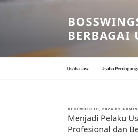
Skip
to
BOSSWINGS
content
BERBAGAI 
Usaha Jasa
Usaha Perdagang
POSTED
DECEMBER 10, 2024
BY
ADMIN
ON
Menjadi Pelaku Us
Profesional dan Be