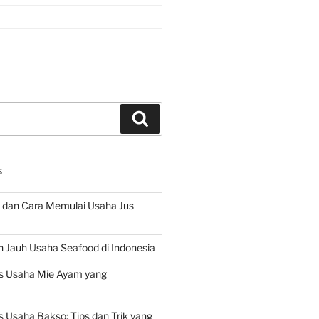
Search
S
 dan Cara Memulai Usaha Jus
 Jauh Usaha Seafood di Indonesia
s Usaha Mie Ayam yang
 Usaha Bakso: Tips dan Trik yang