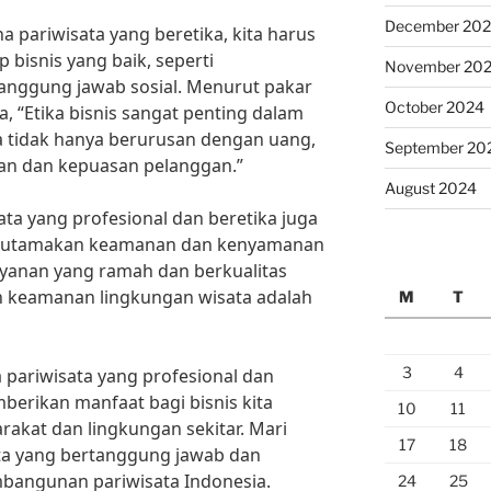
December 20
ha pariwisata yang beretika, kita harus
 bisnis yang baik, seperti
November 20
 tanggung jawab sosial. Menurut pakar
October 2024
ya, “Etika bisnis sangat penting dalam
ta tidak hanya berurusan dengan uang,
September 20
aan dan kepuasan pelanggan.”
August 2024
ta yang profesional dan beretika juga
mengutamakan keamanan dan kenyamanan
yanan yang ramah dan berkualitas
n keamanan lingkungan wisata adalah
M
T
3
4
pariwisata yang profesional dan
mberikan manfaat bagi bisnis kita
10
11
arakat dan lingkungan sekitar. Mari
17
18
ata yang bertanggung jawab dan
embangunan pariwisata Indonesia.
24
25