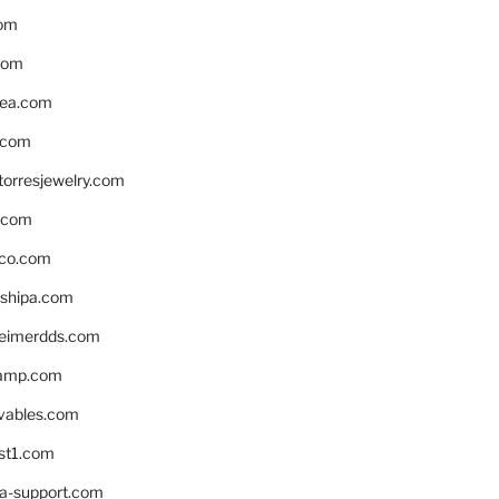
om
com
ea.com
.com
torresjewelry.com
s.com
ico.com
shipa.com
eimerdds.com
camp.com
ivables.com
st1.com
la-support.com