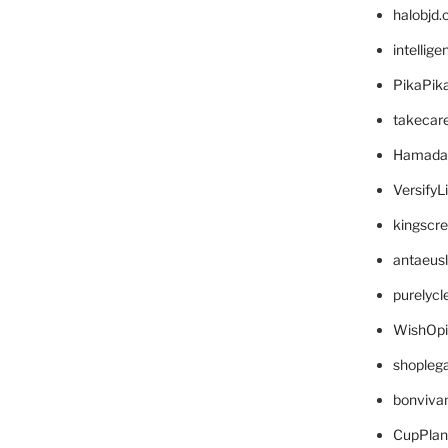
halobjd
intellig
PikaPik
takecar
Hamada
VersifyL
kingscr
antaeus
purelyc
WishOp
shopleg
bonviva
CupPlan