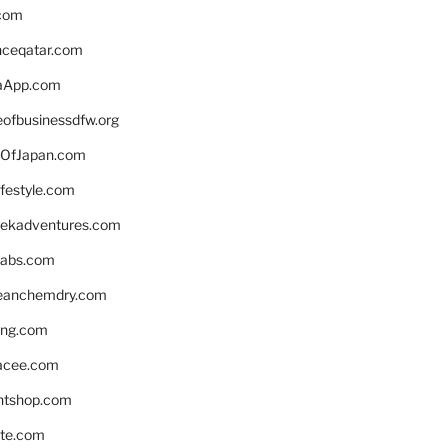
.com
enceqatar.com
aApp.com
eofbusinessdfw.org
OfJapan.com
ifestyle.com
eekadventures.com
labs.com
leanchemdry.com
ing.com
acee.com
ntshop.com
te.com