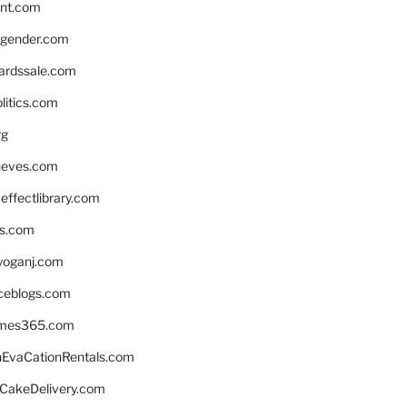
nnt.com
gender.com
ardssale.com
litics.com
rg
neves.com
ffectlibrary.com
ns.com
yoganj.com
rceblogs.com
ames365.com
EvaCationRentals.com
rCakeDelivery.com