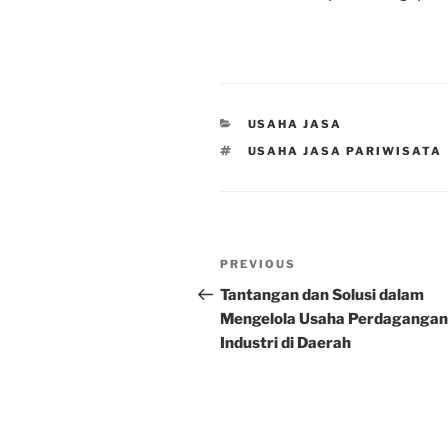
CATEGORIES
USAHA JASA
TAGS
USAHA JASA PARIWISATA
Post
Previous
PREVIOUS
navigation
Post
Tantangan dan Solusi dalam
Mengelola Usaha Perdagangan
Industri di Daerah