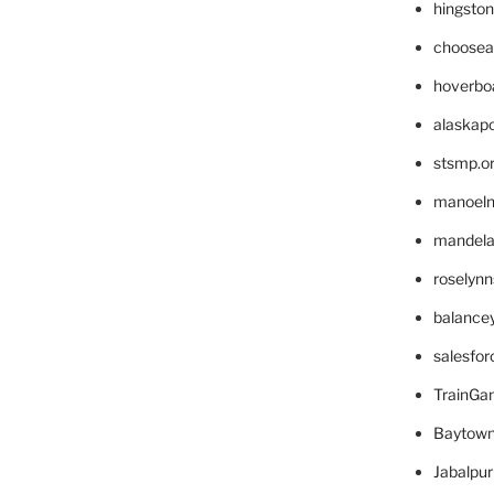
hingsto
choosea
hoverbo
alaskapo
stsmp.o
manoel
mandelae
roselyn
balance
salesfo
TrainG
Baytown
Jabalpu