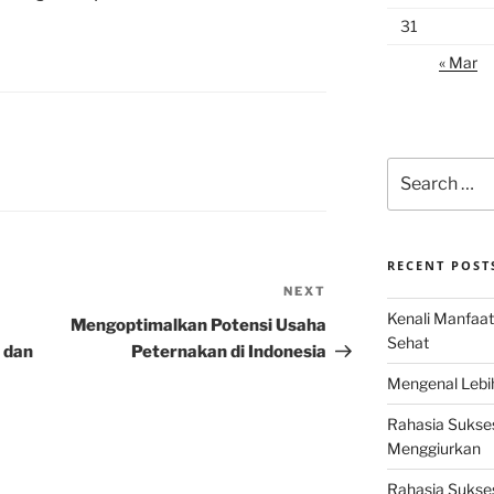
31
« Mar
Search
for:
RECENT POST
NEXT
Next
Kenali Manfaat
Post
Mengoptimalkan Potensi Usaha
Sehat
 dan
Peternakan di Indonesia
Mengenal Lebih
Rahasia Sukse
Menggiurkan
Rahasia Sukses