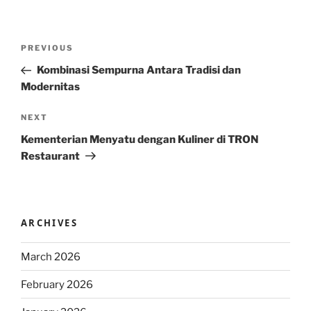
Post
Previous
PREVIOUS
navigation
Post
Kombinasi Sempurna Antara Tradisi dan
Modernitas
Next
NEXT
Post
Kementerian Menyatu dengan Kuliner di TRON
Restaurant
ARCHIVES
March 2026
February 2026