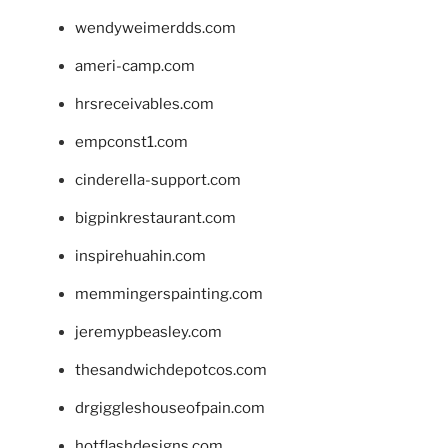
wendyweimerdds.com
ameri-camp.com
hrsreceivables.com
empconst1.com
cinderella-support.com
bigpinkrestaurant.com
inspirehuahin.com
memmingerspainting.com
jeremypbeasley.com
thesandwichdepotcos.com
drgiggleshouseofpain.com
hotflashdesigns.com