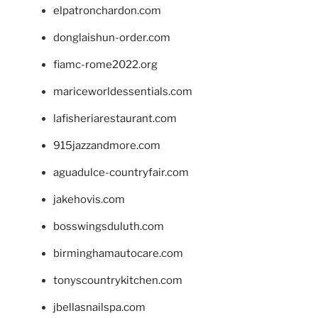
elpatronchardon.com
donglaishun-order.com
fiamc-rome2022.org
mariceworldessentials.com
lafisheriarestaurant.com
915jazzandmore.com
aguadulce-countryfair.com
jakehovis.com
bosswingsduluth.com
birminghamautocare.com
tonyscountrykitchen.com
jbellasnailspa.com