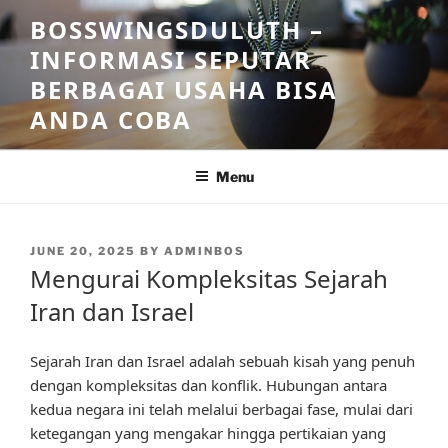
Skip
BOSSWINGSDULUTH –
to
INFORMASI SEPUTAR
content
BERBAGAI USAHA BISA
ANDA COBA
Menu
POSTED
JUNE 20, 2025
BY
ADMINBOS
ON
Mengurai Kompleksitas Sejarah
Iran dan Israel
Sejarah Iran dan Israel adalah sebuah kisah yang penuh
dengan kompleksitas dan konflik. Hubungan antara
kedua negara ini telah melalui berbagai fase, mulai dari
ketegangan yang mengakar hingga pertikaian yang