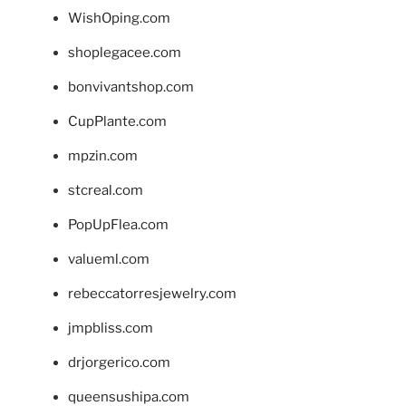
WishOping.com
shoplegacee.com
bonvivantshop.com
CupPlante.com
mpzin.com
stcreal.com
PopUpFlea.com
valueml.com
rebeccatorresjewelry.com
jmpbliss.com
drjorgerico.com
queensushipa.com