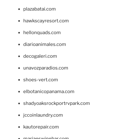
plazabatai.com
hawkscayresort.com
hellonquads.com
diarioanimales.com
decogaleri.com
unavozparadios.com
shoes-vert.com
elbotanicopanama.com
shadyoaksrockportrvpark.com
jccoinlaundry.com
kautorepair.com
marjaeswinebar.com