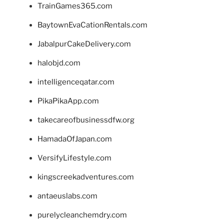
TrainGames365.com
BaytownEvaCationRentals.com
JabalpurCakeDelivery.com
halobjd.com
intelligenceqatar.com
PikaPikaApp.com
takecareofbusinessdfw.org
HamadaOfJapan.com
VersifyLifestyle.com
kingscreekadventures.com
antaeuslabs.com
purelycleanchemdry.com