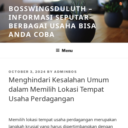
Skip
BOSSWINGSDULUTH –
to
INFORMASI SEPUTAR
content
BERBAGAI USAHA BISA
ANDA COBA
Menu
POSTED
OCTOBER 3, 2024
BY
ADMINBOS
ON
Menghindari Kesalahan Umum
dalam Memilih Lokasi Tempat
Usaha Perdagangan
Memilih lokasi tempat usaha perdagangan merupakan
langkah krusial yang harus dipertimbangkan dengan