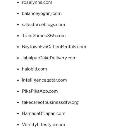
roselynns.com
balanceyoganj.com
salesforceblogs.com
TrainGames365.com
BaytownEvaCationRentals.com
JabalpurCakeDelivery.com
halobjd.com
intelligenceqatar.com
PikaPikaApp.com
takecareofbusinessdfw.org
HamadaOfJapan.com
VersifyLifestyle.com