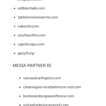
ediblechalk.com
tabletennisnearme.com
oaksofa.com
soultacohtx.com
capishcaps.com
gpsyfl.org
MEDIA PARTNER III
vwrepairarlington.com
cleaningservicebaltimore-md.com
beckslandscapeandfence.com
vistaaltadelveramendi.com