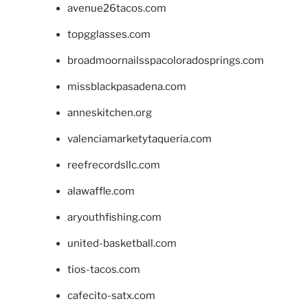
avenue26tacos.com
topgglasses.com
broadmoornailsspacoloradosprings.com
missblackpasadena.com
anneskitchen.org
valenciamarketytaqueria.com
reefrecordsllc.com
alawaffle.com
aryouthfishing.com
united-basketball.com
tios-tacos.com
cafecito-satx.com