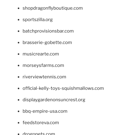
shopdragonflyboutique.com
sportszilla.org
batchprovisionsbar.com
brasserie-gobette.com
musicrearte.com
morseysfarms.com
riverviewtennis.com
official-kelly-toys-squishmallows.com
displaygardenonsuncrest.org
bbq-empire-usa.com
feedstoreva.com
drogopets.com