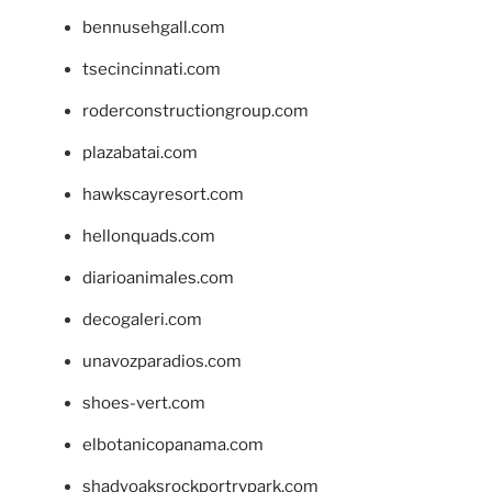
bennusehgall.com
tsecincinnati.com
roderconstructiongroup.com
plazabatai.com
hawkscayresort.com
hellonquads.com
diarioanimales.com
decogaleri.com
unavozparadios.com
shoes-vert.com
elbotanicopanama.com
shadyoaksrockportrvpark.com