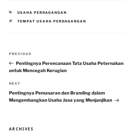
CATEGORIES
USAHA PERDAGANGAN
TAGS
TEMPAT USAHA PERDAGANGAN
Post
Previous
PREVIOUS
navigation
Post
Pentingnya Perencanaan Tata Usaha Peternakan
untuk Mencegah Kerugian
Next
NEXT
Post
Pentingnya Pemasaran dan Branding dalam
Mengembangkan Usaha Jasa yang Menjanjikan
ARCHIVES