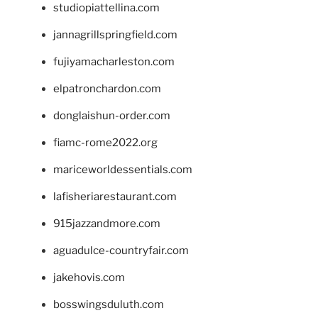
studiopiattellina.com
jannagrillspringfield.com
fujiyamacharleston.com
elpatronchardon.com
donglaishun-order.com
fiamc-rome2022.org
mariceworldessentials.com
lafisheriarestaurant.com
915jazzandmore.com
aguadulce-countryfair.com
jakehovis.com
bosswingsduluth.com