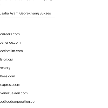
i
Usaha Ayam Geprek yang Sukses
hcareers.com
xperience.com
edthefilm.com
ds-bg.org
ves.org
tees.com
rsexpress.com
venezuelaen.com
oodfoodcorporation.com