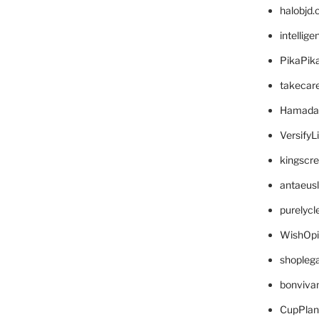
halobjd
intellig
PikaPik
takecar
Hamada
VersifyL
kingscr
antaeus
purelyc
WishOp
shopleg
bonviva
CupPlan