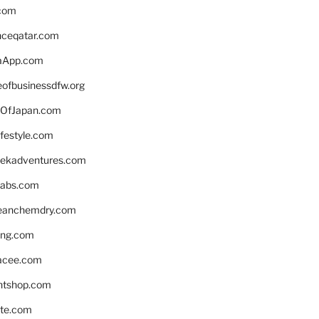
.com
enceqatar.com
aApp.com
eofbusinessdfw.org
OfJapan.com
ifestyle.com
eekadventures.com
labs.com
leanchemdry.com
ing.com
acee.com
ntshop.com
te.com