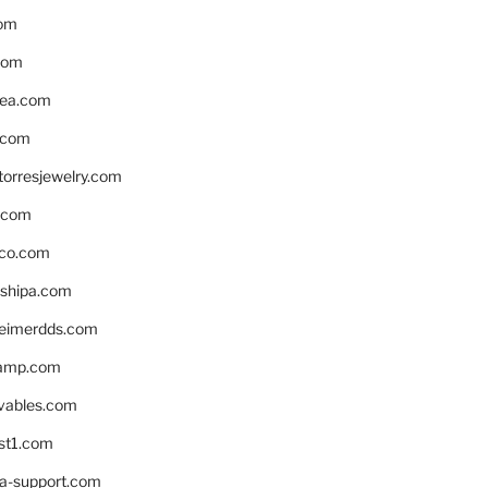
om
com
ea.com
.com
torresjewelry.com
s.com
ico.com
shipa.com
eimerdds.com
camp.com
ivables.com
st1.com
la-support.com