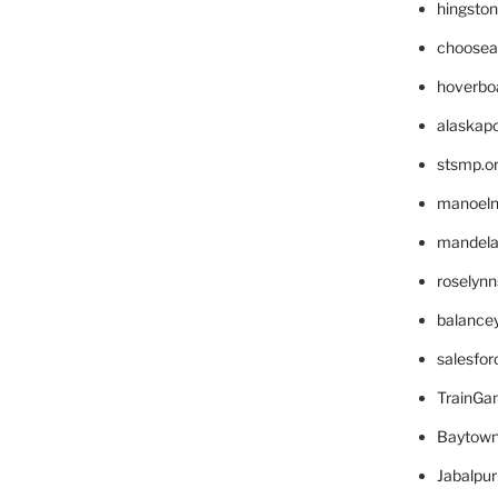
hingsto
choosea
hoverbo
alaskapo
stsmp.o
manoel
mandelae
roselyn
balance
salesfo
TrainG
Baytown
Jabalpu