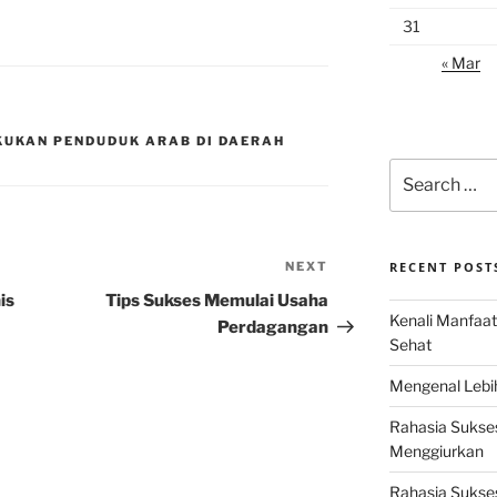
31
« Mar
KUKAN PENDUDUK ARAB DI DAERAH
Search
for:
NEXT
Next
RECENT POST
Post
is
Tips Sukses Memulai Usaha
Kenali Manfaat
Perdagangan
Sehat
Mengenal Lebih
Rahasia Sukse
Menggiurkan
Rahasia Sukses