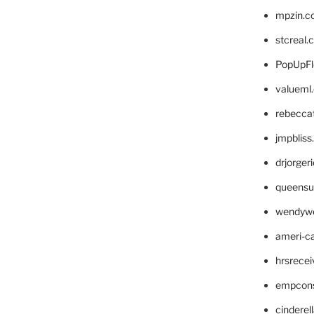
mpzin.c
stcreal.
PopUpFl
valueml
rebecca
jmpblis
drjorger
queensu
wendyw
ameri-
hrsrece
empcon
cinderel