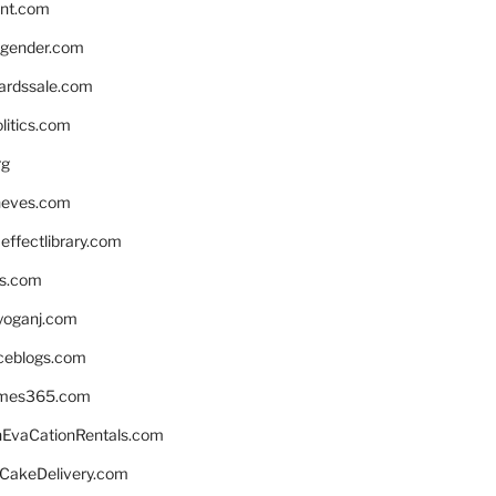
nnt.com
gender.com
ardssale.com
litics.com
rg
neves.com
ffectlibrary.com
ns.com
yoganj.com
rceblogs.com
ames365.com
EvaCationRentals.com
rCakeDelivery.com