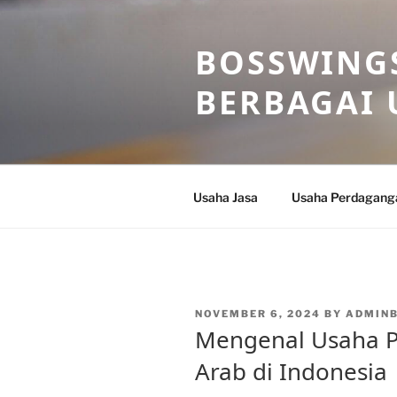
Skip
to
BOSSWINGS
content
BERBAGAI 
Usaha Jasa
Usaha Perdagang
POSTED
NOVEMBER 6, 2024
BY
ADMIN
ON
Mengenal Usaha 
Arab di Indonesia