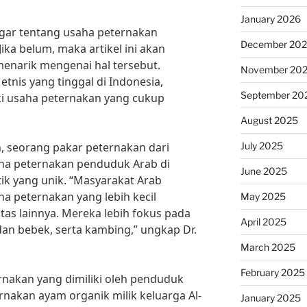
January 2026
ar tentang usaha peternakan
December 20
ika belum, maka artikel ini akan
enarik mengenai hal tersebut.
November 20
etnis yang tinggal di Indonesia,
September 20
ki usaha peternakan yang cukup
August 2025
July 2025
 seorang pakar peternakan dari
aha peternakan penduduk Arab di
June 2025
tik yang unik. “Masyarakat Arab
a peternakan yang lebih kecil
May 2025
as lainnya. Mereka lebih fokus pada
April 2025
dan bebek, serta kambing,” ungkap Dr.
March 2025
February 2025
rnakan yang dimiliki oleh penduduk
rnakan ayam organik milik keluarga Al-
January 2025