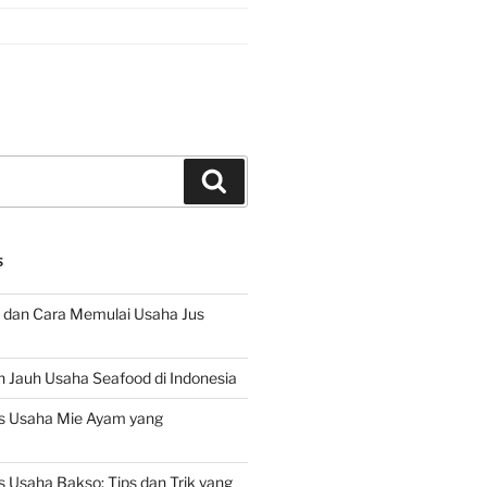
Search
S
 dan Cara Memulai Usaha Jus
 Jauh Usaha Seafood di Indonesia
s Usaha Mie Ayam yang
 Usaha Bakso: Tips dan Trik yang