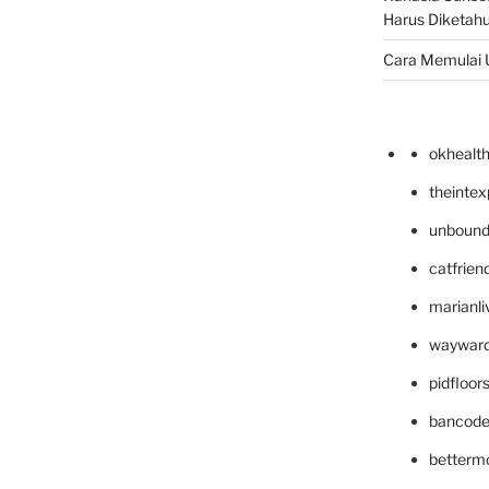
Harus Diketahu
Cara Memulai 
okhealt
theinte
unbound
catfrien
marianli
wayward
pidfloo
bancode
betterm