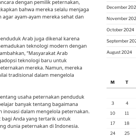
ncara dengan pemilik peternakan,
December 20
gkapkan bahwa mereka selalu menjaga
an agar ayam-ayam mereka sehat dan
November 20
October 2024
 penduduk Arab juga dikenal karena
September 20
memadukan teknologi modern dengan
August 2024
enambahkan, “Masyarakat Arab
adopsi teknologi baru untuk
 peternakan mereka. Namun, mereka
ilai tradisional dalam mengelola
M
T
tentang usaha peternakan penduduk
3
4
 belajar banyak tentang bagaimana
n inovasi dalam mengelola peternakan.
10
11
 bagi Anda yang tertarik untuk
17
18
ng dunia peternakan di Indonesia.
24
25