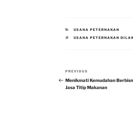
CATEGORIES
USAHA PETERNAKAN
TAGS
USAHA PETERNAKAN DILA
Post
Previous
PREVIOUS
navigation
Post
Menikmati Kemudahan Berbisn
Jasa Titip Makanan