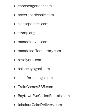
chooseagender.com
hoverboardssale.com
alaskapolitics.com
stsmp.org
manoelneves.com
mandelaeffectlibrary.com
roselynns.com
balanceyoganj.com
salesforceblogs.com
TrainGames365.com
BaytownEvaCationRentals.com
JabalpurCakeDelivery.com