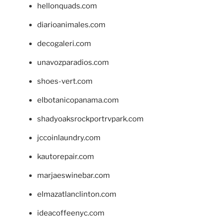
hellonquads.com
diarioanimales.com
decogaleri.com
unavozparadios.com
shoes-vert.com
elbotanicopanama.com
shadyoaksrockportrvpark.com
jccoinlaundry.com
kautorepair.com
marjaeswinebar.com
elmazatlanclinton.com
ideacoffeenyc.com