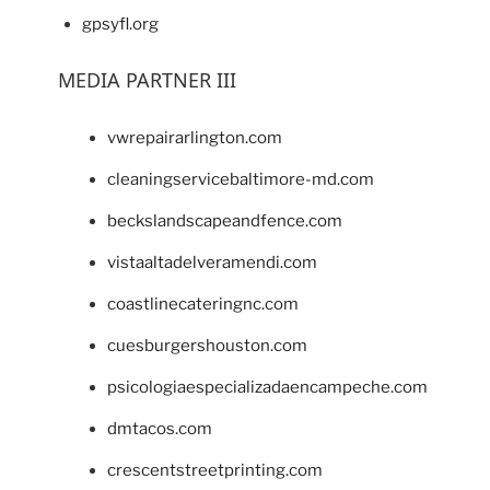
gpsyfl.org
MEDIA PARTNER III
vwrepairarlington.com
cleaningservicebaltimore-md.com
beckslandscapeandfence.com
vistaaltadelveramendi.com
coastlinecateringnc.com
cuesburgershouston.com
psicologiaespecializadaencampeche.com
dmtacos.com
crescentstreetprinting.com