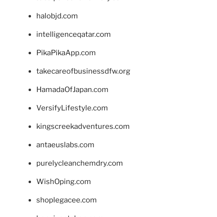
halobjd.com
intelligenceqatar.com
PikaPikaApp.com
takecareofbusinessdfw.org
HamadaOfJapan.com
VersifyLifestyle.com
kingscreekadventures.com
antaeuslabs.com
purelycleanchemdry.com
WishOping.com
shoplegacee.com