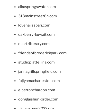
alkaspringswater.com
318mainstreet8h.com
lovenailsspari.com
oakberry-kuwait.com
quartzliterary.com
friendsofbroderickpark.com
studiopiattellina.com
jannagrillspringfield.com
fujiyamacharleston.com
elpatronchardon.com
donglaishun-order.com
fiamc-rome2022.org