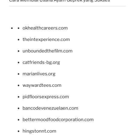
Cara Memulai Usaha Ayam Geprek yang Sukses
okhealthcareers.com
theintexperience.com
unboundedthefilm.com
catfriends-bg.org
marianlives.org
waywardtees.com
pidfloorsexpress.com
bancodevenezuelaen.com
bettermoodfoodcorporation.com
hingstonnt.com