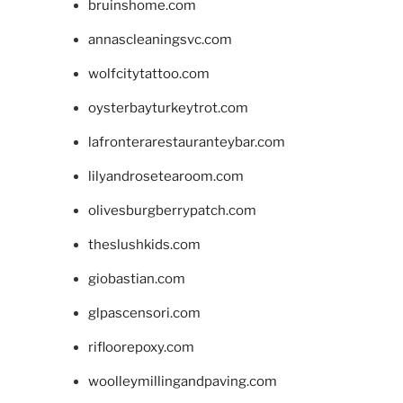
bruinshome.com
annascleaningsvc.com
wolfcitytattoo.com
oysterbayturkeytrot.com
lafronterarestauranteybar.com
lilyandrosetearoom.com
olivesburgberrypatch.com
theslushkids.com
giobastian.com
glpascensori.com
rifloorepoxy.com
woolleymillingandpaving.com