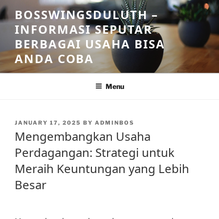
Skip
BOSSWINGSDULUTH –
to
INFORMASI SEPUTAR
content
BERBAGAI USAHA BISA
ANDA COBA
Menu
POSTED
JANUARY 17, 2025
BY
ADMINBOS
ON
Mengembangkan Usaha
Perdagangan: Strategi untuk
Meraih Keuntungan yang Lebih
Besar