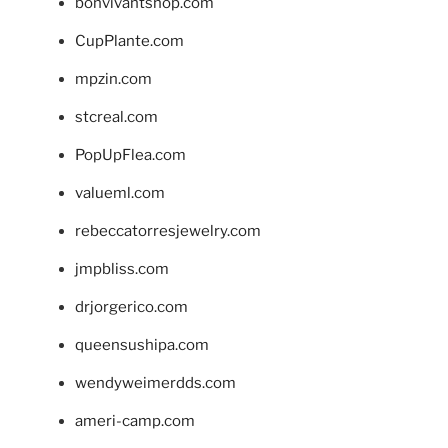
bonvivantshop.com
CupPlante.com
mpzin.com
stcreal.com
PopUpFlea.com
valueml.com
rebeccatorresjewelry.com
jmpbliss.com
drjorgerico.com
queensushipa.com
wendyweimerdds.com
ameri-camp.com