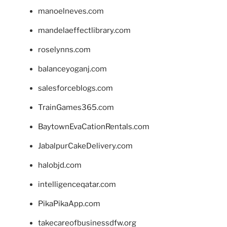
manoelneves.com
mandelaeffectlibrary.com
roselynns.com
balanceyoganj.com
salesforceblogs.com
TrainGames365.com
BaytownEvaCationRentals.com
JabalpurCakeDelivery.com
halobjd.com
intelligenceqatar.com
PikaPikaApp.com
takecareofbusinessdfw.org