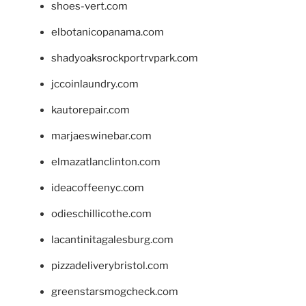
shoes-vert.com
elbotanicopanama.com
shadyoaksrockportrvpark.com
jccoinlaundry.com
kautorepair.com
marjaeswinebar.com
elmazatlanclinton.com
ideacoffeenyc.com
odieschillicothe.com
lacantinitagalesburg.com
pizzadeliverybristol.com
greenstarsmogcheck.com