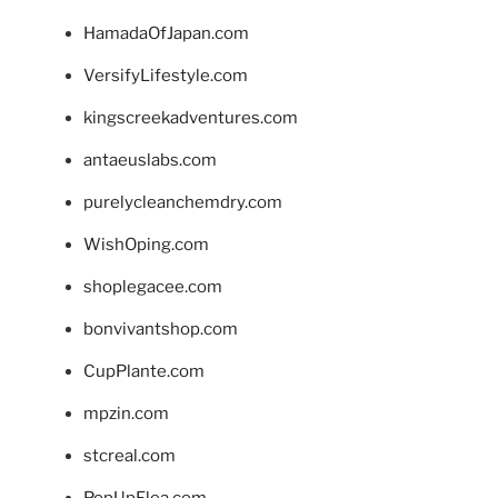
HamadaOfJapan.com
VersifyLifestyle.com
kingscreekadventures.com
antaeuslabs.com
purelycleanchemdry.com
WishOping.com
shoplegacee.com
bonvivantshop.com
CupPlante.com
mpzin.com
stcreal.com
PopUpFlea.com