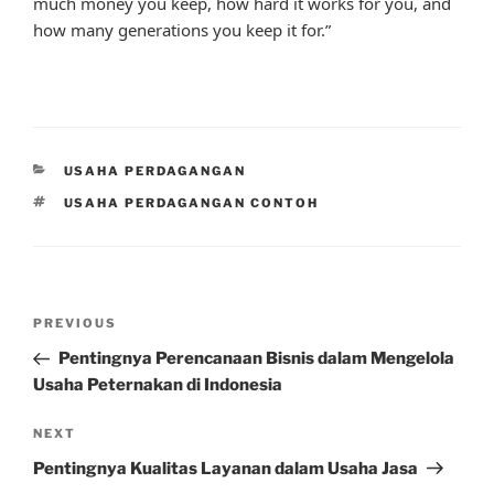
much money you keep, how hard it works for you, and
how many generations you keep it for.”
CATEGORIES
USAHA PERDAGANGAN
TAGS
USAHA PERDAGANGAN CONTOH
Post
Previous
PREVIOUS
navigation
Post
Pentingnya Perencanaan Bisnis dalam Mengelola
Usaha Peternakan di Indonesia
Next
NEXT
Post
Pentingnya Kualitas Layanan dalam Usaha Jasa