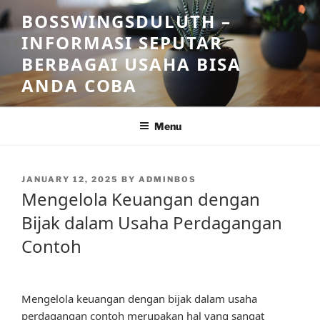
Skip
BOSSWINGSDULUTH –
to
INFORMASI SEPUTAR
content
BERBAGAI USAHA BISA
ANDA COBA
Menu
POSTED
JANUARY 12, 2025
BY
ADMINBOS
ON
Mengelola Keuangan dengan
Bijak dalam Usaha Perdagangan
Contoh
Mengelola keuangan dengan bijak dalam usaha
perdagangan contoh merupakan hal yang sangat