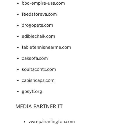
bbq-empire-usa.com
feedstoreva.com
drogopets.com
ediblechalk.com
tabletennisnearme.com
oaksofa.com
soultacohtx.com
capishcaps.com
gpsyfl.org
MEDIA PARTNER III
vwrepairarlington.com