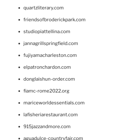
quartzliterary.com
friendsofbroderickpark.com
studiopiattellina.com
jannagrillspringfield.com
fujiyamacharleston.com
elpatronchardon.com
donglaishun-order.com
fiamc-rome2022.org
mariceworldessentials.com
lafisheriarestaurant.com
915jazzandmore.com
aguadulce-countryfair.com