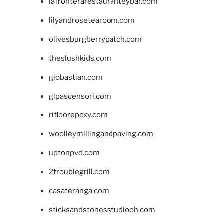
lafronterarestauranteybar.com
lilyandrosetearoom.com
olivesburgberrypatch.com
theslushkids.com
giobastian.com
glpascensori.com
rifloorepoxy.com
woolleymillingandpaving.com
uptonpvd.com
2troublegrill.com
casateranga.com
sticksandstonesstudiooh.com