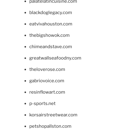
palatelatincuisine.com
blackdoglegacy.com
eatvivahouston.com
thebigshowok.com
chimeandstave.com
greatwallseafoodny.com
theloverose.com
gabriovoice.com
resinflowart.com
p-sports.net
korsairstreetwear.com
petshopallston.com