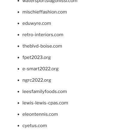
watersportslagonissi.com
mischieffashion.com
eduwyre.com
retro-interiors.com
theblvd-boise.com
fpet2023.org
e-smart2022.org
ngrc2022.org
leesfamilyfoods.com
lewis-lewis-cpas.com
eleontennis.com
cyetus.com