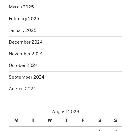
March 2025
February 2025
January 2025
December 2024
November 2024
October 2024
September 2024
August 2024
August 2026
M
T
W
T
F
S
S