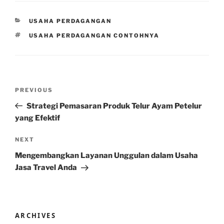
CATEGORIES
USAHA PERDAGANGAN
TAGS
USAHA PERDAGANGAN CONTOHNYA
Post
Previous
PREVIOUS
navigation
Post
Strategi Pemasaran Produk Telur Ayam Petelur
yang Efektif
Next
NEXT
Post
Mengembangkan Layanan Unggulan dalam Usaha
Jasa Travel Anda
ARCHIVES