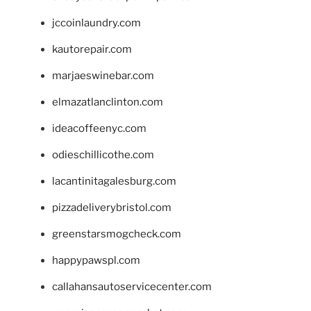
jccoinlaundry.com
kautorepair.com
marjaeswinebar.com
elmazatlanclinton.com
ideacoffeenyc.com
odieschillicothe.com
lacantinitagalesburg.com
pizzadeliverybristol.com
greenstarsmogcheck.com
happypawspl.com
callahansautoservicecenter.com