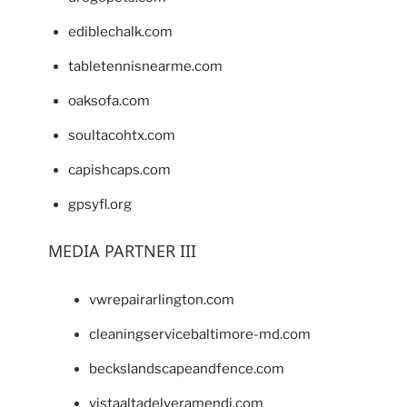
ediblechalk.com
tabletennisnearme.com
oaksofa.com
soultacohtx.com
capishcaps.com
gpsyfl.org
MEDIA PARTNER III
vwrepairarlington.com
cleaningservicebaltimore-md.com
beckslandscapeandfence.com
vistaaltadelveramendi.com