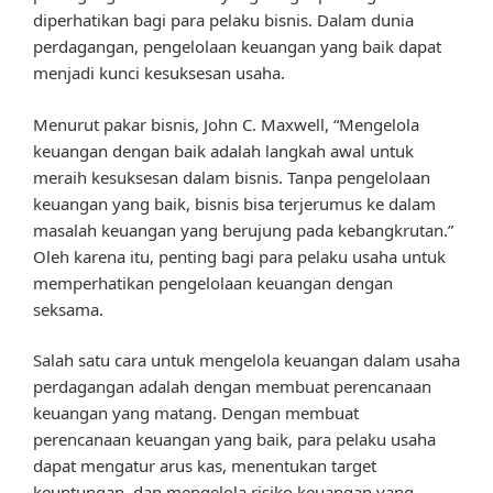
diperhatikan bagi para pelaku bisnis. Dalam dunia
perdagangan, pengelolaan keuangan yang baik dapat
menjadi kunci kesuksesan usaha.
Menurut pakar bisnis, John C. Maxwell, “Mengelola
keuangan dengan baik adalah langkah awal untuk
meraih kesuksesan dalam bisnis. Tanpa pengelolaan
keuangan yang baik, bisnis bisa terjerumus ke dalam
masalah keuangan yang berujung pada kebangkrutan.”
Oleh karena itu, penting bagi para pelaku usaha untuk
memperhatikan pengelolaan keuangan dengan
seksama.
Salah satu cara untuk mengelola keuangan dalam usaha
perdagangan adalah dengan membuat perencanaan
keuangan yang matang. Dengan membuat
perencanaan keuangan yang baik, para pelaku usaha
dapat mengatur arus kas, menentukan target
keuntungan, dan mengelola risiko keuangan yang