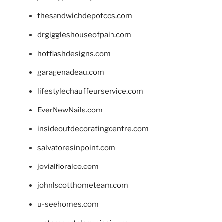
thesandwichdepotcos.com
drgiggleshouseofpain.com
hotflashdesigns.com
garagenadeau.com
lifestylechauffeurservice.com
EverNewNails.com
insideoutdecoratingcentre.com
salvatoresinpoint.com
jovialfloralco.com
johnlscotthometeam.com
u-seehomes.com