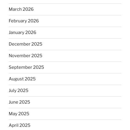
March 2026
February 2026
January 2026
December 2025
November 2025
September 2025
August 2025
July 2025
June 2025
May 2025
April 2025