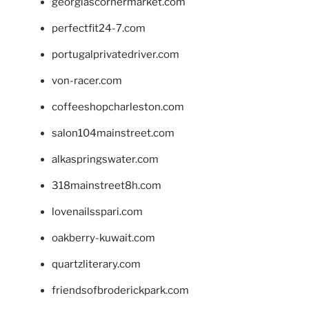
georgiascornermarket.com
perfectfit24-7.com
portugalprivatedriver.com
von-racer.com
coffeeshopcharleston.com
salon104mainstreet.com
alkaspringswater.com
318mainstreet8h.com
lovenailsspari.com
oakberry-kuwait.com
quartzliterary.com
friendsofbroderickpark.com