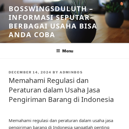
Skip
BOSSWINGSDULUTH –
to
INFORMASI SEPUTAR
content
BERBAGAI USAHA BISA
ANDA COBA
Menu
POSTED
DECEMBER 14, 2024
BY
ADMINBOS
ON
Memahami Regulasi dan
Peraturan dalam Usaha Jasa
Pengiriman Barang di Indonesia
Memahami regulasi dan peraturan dalam usaha jasa
pengiriman barang di Indonesia sangatlah penting