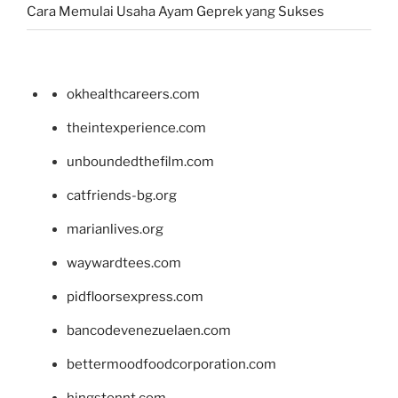
Cara Memulai Usaha Ayam Geprek yang Sukses
okhealthcareers.com
theintexperience.com
unboundedthefilm.com
catfriends-bg.org
marianlives.org
waywardtees.com
pidfloorsexpress.com
bancodevenezuelaen.com
bettermoodfoodcorporation.com
hingstonnt.com