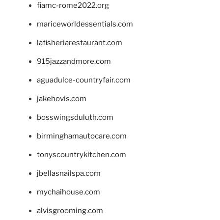
fiamc-rome2022.org
mariceworldessentials.com
lafisheriarestaurant.com
915jazzandmore.com
aguadulce-countryfair.com
jakehovis.com
bosswingsduluth.com
birminghamautocare.com
tonyscountrykitchen.com
jbellasnailspa.com
mychaihouse.com
alvisgrooming.com