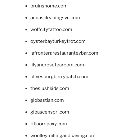
bruinshome.com
annascleaningsvc.com
wolfcitytattoo.com
oysterbayturkeytrot.com
lafronterarestauranteybar.com
lilyandrosetearoom.com
olivesburgberrypatch.com
theslushkids.com
giobastian.com
glpascensori.com
rifloorepoxy.com
woolleymillingandpaving.com