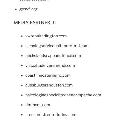
gpsyfl.org
MEDIA PARTNER III
vwrepairarlington.com
cleaningservicebaltimore-md.com
beckslandscapeandfence.com
vistaaltadelveramendi.com
coastlinecateringnc.com
cuesburgershouston.com
psicologiaespecializadaencampeche.com
dmtacos.com
crescentstreetprinting.com