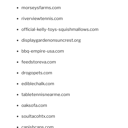
morseysfarms.com
riverviewtennis.com
official-kelly-toys-squishmallows.com
displaygardenonsuncrest.org
bbq-empire-usa.com
feedstoreva.com
drogopets.com
ediblechalk.com
tabletennisnearme.com
oaksofa.com
soultacohtx.com
capishcaps.com