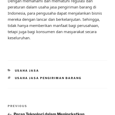
Dengan memahami dan mematuhi regulasi dan
peraturan dalam usaha jasa pengiriman barang di
Indonesia, para pengusaha dapat menjalankan bisnis
mereka dengan lancar dan berkelanjutan. Sehingga,
tidak hanya memberikan manfaat bagi perusahaan,
tetapi juga bagi konsumen dan masyarakat secara
keseluruhan.
CATEGORIES
USAHA JASA
TAGS
USAHA JASA PENGIRIMAN BARANG
Post
Previous
PREVIOUS
navigation
Post
Peran Teknologi dalam Meningkatkan