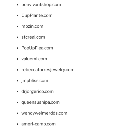
bonvivantshop.com
CupPlante.com
mpzin.com
stcreal.com
PopUpFlea.com
valueml.com
rebeccatorresjewelry.com
jmpbliss.com
drjorgerico.com
queensushipa.com
wendyweimerdds.com
ameri-camp.com