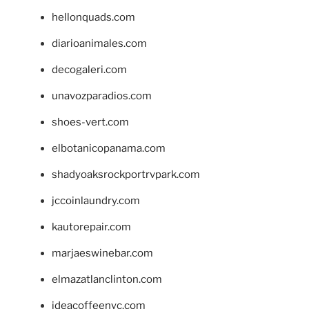
hellonquads.com
diarioanimales.com
decogaleri.com
unavozparadios.com
shoes-vert.com
elbotanicopanama.com
shadyoaksrockportrvpark.com
jccoinlaundry.com
kautorepair.com
marjaeswinebar.com
elmazatlanclinton.com
ideacoffeenyc.com