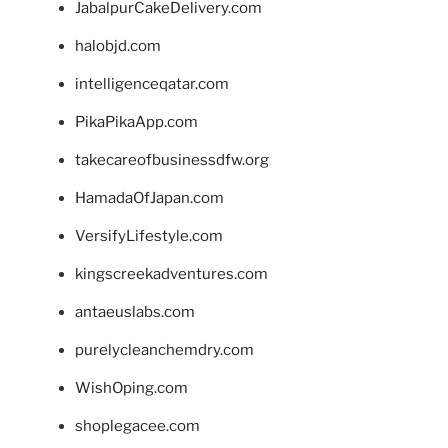
JabalpurCakeDelivery.com
halobjd.com
intelligenceqatar.com
PikaPikaApp.com
takecareofbusinessdfw.org
HamadaOfJapan.com
VersifyLifestyle.com
kingscreekadventures.com
antaeuslabs.com
purelycleanchemdry.com
WishOping.com
shoplegacee.com