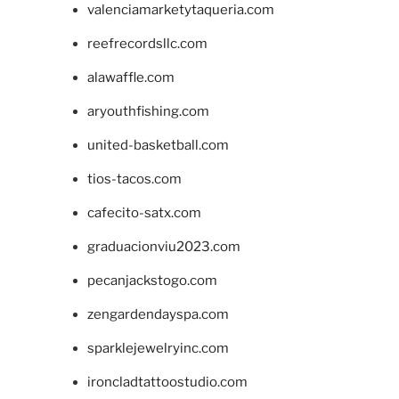
valenciamarketytaqueria.com
reefrecordsllc.com
alawaffle.com
aryouthfishing.com
united-basketball.com
tios-tacos.com
cafecito-satx.com
graduacionviu2023.com
pecanjackstogo.com
zengardendayspa.com
sparklejewelryinc.com
ironcladtattoostudio.com