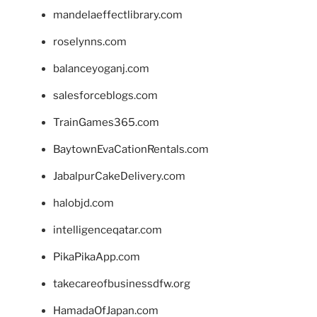
mandelaeffectlibrary.com
roselynns.com
balanceyoganj.com
salesforceblogs.com
TrainGames365.com
BaytownEvaCationRentals.com
JabalpurCakeDelivery.com
halobjd.com
intelligenceqatar.com
PikaPikaApp.com
takecareofbusinessdfw.org
HamadaOfJapan.com