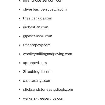
lilyandrosetearoom.com
olivesburgberrypatch.com
theslushkids.com
giobastian.com
glpascensori.com
rifloorepoxy.com
woolleymillingandpaving.com
uptonpvd.com
2troublegrill.com
casateranga.com
sticksandstonesstudiooh.com
walkers-treeservice.com