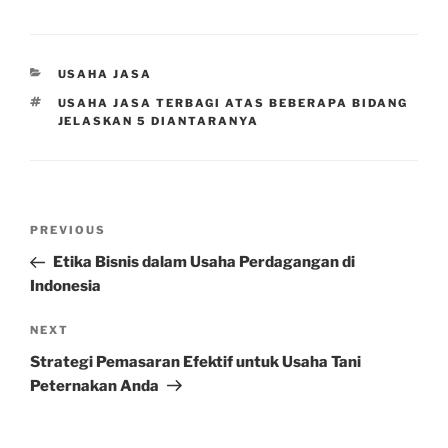
CATEGORIES
USAHA JASA
TAGS
USAHA JASA TERBAGI ATAS BEBERAPA BIDANG
JELASKAN 5 DIANTARANYA
Post
Previous
PREVIOUS
navigation
Post
Etika Bisnis dalam Usaha Perdagangan di
Indonesia
Next
NEXT
Post
Strategi Pemasaran Efektif untuk Usaha Tani
Peternakan Anda