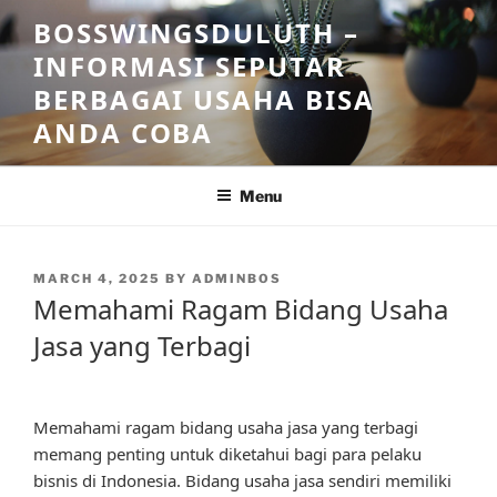
Skip
BOSSWINGSDULUTH –
to
INFORMASI SEPUTAR
content
BERBAGAI USAHA BISA
ANDA COBA
Menu
POSTED
MARCH 4, 2025
BY
ADMINBOS
ON
Memahami Ragam Bidang Usaha
Jasa yang Terbagi
Memahami ragam bidang usaha jasa yang terbagi
memang penting untuk diketahui bagi para pelaku
bisnis di Indonesia. Bidang usaha jasa sendiri memiliki