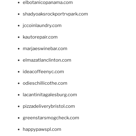
elbotanicopanama.com
shadyoaksrockportrvpark.com
jccoinlaundry.com
kautorepair.com
marjaeswinebar.com
elmazatlanclinton.com
ideacoffeenyc.com
odieschillicothe.com
lacantinitagalesburg.com
pizzadeliverybristol.com
greenstarsmogcheck.com
happypawspl.com