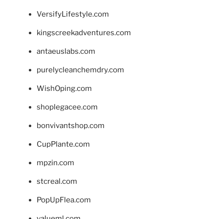
VersifyLifestyle.com
kingscreekadventures.com
antaeuslabs.com
purelycleanchemdry.com
WishOping.com
shoplegacee.com
bonvivantshop.com
CupPlante.com
mpzin.com
stcreal.com
PopUpFlea.com
valueml.com