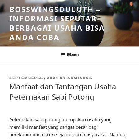
Skip
BOSSWINGSDULUTH –
to
INFORMASI SEPUTAR
content
BERBAGAI USAHA BISA
ANDA COBA
Menu
POSTED
SEPTEMBER 23, 2024
BY
ADMINBOS
ON
Manfaat dan Tantangan Usaha
Peternakan Sapi Potong
Peternakan sapi potong merupakan usaha yang
memiliki manfaat yang sangat besar bagi
perekonomian dan kesejahteraan masyarakat. Namun,