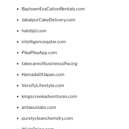
BaytownEvaCationRentals.com
JabalpurCakeDelivery.com
halobjd.com
intelligenceqatar.com
PikaPikaApp.com
takecareofbusinessdfw.org
HamadaOfJapan.com
VersifyLifestyle.com
kingscreekadventures.com
antaeuslabs.com
purelycleanchemdry.com