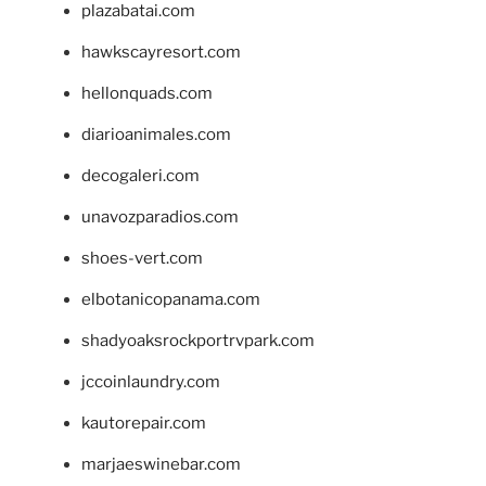
plazabatai.com
hawkscayresort.com
hellonquads.com
diarioanimales.com
decogaleri.com
unavozparadios.com
shoes-vert.com
elbotanicopanama.com
shadyoaksrockportrvpark.com
jccoinlaundry.com
kautorepair.com
marjaeswinebar.com