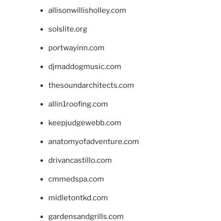
allisonwillisholley.com
solslite.org
portwayinn.com
djmaddogmusic.com
thesoundarchitects.com
allin1roofing.com
keepjudgewebb.com
anatomyofadventure.com
drivancastillo.com
cmmedspa.com
midletontkd.com
gardensandgrills.com