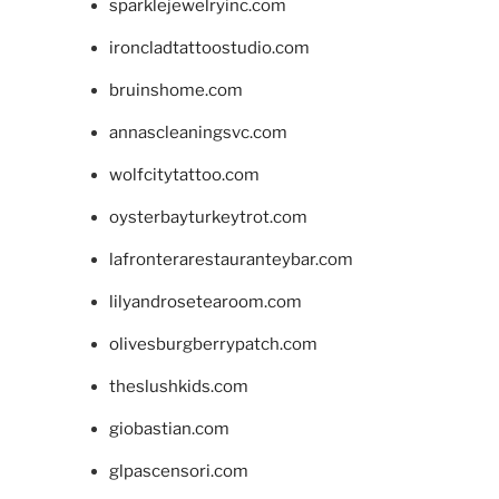
sparklejewelryinc.com
ironcladtattoostudio.com
bruinshome.com
annascleaningsvc.com
wolfcitytattoo.com
oysterbayturkeytrot.com
lafronterarestauranteybar.com
lilyandrosetearoom.com
olivesburgberrypatch.com
theslushkids.com
giobastian.com
glpascensori.com