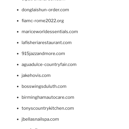
donglaishun-order.com
fiamc-rome2022.org
mariceworldessentials.com
lafisheriarestaurant.com
915jazzandmore.com
aguadulce-countryfair.com
jakehovis.com
bosswingsduluth.com
birminghamautocare.com
tonyscountrykitchen.com
jbellasnailspa.com