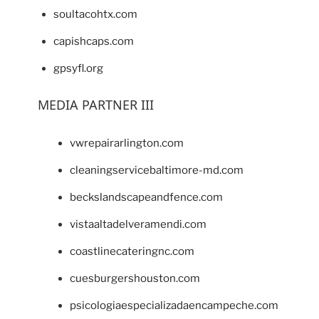
soultacohtx.com
capishcaps.com
gpsyfl.org
MEDIA PARTNER III
vwrepairarlington.com
cleaningservicebaltimore-md.com
beckslandscapeandfence.com
vistaaltadelveramendi.com
coastlinecateringnc.com
cuesburgershouston.com
psicologiaespecializadaencampeche.com