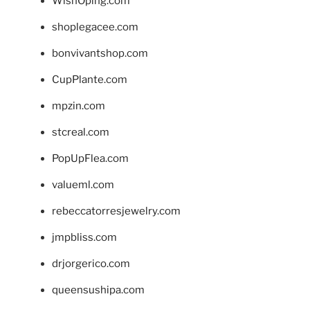
WishOping.com
shoplegacee.com
bonvivantshop.com
CupPlante.com
mpzin.com
stcreal.com
PopUpFlea.com
valueml.com
rebeccatorresjewelry.com
jmpbliss.com
drjorgerico.com
queensushipa.com