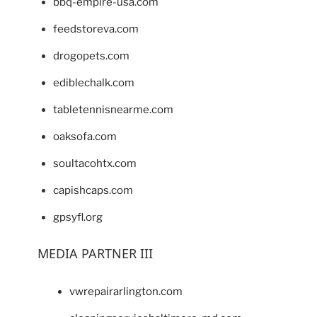
bbq-empire-usa.com
feedstoreva.com
drogopets.com
ediblechalk.com
tabletennisnearme.com
oaksofa.com
soultacohtx.com
capishcaps.com
gpsyfl.org
MEDIA PARTNER III
vwrepairarlington.com