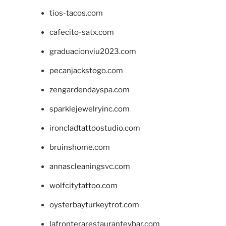
tios-tacos.com
cafecito-satx.com
graduacionviu2023.com
pecanjackstogo.com
zengardendayspa.com
sparklejewelryinc.com
ironcladtattoostudio.com
bruinshome.com
annascleaningsvc.com
wolfcitytattoo.com
oysterbayturkeytrot.com
lafronterarestauranteybar.com