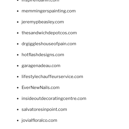
inspirehuahin.com
memmingerspainting.com
jeremypbeasley.com
thesandwichdepotcos.com
drgiggleshouseofpain.com
hotflashdesigns.com
garagenadeau.com
lifestylechauffeurservice.com
EverNewNails.com
insideoutdecoratingcentre.com
salvatoresinpoint.com
jovialfloralco.com