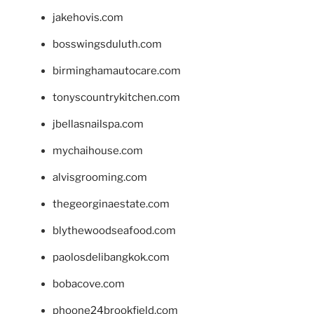
jakehovis.com
bosswingsduluth.com
birminghamautocare.com
tonyscountrykitchen.com
jbellasnailspa.com
mychaihouse.com
alvisgrooming.com
thegeorginaestate.com
blythewoodseafood.com
paolosdelibangkok.com
bobacove.com
phoone24brookfield.com