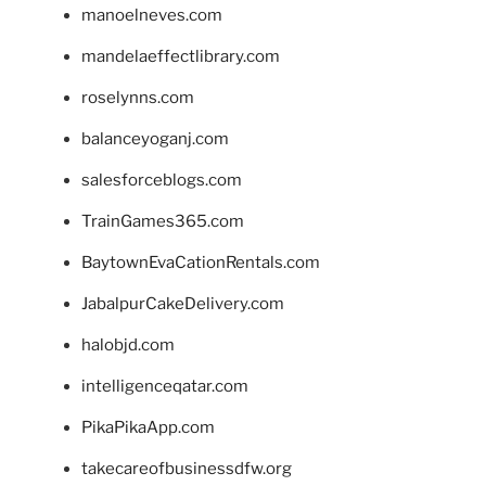
manoelneves.com
mandelaeffectlibrary.com
roselynns.com
balanceyoganj.com
salesforceblogs.com
TrainGames365.com
BaytownEvaCationRentals.com
JabalpurCakeDelivery.com
halobjd.com
intelligenceqatar.com
PikaPikaApp.com
takecareofbusinessdfw.org