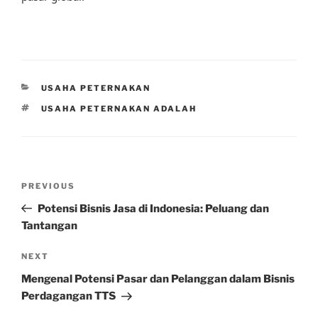
CATEGORIES
USAHA PETERNAKAN
TAGS
USAHA PETERNAKAN ADALAH
Post
Previous
PREVIOUS
navigation
Post
Potensi Bisnis Jasa di Indonesia: Peluang dan
Tantangan
Next
NEXT
Post
Mengenal Potensi Pasar dan Pelanggan dalam Bisnis
Perdagangan TTS