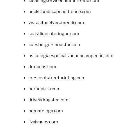
cleaningservicebaltimore-md.com
beckslandscapeandfence.com
vistaaltadelveramendi.com
coastlinecateringnc.com
cuesburgershouston.com
psicologiaespecializadaencampeche.com
dmtacos.com
crescentstreetprinting.com
hornopizza.com
driveadragster.com
hematologa.com
lizaivanov.com