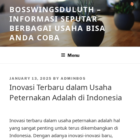
Skip
BOSSWINGSDULUTH –
to
INFORMASI SEPUTAR
content
BERBAGAI USAHA BISA
ANDA COBA
Menu
POSTED
JANUARY 13, 2025
BY
ADMINBOS
ON
Inovasi Terbaru dalam Usaha
Peternakan Adalah di Indonesia
Inovasi terbaru dalam usaha peternakan adalah hal
yang sangat penting untuk terus dikembangkan di
Indonesia. Dengan adanya inovasi-inovasi baru,