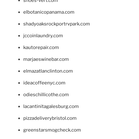
shoes-vert.com
elbotanicopanama.com
shadyoaksrockportrvpark.com
jccoinlaundry.com
kautorepair.com
marjaeswinebar.com
elmazatlanclinton.com
ideacoffeenyc.com
odieschillicothe.com
lacantinitagalesburg.com
pizzadeliverybristol.com
greenstarsmogcheck.com