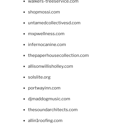
walkers-treeservice.com
shopmossi.com
untamedcollectivesd.com
mxpwellness.com
infernocanine.com
thepaperhousecollection.com
allisonwillisholley.com
solslite.org
portwayinn.com
djmaddogmusic.com
thesoundarchitects.com
allin1roofing.com