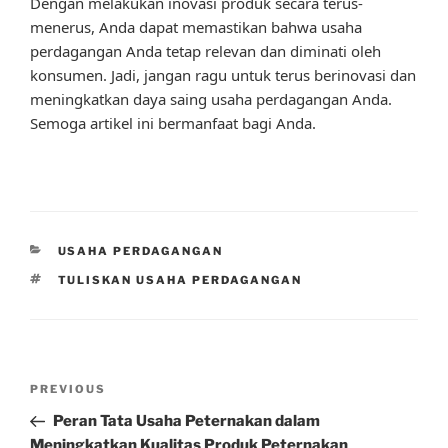
Dengan melakukan inovasi produk secara terus-
menerus, Anda dapat memastikan bahwa usaha
perdagangan Anda tetap relevan dan diminati oleh
konsumen. Jadi, jangan ragu untuk terus berinovasi dan
meningkatkan daya saing usaha perdagangan Anda.
Semoga artikel ini bermanfaat bagi Anda.
CATEGORIES
USAHA PERDAGANGAN
TAGS
TULISKAN USAHA PERDAGANGAN
Post
Previous
PREVIOUS
navigation
Post
Peran Tata Usaha Peternakan dalam
Meningkatkan Kualitas Produk Peternakan