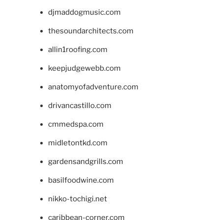
djmaddogmusic.com
thesoundarchitects.com
allin1roofing.com
keepjudgewebb.com
anatomyofadventure.com
drivancastillo.com
cmmedspa.com
midletontkd.com
gardensandgrills.com
basilfoodwine.com
nikko-tochigi.net
caribbean-corner.com