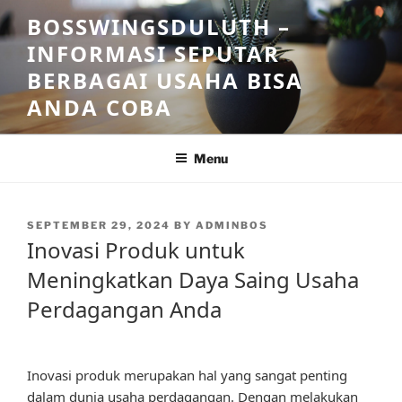
Skip
BOSSWINGSDULUTH –
to
INFORMASI SEPUTAR
content
BERBAGAI USAHA BISA
ANDA COBA
Menu
POSTED
SEPTEMBER 29, 2024
BY
ADMINBOS
ON
Inovasi Produk untuk
Meningkatkan Daya Saing Usaha
Perdagangan Anda
Inovasi produk merupakan hal yang sangat penting
dalam dunia usaha perdagangan. Dengan melakukan