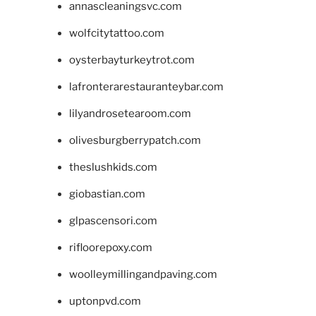
annascleaningsvc.com
wolfcitytattoo.com
oysterbayturkeytrot.com
lafronterarestauranteybar.com
lilyandrosetearoom.com
olivesburgberrypatch.com
theslushkids.com
giobastian.com
glpascensori.com
rifloorepoxy.com
woolleymillingandpaving.com
uptonpvd.com