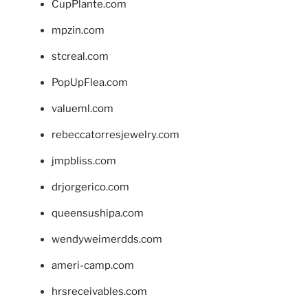
CupPlante.com
mpzin.com
stcreal.com
PopUpFlea.com
valueml.com
rebeccatorresjewelry.com
jmpbliss.com
drjorgerico.com
queensushipa.com
wendyweimerdds.com
ameri-camp.com
hrsreceivables.com