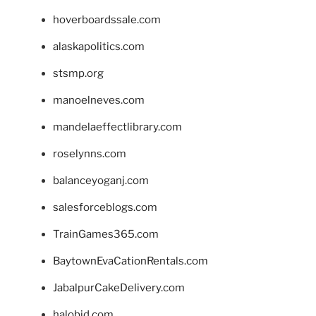
hoverboardssale.com
alaskapolitics.com
stsmp.org
manoelneves.com
mandelaeffectlibrary.com
roselynns.com
balanceyoganj.com
salesforceblogs.com
TrainGames365.com
BaytownEvaCationRentals.com
JabalpurCakeDelivery.com
halobjd.com