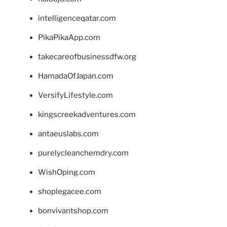
intelligenceqatar.com
PikaPikaApp.com
takecareofbusinessdfw.org
HamadaOfJapan.com
VersifyLifestyle.com
kingscreekadventures.com
antaeuslabs.com
purelycleanchemdry.com
WishOping.com
shoplegacee.com
bonvivantshop.com