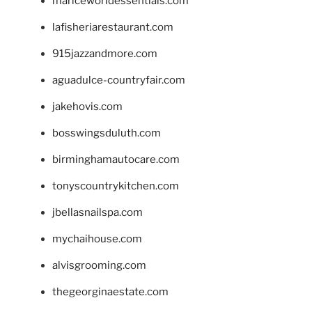
mariceworldessentials.com
lafisheriarestaurant.com
915jazzandmore.com
aguadulce-countryfair.com
jakehovis.com
bosswingsduluth.com
birminghamautocare.com
tonyscountrykitchen.com
jbellasnailspa.com
mychaihouse.com
alvisgrooming.com
thegeorginaestate.com