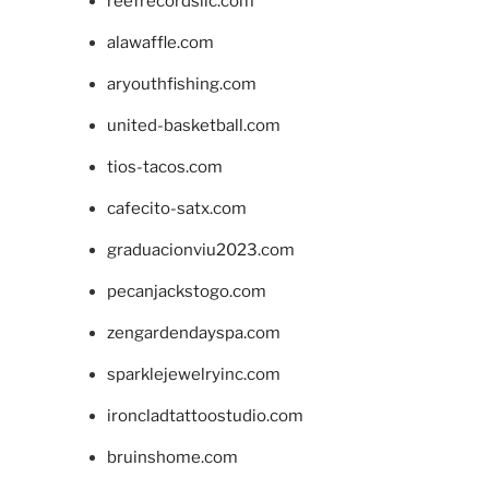
reefrecordsllc.com
alawaffle.com
aryouthfishing.com
united-basketball.com
tios-tacos.com
cafecito-satx.com
graduacionviu2023.com
pecanjackstogo.com
zengardendayspa.com
sparklejewelryinc.com
ironcladtattoostudio.com
bruinshome.com