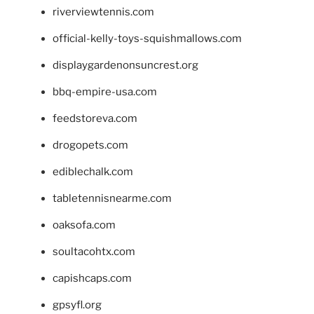
riverviewtennis.com
official-kelly-toys-squishmallows.com
displaygardenonsuncrest.org
bbq-empire-usa.com
feedstoreva.com
drogopets.com
ediblechalk.com
tabletennisnearme.com
oaksofa.com
soultacohtx.com
capishcaps.com
gpsyfl.org