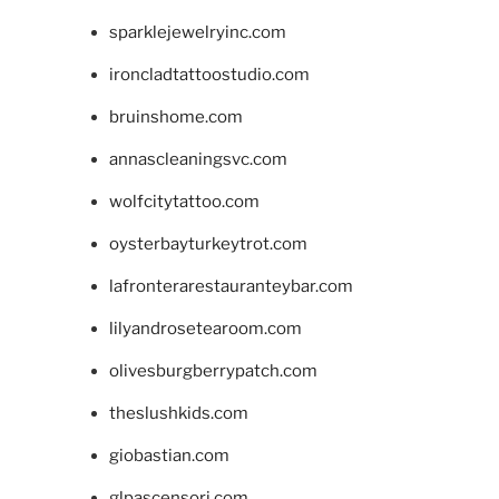
sparklejewelryinc.com
ironcladtattoostudio.com
bruinshome.com
annascleaningsvc.com
wolfcitytattoo.com
oysterbayturkeytrot.com
lafronterarestauranteybar.com
lilyandrosetearoom.com
olivesburgberrypatch.com
theslushkids.com
giobastian.com
glpascensori.com