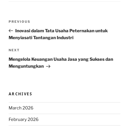
Post
Previous
PREVIOUS
navigation
Post
Inovasi dalam Tata Usaha Peternakan untuk
Menyiasati Tantangan Industri
Next
NEXT
Post
Mengelola Keuangan Usaha Jasa yang Sukses dan
Menguntungkan
ARCHIVES
March 2026
February 2026