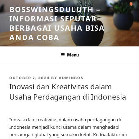
Skip
BOSSWINGSDULUTH –
to
INFORMASI SEPUTAR
content
BERBAGAI USAHA BISA
ANDA COBA
Menu
POSTED
OCTOBER 7, 2024
BY
ADMINBOS
ON
Inovasi dan Kreativitas dalam
Usaha Perdagangan di Indonesia
Inovasi dan kreativitas dalam usaha perdagangan di
Indonesia menjadi kunci utama dalam menghadapi
persaingan global yang semakin ketat. Kedua faktor ini