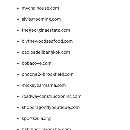
mychaihouse.com
alvisgrooming.com
thegeorginaestate.com
blythewoodseafood.com
paolosdelibangkok.com
bobacove.com
phoone24brookfield.com
mickeybarmama.com
roadwayconstructioninc.com
shopdragonflyboutique.com
sportszilla.org
batchprovisionsbar.com