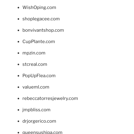
WishOping.com
shoplegacee.com
bonvivantshop.com
CupPlante.com
mpzin.com
stcreal.com
PopUpFlea.com
valueml.com
rebeccatorresjewelry.com
jmpbliss.com
drjorgerico.com
queensushipa.com