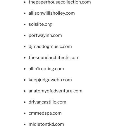
thepaperhousecollection.com
allisonwillisholley.com
solslite.org
portwayinn.com
djmaddogmusic.com
thesoundarchitects.com
allin1roofing.com
keepjudgewebb.com
anatomyofadventure.com
drivancastillo.com
cmmedspa.com
midletontkd.com