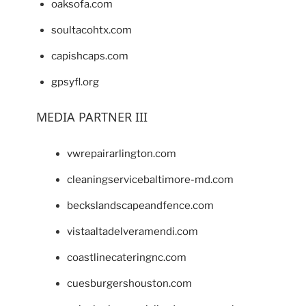
oaksofa.com
soultacohtx.com
capishcaps.com
gpsyfl.org
MEDIA PARTNER III
vwrepairarlington.com
cleaningservicebaltimore-md.com
beckslandscapeandfence.com
vistaaltadelveramendi.com
coastlinecateringnc.com
cuesburgershouston.com