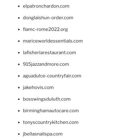
elpatronchardon.com
donglaishun-order.com
fiamc-rome2022.org
mariceworldessentials.com
lafisheriarestaurant.com
915jazzandmore.com
aguadulce-countryfair.com
jakehovis.com
bosswingsduluth.com
birminghamautocare.com
tonyscountrykitchen.com
jbellasnailspa.com