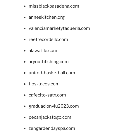
missblackpasadena.com
anneskitchen.org
valenciamarketytaqueria.com
reefrecordsllc.com
alawaffle.com
aryouthfishing.com
united-basketball.com
tios-tacos.com
cafecito-satx.com
graduacionviu2023.com
pecanjackstogo.com
zengardendayspa.com