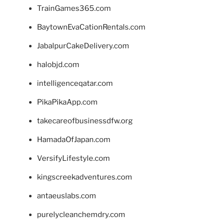
TrainGames365.com
BaytownEvaCationRentals.com
JabalpurCakeDelivery.com
halobjd.com
intelligenceqatar.com
PikaPikaApp.com
takecareofbusinessdfw.org
HamadaOfJapan.com
VersifyLifestyle.com
kingscreekadventures.com
antaeuslabs.com
purelycleanchemdry.com