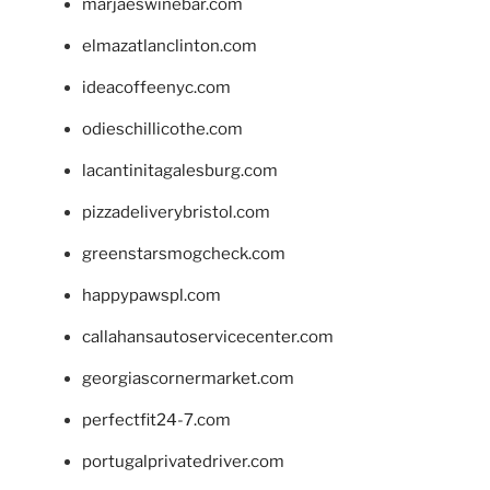
marjaeswinebar.com
elmazatlanclinton.com
ideacoffeenyc.com
odieschillicothe.com
lacantinitagalesburg.com
pizzadeliverybristol.com
greenstarsmogcheck.com
happypawspl.com
callahansautoservicecenter.com
georgiascornermarket.com
perfectfit24-7.com
portugalprivatedriver.com