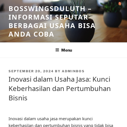
Skip
BOSSWINGSDULUTH –
to
INFORMASI SEPUTAR
content
BERBAGAI USAHA BISA
ANDA COBA
Menu
POSTED
SEPTEMBER 20, 2024
BY
ADMINBOS
ON
Inovasi dalam Usaha Jasa: Kunci
Keberhasilan dan Pertumbuhan
Bisnis
Inovasi dalam usaha jasa merupakan kunci
keberhasilan dan pertumbuhan bisnis yang tidak bisa