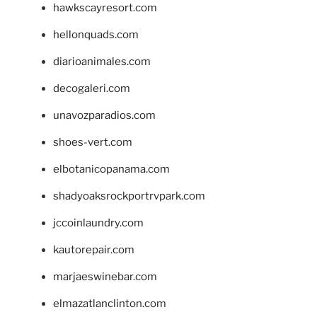
hawkscayresort.com
hellonquads.com
diarioanimales.com
decogaleri.com
unavozparadios.com
shoes-vert.com
elbotanicopanama.com
shadyoaksrockportrvpark.com
jccoinlaundry.com
kautorepair.com
marjaeswinebar.com
elmazatlanclinton.com