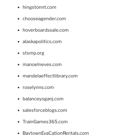
hingstonnt.com
chooseagender.com
hoverboardssale.com
alaskapolitics.com
stsmp.org
manoelneves.com
mandelaeffectlibrary.com
roselynns.com
balanceyoganj.com
salesforceblogs.com
TrainGames365.com
BaytownEvaCationRentals.com