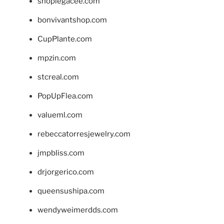
shoplegacee.com
bonvivantshop.com
CupPlante.com
mpzin.com
stcreal.com
PopUpFlea.com
valueml.com
rebeccatorresjewelry.com
jmpbliss.com
drjorgerico.com
queensushipa.com
wendyweimerdds.com