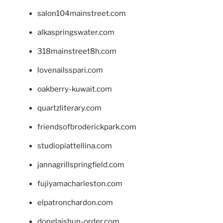
salon104mainstreet.com
alkaspringswater.com
318mainstreet8h.com
lovenailsspari.com
oakberry-kuwait.com
quartzliterary.com
friendsofbroderickpark.com
studiopiattellina.com
jannagrillspringfield.com
fujiyamacharleston.com
elpatronchardon.com
donglaishun-order.com