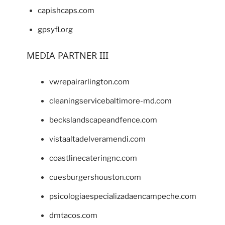
capishcaps.com
gpsyfl.org
MEDIA PARTNER III
vwrepairarlington.com
cleaningservicebaltimore-md.com
beckslandscapeandfence.com
vistaaltadelveramendi.com
coastlinecateringnc.com
cuesburgershouston.com
psicologiaespecializadaencampeche.com
dmtacos.com