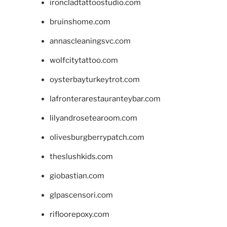
ironcladtattoostudio.com
bruinshome.com
annascleaningsvc.com
wolfcitytattoo.com
oysterbayturkeytrot.com
lafronterarestauranteybar.com
lilyandrosetearoom.com
olivesburgberrypatch.com
theslushkids.com
giobastian.com
glpascensori.com
rifloorepoxy.com