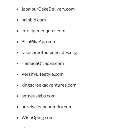
JabalpurCakeDelivery.com
halobjd.com
intelligenceqatar.com
PikaPikaApp.com
takecareofbusinessdfw.org
HamadaOfJapan.com
VersifyLifestyle.com
kingscreekadventures.com
antaeuslabs.com
purelycleanchemdry.com
WishOping.com