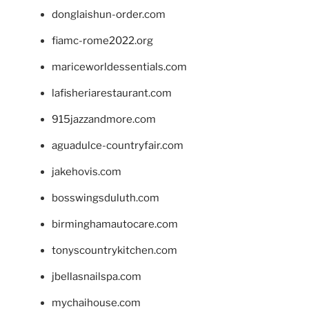
donglaishun-order.com
fiamc-rome2022.org
mariceworldessentials.com
lafisheriarestaurant.com
915jazzandmore.com
aguadulce-countryfair.com
jakehovis.com
bosswingsduluth.com
birminghamautocare.com
tonyscountrykitchen.com
jbellasnailspa.com
mychaihouse.com