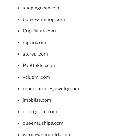
shoplegacee.com
bonvivantshop.com
CupPlante.com
mpzin.com
stcreal.com
PopUpFlea.com
valueml.com
rebeccatorresjewelry.com
jmpbliss.com
drjorgerico.com
queensushipa.com
wendyweimerdds.com