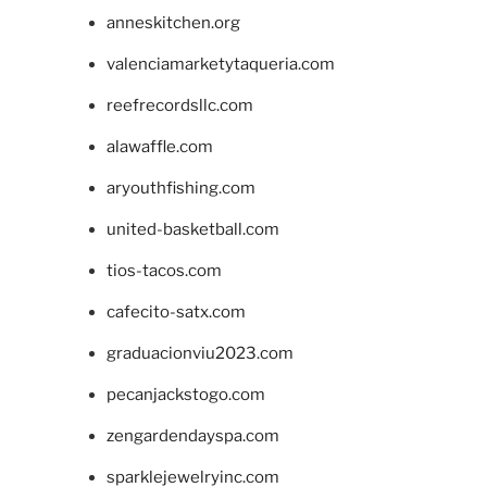
anneskitchen.org
valenciamarketytaqueria.com
reefrecordsllc.com
alawaffle.com
aryouthfishing.com
united-basketball.com
tios-tacos.com
cafecito-satx.com
graduacionviu2023.com
pecanjackstogo.com
zengardendayspa.com
sparklejewelryinc.com