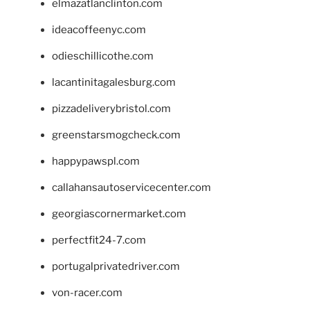
elmazatlanclinton.com
ideacoffeenyc.com
odieschillicothe.com
lacantinitagalesburg.com
pizzadeliverybristol.com
greenstarsmogcheck.com
happypawspl.com
callahansautoservicecenter.com
georgiascornermarket.com
perfectfit24-7.com
portugalprivatedriver.com
von-racer.com