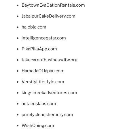
BaytownEvaCationRentals.com
JabalpurCakeDelivery.com
halobjd.com
intelligenceqatar.com
PikaPikaApp.com
takecareofbusinessdfw.org
HamadaOfJapan.com
VersifyLifestyle.com
kingscreekadventures.com
antaeuslabs.com
purelycleanchemdry.com
WishOping.com