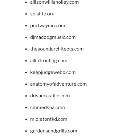
allisonwillisholley.com
solslite.org
portwayinn.com
djmaddogmusic.com
thesoundarchitects.com
allin1roofing.com
keepjudgewebb.com
anatomyofadventure.com
drivancastillo.com
cmmedspa.com
midletontkd.com
gardensandgrills.com