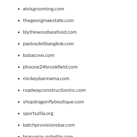
alvisgrooming.com
thegeorginaestate.com
blythewoodseafood.com
paolosdelibangkok.com
bobacove.com
phoone24brookfield.com
mickeybarmama.com
roadwayconstructioninc.com
shopdragonflyboutique.com
sportszilla.org
batchprovisionsbar.com
brasserie-gobette.com