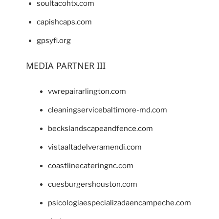
soultacohtx.com
capishcaps.com
gpsyfl.org
MEDIA PARTNER III
vwrepairarlington.com
cleaningservicebaltimore-md.com
beckslandscapeandfence.com
vistaaltadelveramendi.com
coastlinecateringnc.com
cuesburgershouston.com
psicologiaespecializadaencampeche.com