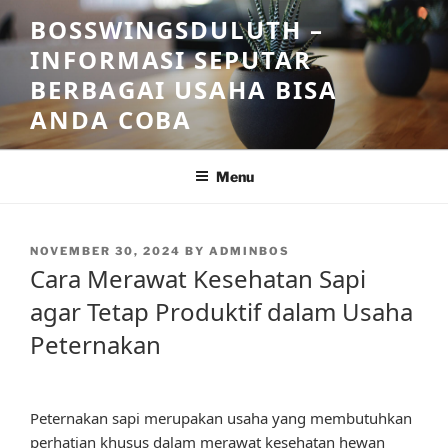
Skip
BOSSWINGSDULUTH –
to
INFORMASI SEPUTAR
content
BERBAGAI USAHA BISA
ANDA COBA
Menu
POSTED
NOVEMBER 30, 2024
BY
ADMINBOS
ON
Cara Merawat Kesehatan Sapi
agar Tetap Produktif dalam Usaha
Peternakan
Peternakan sapi merupakan usaha yang membutuhkan
perhatian khusus dalam merawat kesehatan hewan