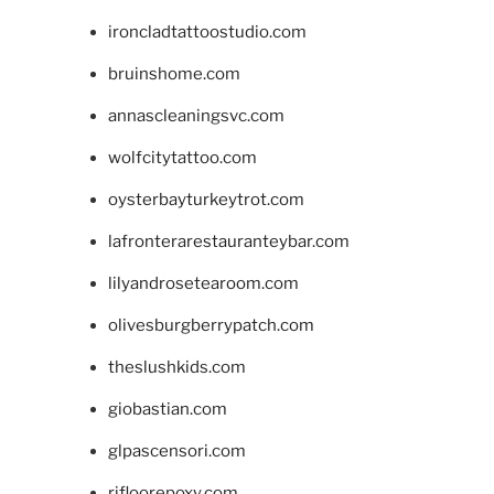
ironcladtattoostudio.com
bruinshome.com
annascleaningsvc.com
wolfcitytattoo.com
oysterbayturkeytrot.com
lafronterarestauranteybar.com
lilyandrosetearoom.com
olivesburgberrypatch.com
theslushkids.com
giobastian.com
glpascensori.com
rifloorepoxy.com