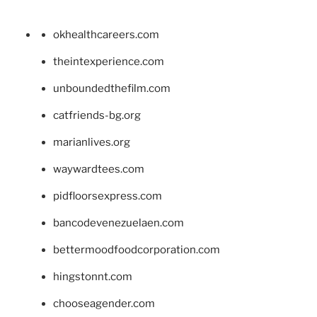
okhealthcareers.com
theintexperience.com
unboundedthefilm.com
catfriends-bg.org
marianlives.org
waywardtees.com
pidfloorsexpress.com
bancodevenezuelaen.com
bettermoodfoodcorporation.com
hingstonnt.com
chooseagender.com