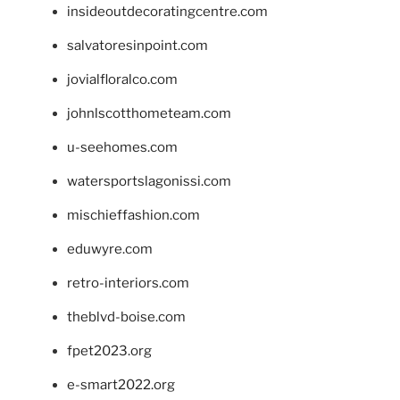
insideoutdecoratingcentre.com
salvatoresinpoint.com
jovialfloralco.com
johnlscotthometeam.com
u-seehomes.com
watersportslagonissi.com
mischieffashion.com
eduwyre.com
retro-interiors.com
theblvd-boise.com
fpet2023.org
e-smart2022.org