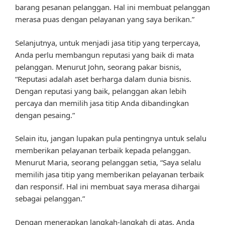
barang pesanan pelanggan. Hal ini membuat pelanggan
merasa puas dengan pelayanan yang saya berikan.”
Selanjutnya, untuk menjadi jasa titip yang terpercaya,
Anda perlu membangun reputasi yang baik di mata
pelanggan. Menurut John, seorang pakar bisnis,
“Reputasi adalah aset berharga dalam dunia bisnis.
Dengan reputasi yang baik, pelanggan akan lebih
percaya dan memilih jasa titip Anda dibandingkan
dengan pesaing.”
Selain itu, jangan lupakan pula pentingnya untuk selalu
memberikan pelayanan terbaik kepada pelanggan.
Menurut Maria, seorang pelanggan setia, “Saya selalu
memilih jasa titip yang memberikan pelayanan terbaik
dan responsif. Hal ini membuat saya merasa dihargai
sebagai pelanggan.”
Dengan menerapkan langkah-langkah di atas, Anda