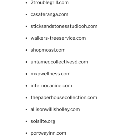
2troublegrill.com
casateranga.com
sticksandstonesstudiooh.com
walkers-treeservice.com
shopmossi.com
untamedcollectivesd.com
mxpwellness.com
infernocanine.com
thepaperhousecollection.com
allisonwillisholley.com
solslite.org
portwayinn.com