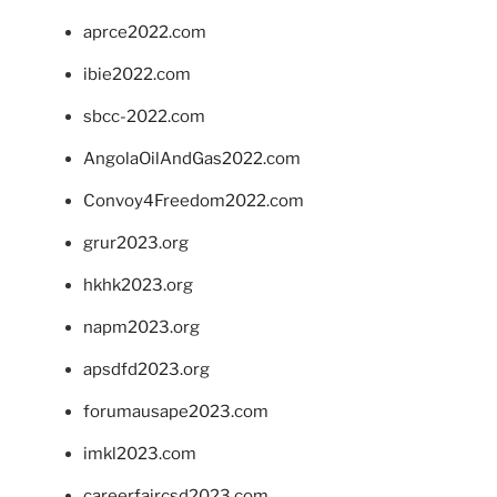
aprce2022.com
ibie2022.com
sbcc-2022.com
AngolaOilAndGas2022.com
Convoy4Freedom2022.com
grur2023.org
hkhk2023.org
napm2023.org
apsdfd2023.org
forumausape2023.com
imkl2023.com
careerfaircsd2023.com