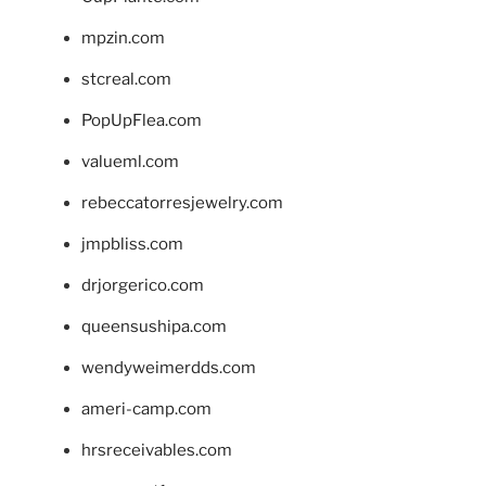
mpzin.com
stcreal.com
PopUpFlea.com
valueml.com
rebeccatorresjewelry.com
jmpbliss.com
drjorgerico.com
queensushipa.com
wendyweimerdds.com
ameri-camp.com
hrsreceivables.com