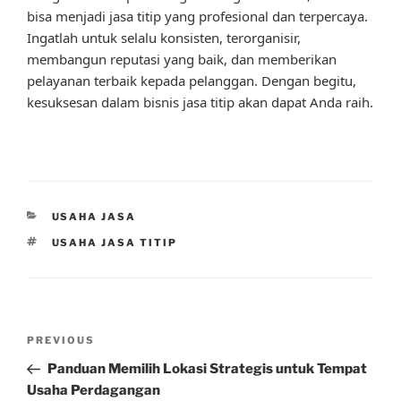
bisa menjadi jasa titip yang profesional dan terpercaya.
Ingatlah untuk selalu konsisten, terorganisir,
membangun reputasi yang baik, dan memberikan
pelayanan terbaik kepada pelanggan. Dengan begitu,
kesuksesan dalam bisnis jasa titip akan dapat Anda raih.
CATEGORIES
USAHA JASA
TAGS
USAHA JASA TITIP
Post
Previous
PREVIOUS
navigation
Post
Panduan Memilih Lokasi Strategis untuk Tempat
Usaha Perdagangan