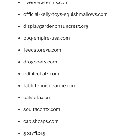
riverviewtennis.com
official-kelly-toys-squishmallows.com
displaygardenonsuncrest.org
bbq-empire-usa.com
feedstoreva.com
drogopets.com
ediblechalk.com
tabletennisnearme.com
oaksofa.com
soultacohtx.com
capishcaps.com
gpsyfl.org