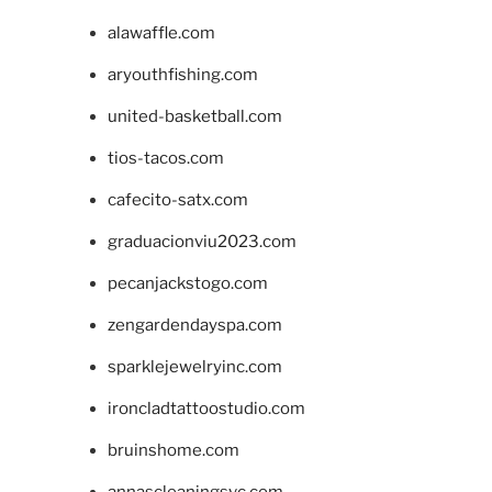
alawaffle.com
aryouthfishing.com
united-basketball.com
tios-tacos.com
cafecito-satx.com
graduacionviu2023.com
pecanjackstogo.com
zengardendayspa.com
sparklejewelryinc.com
ironcladtattoostudio.com
bruinshome.com