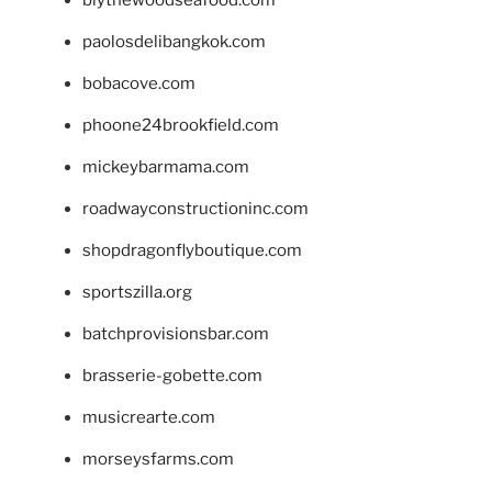
paolosdelibangkok.com
bobacove.com
phoone24brookfield.com
mickeybarmama.com
roadwayconstructioninc.com
shopdragonflyboutique.com
sportszilla.org
batchprovisionsbar.com
brasserie-gobette.com
musicrearte.com
morseysfarms.com