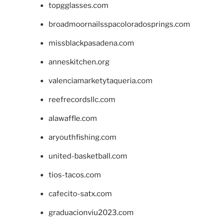
topgglasses.com
broadmoornailsspacoloradosprings.com
missblackpasadena.com
anneskitchen.org
valenciamarketytaqueria.com
reefrecordsllc.com
alawaffle.com
aryouthfishing.com
united-basketball.com
tios-tacos.com
cafecito-satx.com
graduacionviu2023.com