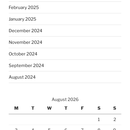
February 2025
January 2025
December 2024
November 2024
October 2024
September 2024
August 2024
August 2026
M
T
W
T
F
S
S
1
2