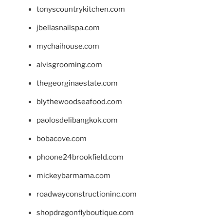
tonyscountrykitchen.com
jbellasnailspa.com
mychaihouse.com
alvisgrooming.com
thegeorginaestate.com
blythewoodseafood.com
paolosdelibangkok.com
bobacove.com
phoone24brookfield.com
mickeybarmama.com
roadwayconstructioninc.com
shopdragonflyboutique.com