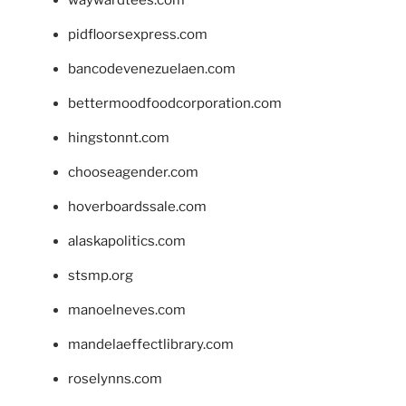
pidfloorsexpress.com
bancodevenezuelaen.com
bettermoodfoodcorporation.com
hingstonnt.com
chooseagender.com
hoverboardssale.com
alaskapolitics.com
stsmp.org
manoelneves.com
mandelaeffectlibrary.com
roselynns.com