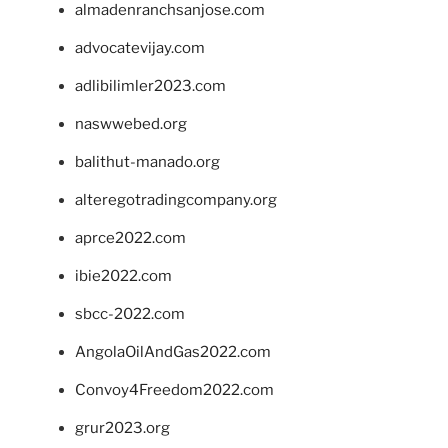
almadenranchsanjose.com
advocatevijay.com
adlibilimler2023.com
naswwebed.org
balithut-manado.org
alteregotradingcompany.org
aprce2022.com
ibie2022.com
sbcc-2022.com
AngolaOilAndGas2022.com
Convoy4Freedom2022.com
grur2023.org