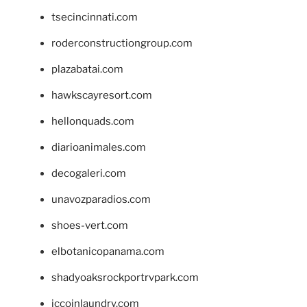
tsecincinnati.com
roderconstructiongroup.com
plazabatai.com
hawkscayresort.com
hellonquads.com
diarioanimales.com
decogaleri.com
unavozparadios.com
shoes-vert.com
elbotanicopanama.com
shadyoaksrockportrvpark.com
jccoinlaundry.com