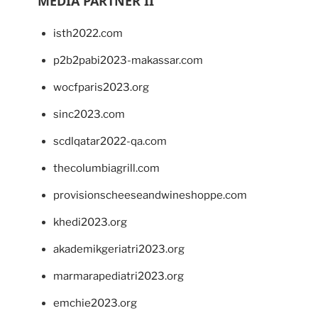
MEDIA PARTNER II
isth2022.com
p2b2pabi2023-makassar.com
wocfparis2023.org
sinc2023.com
scdlqatar2022-qa.com
thecolumbiagrill.com
provisionscheeseandwineshoppe.com
khedi2023.org
akademikgeriatri2023.org
marmarapediatri2023.org
emchie2023.org