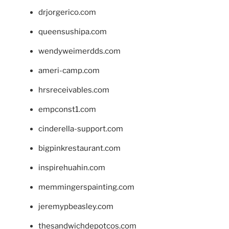
drjorgerico.com
queensushipa.com
wendyweimerdds.com
ameri-camp.com
hrsreceivables.com
empconst1.com
cinderella-support.com
bigpinkrestaurant.com
inspirehuahin.com
memmingerspainting.com
jeremypbeasley.com
thesandwichdepotcos.com