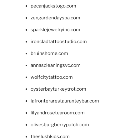
pecanjackstogo.com
zengardendayspa.com
sparklejewelryinc.com
ironcladtattoostudio.com
bruinshome.com
annascleaningsvc.com
wolfcitytattoo.com
oysterbayturkeytrot.com
lafronterarestauranteybar.com
lilyandrosetearoom.com
olivesburgberrypatch.com
theslushkids.com