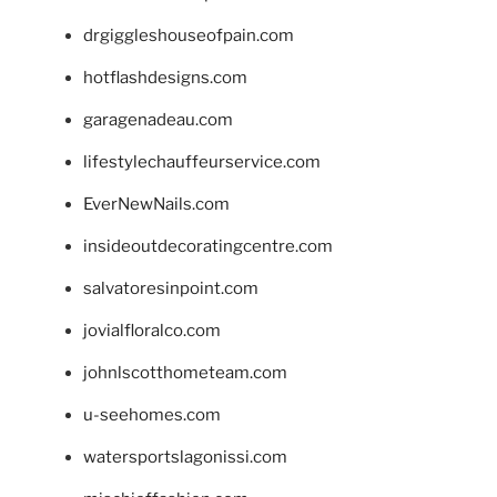
drgiggleshouseofpain.com
hotflashdesigns.com
garagenadeau.com
lifestylechauffeurservice.com
EverNewNails.com
insideoutdecoratingcentre.com
salvatoresinpoint.com
jovialfloralco.com
johnlscotthometeam.com
u-seehomes.com
watersportslagonissi.com