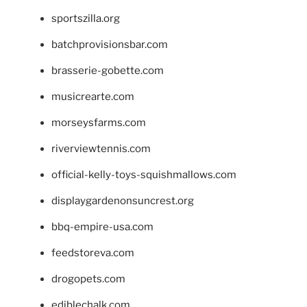
sportszilla.org
batchprovisionsbar.com
brasserie-gobette.com
musicrearte.com
morseysfarms.com
riverviewtennis.com
official-kelly-toys-squishmallows.com
displaygardenonsuncrest.org
bbq-empire-usa.com
feedstoreva.com
drogopets.com
ediblechalk.com