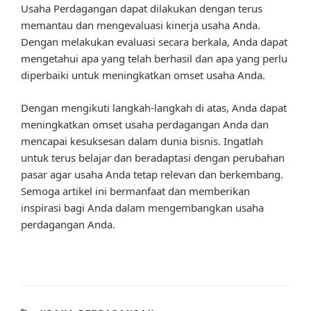
Usaha Perdagangan dapat dilakukan dengan terus
memantau dan mengevaluasi kinerja usaha Anda.
Dengan melakukan evaluasi secara berkala, Anda dapat
mengetahui apa yang telah berhasil dan apa yang perlu
diperbaiki untuk meningkatkan omset usaha Anda.
Dengan mengikuti langkah-langkah di atas, Anda dapat
meningkatkan omset usaha perdagangan Anda dan
mencapai kesuksesan dalam dunia bisnis. Ingatlah
untuk terus belajar dan beradaptasi dengan perubahan
pasar agar usaha Anda tetap relevan dan berkembang.
Semoga artikel ini bermanfaat dan memberikan
inspirasi bagi Anda dalam mengembangkan usaha
perdagangan Anda.