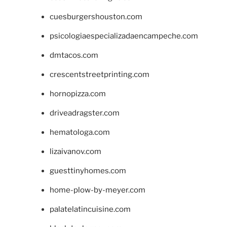
cuesburgershouston.com
psicologiaespecializadaencampeche.com
dmtacos.com
crescentstreetprinting.com
hornopizza.com
driveadragster.com
hematologa.com
lizaivanov.com
guesttinyhomes.com
home-plow-by-meyer.com
palatelatincuisine.com