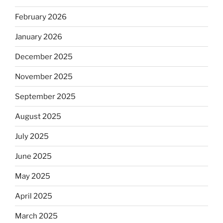
February 2026
January 2026
December 2025
November 2025
September 2025
August 2025
July 2025
June 2025
May 2025
April 2025
March 2025