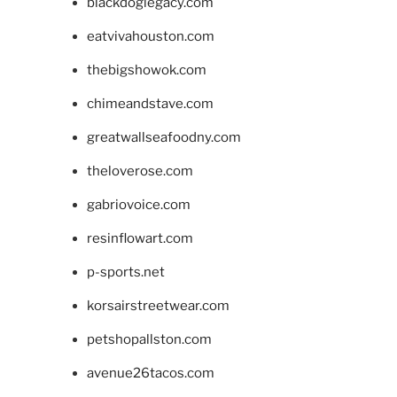
blackdoglegacy.com
eatvivahouston.com
thebigshowok.com
chimeandstave.com
greatwallseafoodny.com
theloverose.com
gabriovoice.com
resinflowart.com
p-sports.net
korsairstreetwear.com
petshopallston.com
avenue26tacos.com