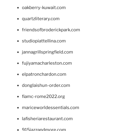
oakberry-kuwait.com
quartzliterary.com
friendsofbroderickpark.com
studiopiattellina.com
jannagrillspringfield.com
fujiyamacharleston.com
elpatronchardon.com
donglaishun-order.com
fiamc-rome2022.org
mariceworldessentials.com
lafisheriarestaurant.com
915jazzandmore.com