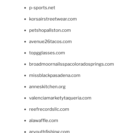
p-sports.net
korsairstreetwear.com
petshopallston.com
avenue26tacos.com
topgglasses.com
broadmoornailsspacoloradosprings.com
missblackpasadena.com
anneskitchen.org
valenciamarketytaqueria.com
reefrecordsllc.com
alawaffle.com
aryouthfishing.com