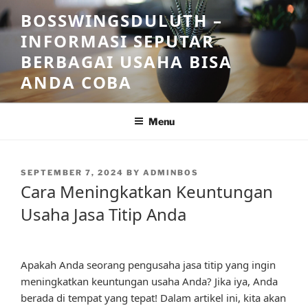
Skip
BOSSWINGSDULUTH –
to
INFORMASI SEPUTAR
content
BERBAGAI USAHA BISA
ANDA COBA
Menu
POSTED
SEPTEMBER 7, 2024
BY
ADMINBOS
ON
Cara Meningkatkan Keuntungan
Usaha Jasa Titip Anda
Apakah Anda seorang pengusaha jasa titip yang ingin
meningkatkan keuntungan usaha Anda? Jika iya, Anda
berada di tempat yang tepat! Dalam artikel ini, kita akan