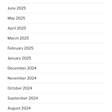
June 2025
May 2025
April 2025
March 2025
February 2025
January 2025
December 2024
November 2024
October 2024
September 2024
August 2024