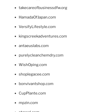
takecareofbusinessdfw.org
HamadaOfJapan.com
VersifyLifestyle.com
kingscreekadventures.com
antaeuslabs.com
purelycleanchemdry.com
WishOping.com
shoplegacee.com
bonvivantshop.com
CupPlante.com
mpzin.com