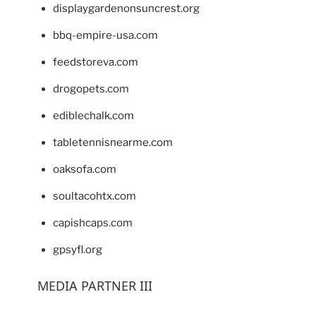
displaygardenonsuncrest.org
bbq-empire-usa.com
feedstoreva.com
drogopets.com
ediblechalk.com
tabletennisnearme.com
oaksofa.com
soultacohtx.com
capishcaps.com
gpsyfl.org
MEDIA PARTNER III