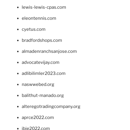
lewis-lewis-cpas.com
eleontennis.com
cyetus.com
bradfordshops.com
almadenranchsanjose.com
advocatevijay.com
adlibilimler2023.com
naswwebed.org
balithut-manado.org
alteregotradingcompany.org
aprce2022.com
ibie2022.com