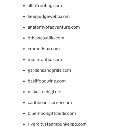
allin1roofing.com
keepjudgewebb.com
anatomyofadventure.com
drivancastillo.com
cmmedspa.com
midletontkd.com
gardensandgrills.com
basilfoodwine.com
nikko-tochigi.net
caribbean-corner.com
bluemoongiftcards.com
rivercitysteampunkexpo.com