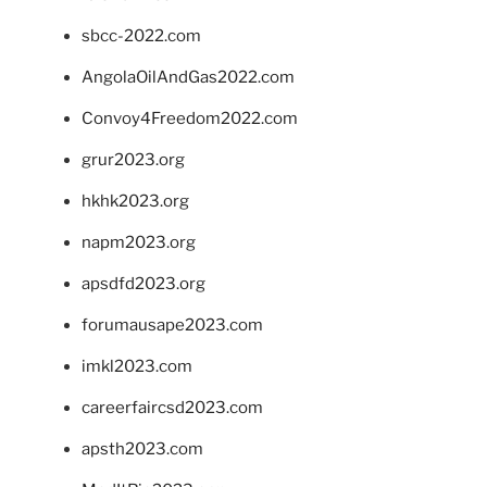
sbcc-2022.com
AngolaOilAndGas2022.com
Convoy4Freedom2022.com
grur2023.org
hkhk2023.org
napm2023.org
apsdfd2023.org
forumausape2023.com
imkl2023.com
careerfaircsd2023.com
apsth2023.com