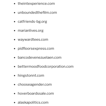
theintexperience.com
unboundedthefilm.com
catfriends-bg.org
marianlives.org
waywardtees.com
pidfloorsexpress.com
bancodevenezuelaen.com
bettermoodfoodcorporation.com
hingstonnt.com
chooseagender.com
hoverboardssale.com
alaskapolitics.com