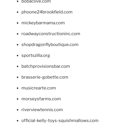
bobacove.com
phoone24brookfield.com
mickeybarmama.com
roadwayconstructioninc.com
shopdragonflyboutique.com
sportszilla.org
batchprovisionsbar.com
brasserie-gobette.com
musicrearte.com
morseysfarms.com
riverviewtennis.com
official-kelly-toys-squishmallows.com