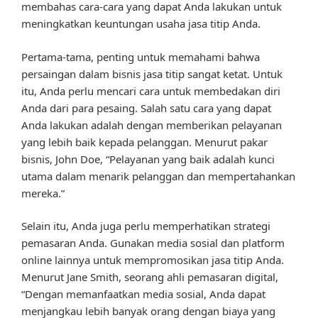
membahas cara-cara yang dapat Anda lakukan untuk
meningkatkan keuntungan usaha jasa titip Anda.
Pertama-tama, penting untuk memahami bahwa
persaingan dalam bisnis jasa titip sangat ketat. Untuk
itu, Anda perlu mencari cara untuk membedakan diri
Anda dari para pesaing. Salah satu cara yang dapat
Anda lakukan adalah dengan memberikan pelayanan
yang lebih baik kepada pelanggan. Menurut pakar
bisnis, John Doe, “Pelayanan yang baik adalah kunci
utama dalam menarik pelanggan dan mempertahankan
mereka.”
Selain itu, Anda juga perlu memperhatikan strategi
pemasaran Anda. Gunakan media sosial dan platform
online lainnya untuk mempromosikan jasa titip Anda.
Menurut Jane Smith, seorang ahli pemasaran digital,
“Dengan memanfaatkan media sosial, Anda dapat
menjangkau lebih banyak orang dengan biaya yang