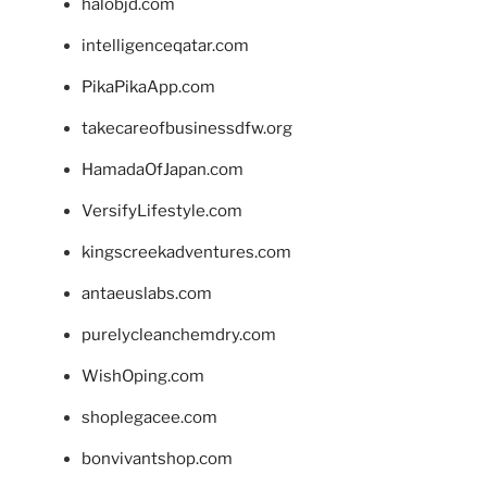
halobjd.com
intelligenceqatar.com
PikaPikaApp.com
takecareofbusinessdfw.org
HamadaOfJapan.com
VersifyLifestyle.com
kingscreekadventures.com
antaeuslabs.com
purelycleanchemdry.com
WishOping.com
shoplegacee.com
bonvivantshop.com