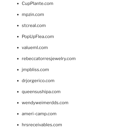
CupPlante.com
mpzin.com
stcreal.com
PopUpFlea.com
valueml.com
rebeccatorresjewelry.com
jmpbliss.com
drjorgerico.com
queensushipa.com
wendyweimerdds.com
ameri-camp.com
hrsreceivables.com