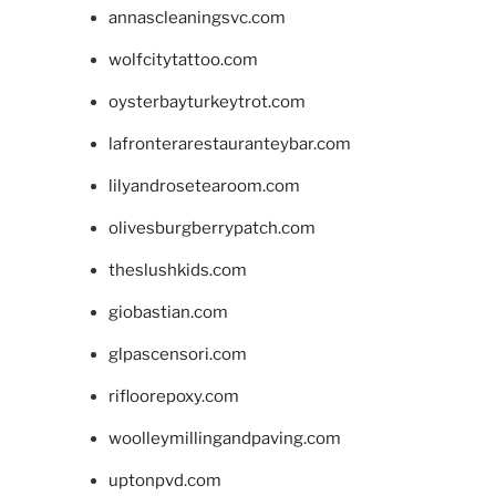
annascleaningsvc.com
wolfcitytattoo.com
oysterbayturkeytrot.com
lafronterarestauranteybar.com
lilyandrosetearoom.com
olivesburgberrypatch.com
theslushkids.com
giobastian.com
glpascensori.com
rifloorepoxy.com
woolleymillingandpaving.com
uptonpvd.com