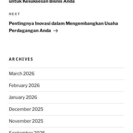
untuk Kesuksesan Bisnis Anda
Next
NEXT
Post
Pentingnya Inovasi dalam Mengembangkan Usaha
Perdagangan Anda
ARCHIVES
March 2026
February 2026
January 2026
December 2025
November 2025