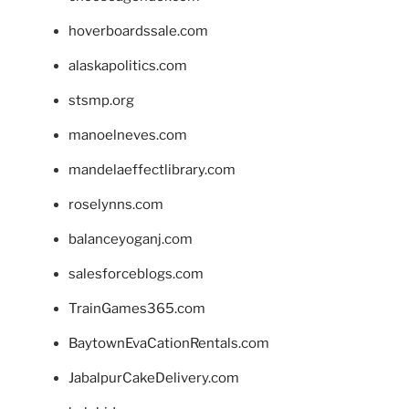
hoverboardssale.com
alaskapolitics.com
stsmp.org
manoelneves.com
mandelaeffectlibrary.com
roselynns.com
balanceyoganj.com
salesforceblogs.com
TrainGames365.com
BaytownEvaCationRentals.com
JabalpurCakeDelivery.com