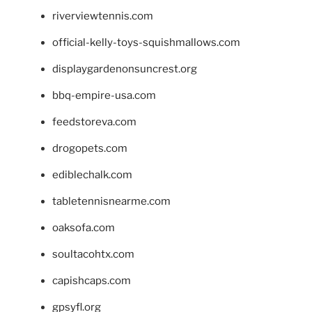
riverviewtennis.com
official-kelly-toys-squishmallows.com
displaygardenonsuncrest.org
bbq-empire-usa.com
feedstoreva.com
drogopets.com
ediblechalk.com
tabletennisnearme.com
oaksofa.com
soultacohtx.com
capishcaps.com
gpsyfl.org