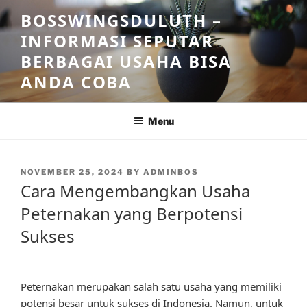
Skip
BOSSWINGSDULUTH –
to
INFORMASI SEPUTAR
content
BERBAGAI USAHA BISA
ANDA COBA
Menu
POSTED
NOVEMBER 25, 2024
BY
ADMINBOS
ON
Cara Mengembangkan Usaha
Peternakan yang Berpotensi
Sukses
Peternakan merupakan salah satu usaha yang memiliki
potensi besar untuk sukses di Indonesia. Namun, untuk