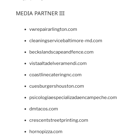
MEDIA PARTNER III
vwrepairarlington.com
cleaningservicebaltimore-md.com
beckslandscapeandfence.com
vistaaltadelveramendi.com
coastlinecateringnc.com
cuesburgershouston.com
psicologiaespecializadaencampeche.com
dmtacos.com
crescentstreetprinting.com
hornopizza.com