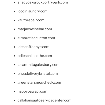
shadyoaksrockportrvpark.com
jccoinlaundry.com
kautorepair.com
marjaeswinebar.com
elmazatlanclinton.com
ideacoffeenyc.com
odieschillicothe.com
lacantinitagalesburg.com
pizzadeliverybristol.com
greenstarsmogcheck.com
happypawspl.com
callahansautoservicecenter.com