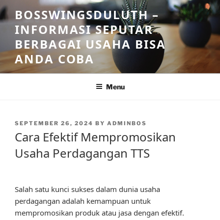
Skip
BOSSWINGSDULUTH –
to
INFORMASI SEPUTAR
content
BERBAGAI USAHA BISA
ANDA COBA
Menu
POSTED
SEPTEMBER 26, 2024
BY
ADMINBOS
ON
Cara Efektif Mempromosikan
Usaha Perdagangan TTS
Salah satu kunci sukses dalam dunia usaha
perdagangan adalah kemampuan untuk
mempromosikan produk atau jasa dengan efektif.