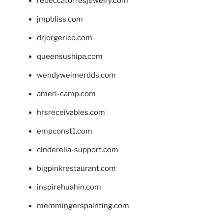
rebeccatorresjewelry.com
jmpbliss.com
drjorgerico.com
queensushipa.com
wendyweimerdds.com
ameri-camp.com
hrsreceivables.com
empconst1.com
cinderella-support.com
bigpinkrestaurant.com
inspirehuahin.com
memmingerspainting.com