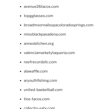
avenue26tacos.com
topgglasses.com
broadmoornailsspacoloradosprings.com
missblackpasadena.com
anneskitchen.org
valenciamarketytaqueria.com
reefrecordsllc.com
alawaffle.com
aryouthfishing.com
united-basketball.com
tios-tacos.com
cafecito-satx.com