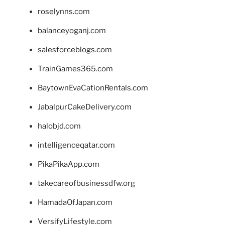
roselynns.com
balanceyoganj.com
salesforceblogs.com
TrainGames365.com
BaytownEvaCationRentals.com
JabalpurCakeDelivery.com
halobjd.com
intelligenceqatar.com
PikaPikaApp.com
takecareofbusinessdfw.org
HamadaOfJapan.com
VersifyLifestyle.com