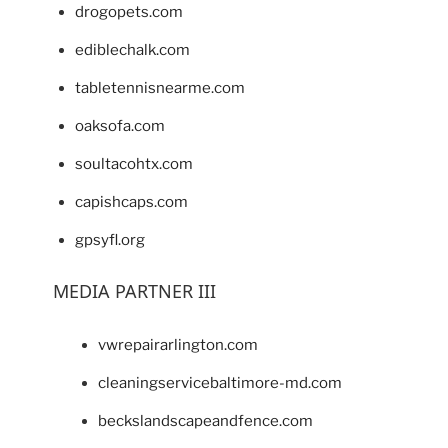
drogopets.com
ediblechalk.com
tabletennisnearme.com
oaksofa.com
soultacohtx.com
capishcaps.com
gpsyfl.org
MEDIA PARTNER III
vwrepairarlington.com
cleaningservicebaltimore-md.com
beckslandscapeandfence.com