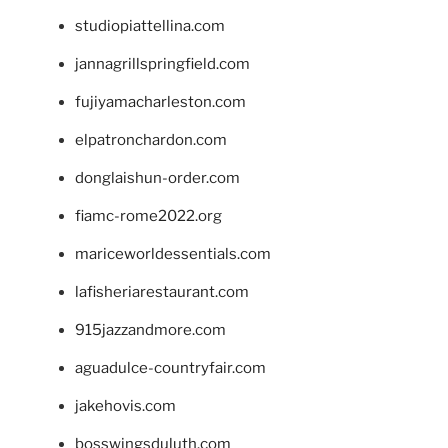
studiopiattellina.com
jannagrillspringfield.com
fujiyamacharleston.com
elpatronchardon.com
donglaishun-order.com
fiamc-rome2022.org
mariceworldessentials.com
lafisheriarestaurant.com
915jazzandmore.com
aguadulce-countryfair.com
jakehovis.com
bosswingsduluth.com