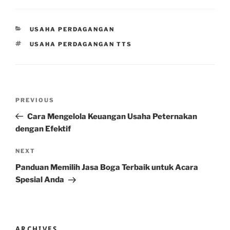
CATEGORIES
USAHA PERDAGANGAN
TAGS
USAHA PERDAGANGAN TTS
Post
Previous
PREVIOUS
navigation
Post
Cara Mengelola Keuangan Usaha Peternakan
dengan Efektif
Next
NEXT
Post
Panduan Memilih Jasa Boga Terbaik untuk Acara
Spesial Anda
ARCHIVES